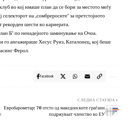
 клуб во кој имаше план да се бори за местото меѓу
ај селекторот на „сомбреросите“ за претстојното
т рекорден шести во кариерата.
план Б“ по ненадејното заминување на Очоа.
и го ангажираше Хесус Руиз, Каталонец, кој беше
Расинг Ферол.
Facebook
СЛЕДНА СТАТИЈА
Евробарометар: 70 отсто од македонските граѓани
е
подржуваат членство во ЕУ