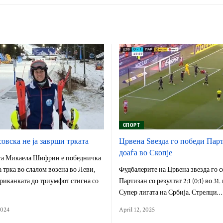
СПОРТ
овска не ја заврши трката
Црвена Ѕвезда го победи Пар
доаѓа во Скопје
а Микаела Шифрин е победничка
 трка во слалом возена во Леви,
Фудбалерите на Црвена звезда го с
риканката до триумфот стигна со
Партизан со резултат 2:1 (0:1) во 31.
Супер лигата на Србија. Стрелци…
2024
April 12, 2025