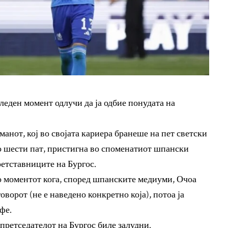
еден момент одлучи да ја одбие понудата на
манот, кој во својата кариера бранеше на пет светски
по шести пат, пристигна во споменатиот шпански
ретставниците на Бургос.
до моментот кога, според шпанските медиуми, Очоа
оворот (не е наведено конкретно која), потоа ја
фе.
претседателот на Бургос биле залудни.