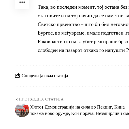
Така, во последен момент, тој остана без
стативите и на тој начин да се наметне к
Светско првенство – што би бил неговио
Бургос, во меѓувреме, имале подготвен „
Раководството на клубот реагираше брзо 
слободен на пазарот откако го напушти 
Сподели ја оваа статија
ПРЕТХОДНА СТАТИЈА
(Фото) Демонстрација на сила во Пекинг, Кина
покажа ново оружје, Кси порача: Незапирливи см