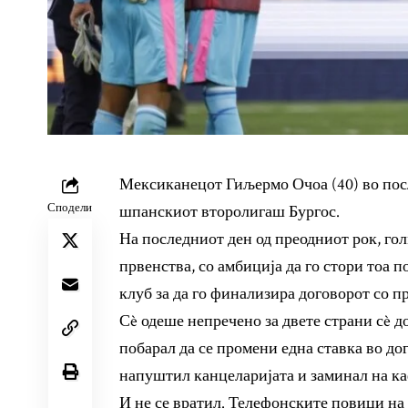
Мексиканецот Гиљермо Очоа (40) во посл
Сподели
шпанскиот второлигаш Бургос.
На последниот ден од преодниот рок, гол
првенства, со амбиција да го стори тоа 
клуб за да го финализира договорот со п
Сè одеше непречено за двете страни сè 
побарал да се промени една ставка во дог
напуштил канцеларијата и заминал на ка
И не се вратил. Телефонските повици на 