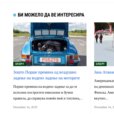
БИ МОЖЕЛО ДА ВЕ ИНТЕРЕСИРА
СПОРТ
СПОРТ
Зошто Порше премина од воздушно
Јана Атанас
ладење на водено ладење на моторите
Американкат
Порше премина на водено ладење за да ги
на денешната
исполни построгите емисиони и бучни
Финска. Аме
правила, да справува повеќе моќ и топлина,…
вкупно…
December 16, 2025
November 16, 