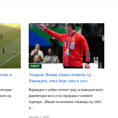
СПОРТ
тизан и
Лазаров: Имаме убави спомени од
Вараждин, нека биде така и сега
овладаа
Вараждин е добро познат град за македонските
 коло од
ракометари кога се во прашање големите
турнири. „Имаме позитивни сеќавања од 2009
и…
January 7, 2025