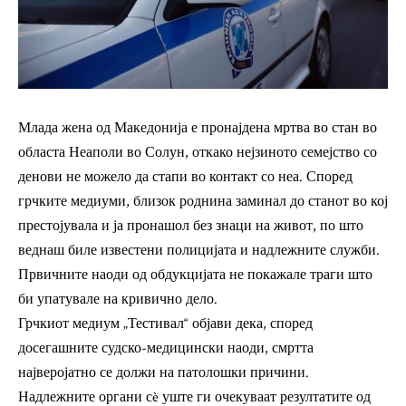
Млада жена од Македонија е пронајдена мртва во стан во
областа Неаполи во Солун, откако нејзиното семејство со
денови не можело да стапи во контакт со неа. Според
грчките медиуми, близок роднина заминал до станот во кој
престојувала и ја пронашол без знаци на живот, по што
веднаш биле известени полицијата и надлежните служби.
Првичните наоди од обдукцијата не покажале траги што
би упатувале на кривично дело.
Грчкиот медиум „Тестивал“ објави дека, според
досегашните судско-медицински наоди, смртта
најверојатно се должи на патолошки причини.
Надлежните органи сè уште ги очекуваат резултатите од