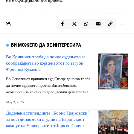
не е официјално потврдено.
БИ МОЖЕЛО ДА ВЕ ИНТЕРЕСИРА
Во Кривичен треба да почне судењето за
сообраќајката во која животот го загуби
Фросина Кулакова
Во Основниот кривичен суд Скопје денеска треба
да почне судењето против Васил Јованов,
осомничен за кривично дело „тешки дела против…
May 9, 2025
Доделени стипендиите „Борис Трајковски“
за постдипломски студии на Европскиот
кампус на Универзитетот Јорк во Солун