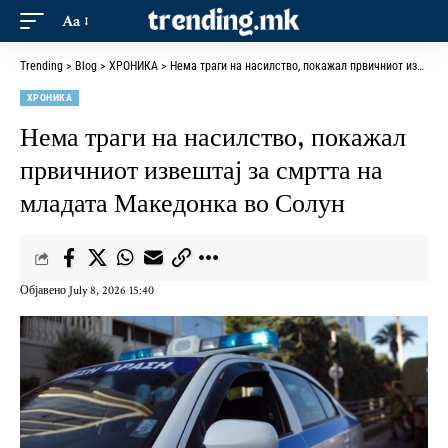
Aa
Trending
>
Blog
>
ХРОНИКА
>
Нема траги на насилство, покажал првичниот извештај за смртта на младата Македонка во Солун
ХРОНИКА
Нема траги на насилство, покажал
првичниот извештај за смртта на
младата Македонка во Солун
Објавено July 8, 2026 15:40