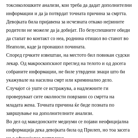
токсиколошките анализи, кои треба да дадат дополнителни
информации и да ја потврдат точната причина за смртта.
Девојката била пријавена за исчезната откако нејзините
родители не можеле да ја добијат. По безуспешните обиди
да стапат во контакт со неа, роднина отишол во станот во
Неаполи, каде ја пронашол почината.
Според грчките извештаи, на местото бил повикан судски
лекар. Од макроскопскиот преглед на телото и од досега
собраните информации, не биле утврдени знаци што би
укажувале на насилна смрт или криминално дело.
Случајот сè уште се истражува, а надлежните ги
проверуваат сите околности поврзани со смртта на
младата жена. Точната причина ќе биде позната по
завршување на дополнителните анализи.
Во дел од македонските медиуми се појави неофицијална
информација дека девојката била од Прилеп, но тоа засега