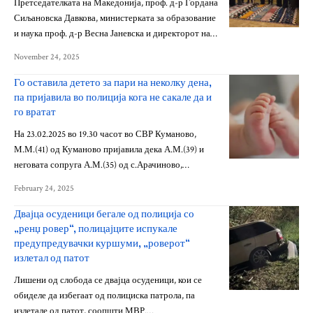
Претседателката на Македонија, проф. д-р Гордана
Сиљановска Давкова, министерката за образование
и наука проф. д-р Весна Јаневска и директорот на…
November 24, 2025
Го оставила детето за пари на неколку дена,
па пријавила во полиција кога не сакале да и
го вратат
На 23.02.2025 во 19.30 часот во СВР Куманово,
М.М.(41) од Куманово пријавила дека А.М.(39) и
неговата сопруга А.М.(35) од с.Арачиново,…
February 24, 2025
Двајца осуденици бегале од полиција со
„ренџ ровер“, полицајците испукале
предупредувачки куршуми, „роверот“
излетал од патот
Лишени од слобода се двајца осуденици, кои се
обиделе да избегаат од полициска патрола, па
излетале од патот, соопшти МВР.…