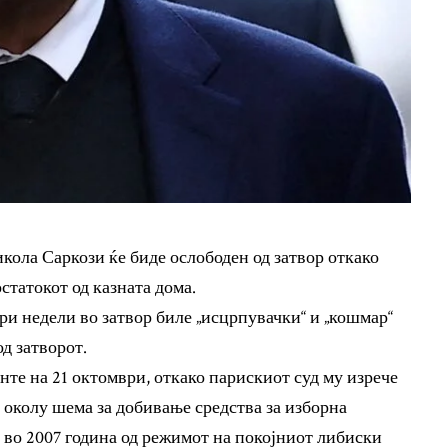
ола Саркози ќе биде ослободен од затвор откако
статокот од казната дома.
три недели во затвор биле „исцрпувачки“ и „кошмар“
д затворот.
нте на 21 октомври, откако парискиот суд му изрече
 околу шема за добивање средства за изборна
 во 2007 година од режимот на покојниот либиски