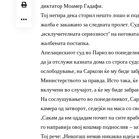
диктатор Моамер Гадафи.
Тој негира дека сторил нешто лошо и под
жалба е закажано за следната пролет. Су
„исклучителната сериозност“ на неговата 
жалбената постапка.
Апелацискиот суд во Париз во понеделни
да ја отслужи казната дома со строга су
ослободување, на Саркози ќе му биде заб
Министерството за правда. Исто така, ќе
вклучени во случајот, а ќе му биде забра
На сослушувањето во понеделникот, Сарк
камера од затворот, седејќи на маса со св
„Сакам да им оддадам почит на сите враб
го направија овој кошмар поднослив – за
Тој рече: „Никогаш немав никаква идеја 