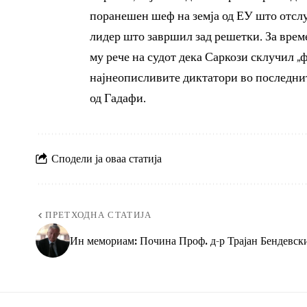
поранешен шеф на земја од ЕУ што отсл
лидер што завршил зад решетки. За врем
му рече на судот дека Саркози склучил „ф
најнеописливите диктатори во последнит
од Гадафи.
Сподели ја оваа статија
ПРЕТХОДНА СТАТИЈА
Ин мемориам: Почина Проф. д-р Трајан Бендевск