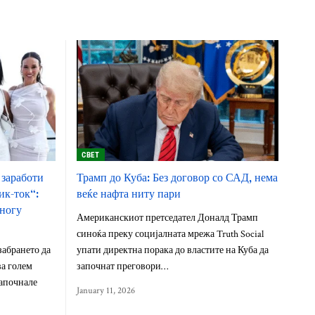
СВЕТ
 заработи
Трамп до Куба: Без договор со САД, нема
ик-ток“:
веќе нафта ниту пари
многу
Американскиот претседател Доналд Трамп
синоќа преку социјалната мрежа Truth Social
забрането да
упати директна порака до властите на Куба да
ва голем
започнат преговори…
започнале
January 11, 2026