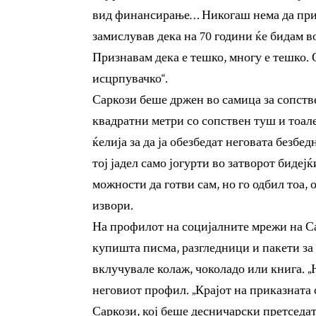
вид финансирање… Никогаш нема да при
замислував дека на 70 години ќе бидам в
Признавам дека е тешко, многу е тешко. О
исцрпувачко“.
Саркози беше држен во самица за сопстве
квадратни метри со сопствен туш и тоале
ќелија за да ја обезбедат неговата безб
тој јадел само јогурти во затворот бидеј
можности да готви сам, но го одбил тоа,
извори.
На профилот на социјалните мрежи на Са
купишта писма, разгледници и пакети за 
вклучувале колаж, чоколадо или книга. „
неговиот профил. „Крајот на приказната 
Саркози, кој беше десничарски претседат