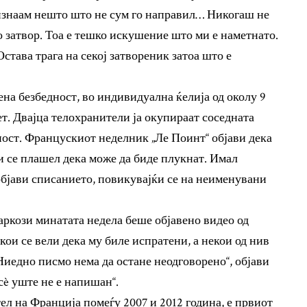
знаам нешто што не сум го направил… Никогаш не
о затвор. Тоа е тешко искушение што ми е наметнато.
става трага на секој затвореник затоа што е
на безбедност, во индивидуална ќелија од околу 9
т. Двајца телохранители ја окупираат соседната
едност. Францускиот неделник „Ле Поинт“ објави дека
ќи се плашел дека може да биде плукнат. Имал
 објави списанието, повикувајќи се на неименувани
ркози минатата недела беше објавено видео од
кои се вели дека му биле испратени, а некои од нив
Ниедно писмо нема да остане неодговорено“, објави
сè уште не е напишан“.
ел на Франција помеѓу 2007 и 2012 година, е првиот