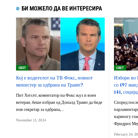
БИ МОЖЕЛО ДА ВЕ ИНТЕРЕСИРА
СВЕТ
СВЕТ
Кој е водителот на ТВ Фокс, новиот
Избори во 
министер за одбрана на Трамп?
со 197 ман
141, соција
Пит Хегсет, коментатор на Фокс њуз и воен
ветеран, беше избран од Доналд Трамп да биде
Според посл
нов секретар за одбрана,…
парламентарн
најмногу гла
November 13, 2024
Фридрих Мер
February 24, 2