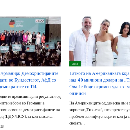
СВЕТ
Германија: Демохристијаните
Таткото на Американката која
дати во Бундестагот, АфД со
над 40 милиони долари на „Т
демократите со 114
Ова ќе биде огромен удар за 
бизниси
едните прелиминарни резултати од
ите избори во Германија,
На Американците од денеска им е 
сови освоиле демохристијаните на
користат „Тик-ток“, што претставу
ц (ЦДУ/ЦСУ), за кои гласале…
проблем за инфлуенсерите кои ја 
својата…
025