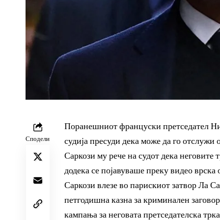
Поранешниот француски претседател Ник
Сподели
судија пресуди дека може да го отслужи о
Саркози му рече на судот дека неговите 
додека се појавуваше преку видео врска о
Саркози влезе во парискиот затвор Ла Са
петгодишна казна за криминален заговор
кампања за неговата претседателска трка