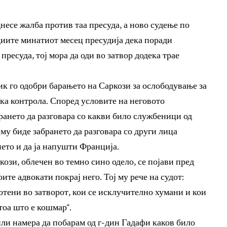
несе жалба против таа пресуда, а ново судење по
диите минатиот месец пресудија дека поради
пресуда, тој мора да оди во затвор додека трае
к го одобри барањето на Саркози за ослободување за
дска контрола. Според условите на неговото
рането да разговара со какви било службеници од
 му биде забрането да разговара со други лица
нето и да ја напушти Франција.
ози, облечен во темно сино одело, се појави пред
оите адвокати покрај него. Тој му рече на судот:
отени во затворот, кои се исклучително хумани и кои
тоа што е кошмар“.
или намера да побарам од г-дин Гадафи каков било