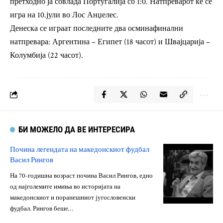
претходно ја совлада Португалија со 1:0. Натпреварот ќе се
игра на 10.јули во Лос Анџелес.
Денеска се играат последните два осминафинални
натпревара: Аргентина – Египет (18 часот) и Швајцарија –
Колумбија (22 часот).
БИ МОЖЕЛО ДА ВЕ ИНТЕРЕСИРА
Почина легендата на македонскиот фудбал
Васил Рингов
На 70-годишна возраст почина Васил Рингов, едно
од најголемите имиња во историјата на
македонскиот и поранешниот југословенски
фудбал. Рингов беше…