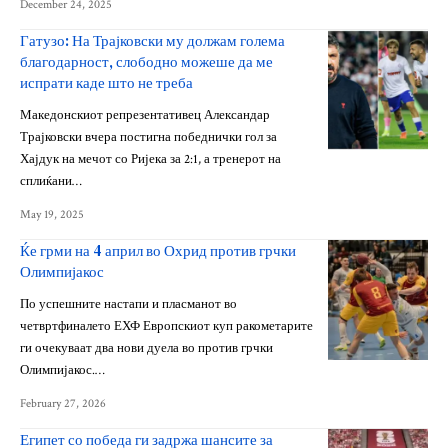
December 24, 2025
Гатузо: На Трајковски му должам голема
благодарност, слободно можеше да ме
испрати каде што не треба
Македонскиот репрезентативец Александар
Трајковски вчера постигна победнички гол за
Хајдук на мечот со Ријека за 2:1, а тренерот на
сплиќани…
May 19, 2025
Ќе грми на 4 април во Охрид против грчки
Олимпијакос
По успешните настапи и пласманот во
четвртфиналето ЕХФ Европскиот куп ракометарите
ги очекуваат два нови дуела во против грчки
Олимпијакос.…
February 27, 2026
Египет со победа ги задржа шансите за