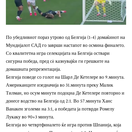
По убедливиот пораз утрово од Белгија (1-4) домаќинот на
Мундијалот САД го заврши настапот во осмина финалето.
Со квалитетна игра селекцијата на Белгија оствари
сигурна победа, пред сè казнувајќи ги грешките на
домашната репрезентација.
Белгија поведе со голот на Шарл Де Кетелере во 9.минута.
Американците изедначија во 31.минута преку Малик
Тилман, но осум минути подоцна Де Кетелере повторно и
донесе водство на Белгија од 2:1. Во 57.минута Ханс
Ванакен зголеми на 3:1, а победата ја потврди Ромелу
Лукаку во 90+3 минута.
Белгија во четвртфиналето ќе игра против Шпанија, која