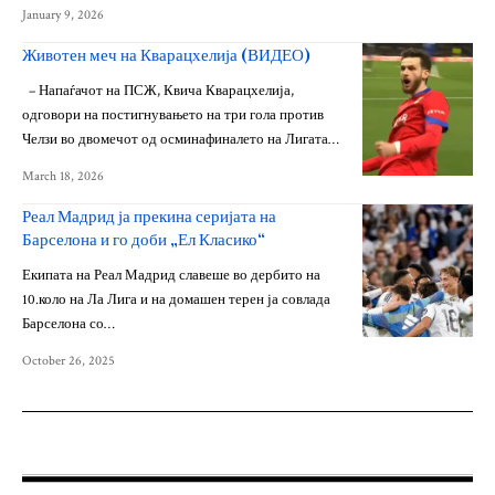
January 9, 2026
Животен меч на Кварацхелија (ВИДЕО)
– Напаѓачот на ПСЖ, Квича Кварацхелија,
одговори на постигнувањето на три гола против
Челзи во двомечот од осминафиналето на Лигата…
March 18, 2026
Реал Мадрид ја прекина серијата на
Барселона и го доби „Ел Класико“
Екипата на Реал Мадрид славеше во дербито на
10.коло на Ла Лига и на домашен терен ја совлада
Барселона со…
October 26, 2025