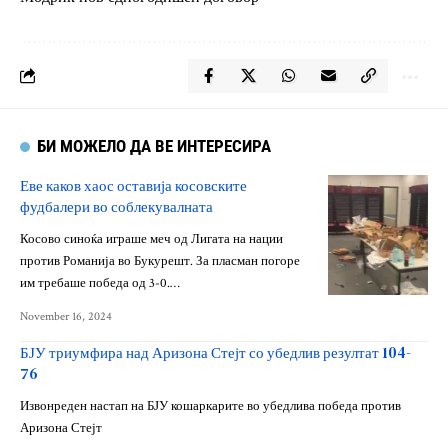
БИ МОЖЕЛО ДА ВЕ ИНТЕРЕСИРА
Еве каков хаос оставија косовските
фудбалери во соблекувалната
Косово синоќа играше меч од Лигата на нации
против Романија во Букурешт. За пласман погоре
им требаше победа од 3-0.…
November 16, 2024
БЈУ триумфира над Аризона Стејт со убедлив резултат 104-
76
Извонреден настап на БЈУ кошаркарите во убедлива победа против
Аризона Стејт