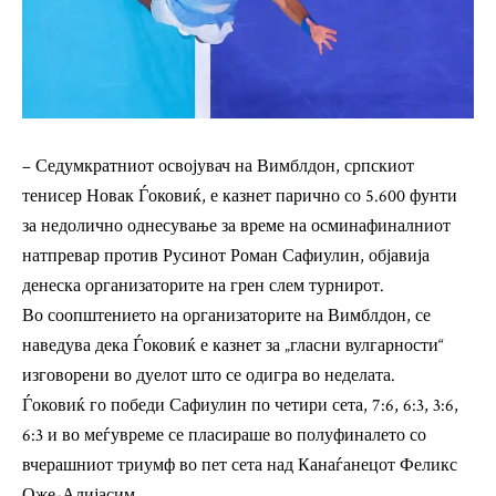
– Седумкратниот освојувач на Вимблдон, српскиот
тенисер Новак Ѓоковиќ, е казнет парично со 5.600 фунти
за недолично однесување за време на осминафиналниот
натпревар против Русинот Роман Сафиулин, објавија
денеска организаторите на грен слем турнирот.
Во соопштението на организаторите на Вимблдон, се
наведува дека Ѓоковиќ е казнет за „гласни вулгарности“
изговорени во дуелот што се одигра во неделата.
Ѓоковиќ го победи Сафиулин по четири сета, 7:6, 6:3, 3:6,
6:3 и во меѓувреме се пласираше во полуфиналето со
вчерашниот триумф во пет сета над Канаѓанецот Феликс
Оже-Алијасим.