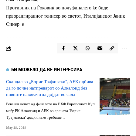
Противник на Ѓоковиќ во полуфиналето ќе биде
прворангираниот тенисер во светот, Италијанецот Јаник
Синер. е
БИ МОЖЕЛО ДА ВЕ ИНТЕРЕСИРА
Скандал во „Борис Трајковски“, АЕК одбива
да го почне натпреварот со Алкалоид без
нивните навивачи да дојдат во сала
Реванш мечот од финалето во ЕХФ Европскиот Куп
меѓу РК Алкалоид и АЕК во арената “Борис
Трајковски“ доцни иако требаше…
May 25, 2025