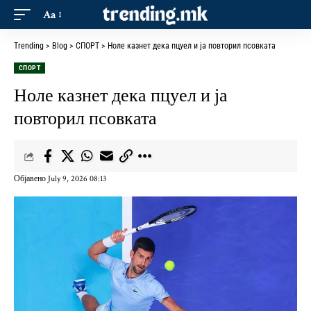
Aa
Trending
>
Blog
>
СПОРТ
>
Ноле казнет дека пцуел и ја повторил псовката
СПОРТ
Ноле казнет дека пцуел и ја
повторил псовката
Објавено July 9, 2026 08:13