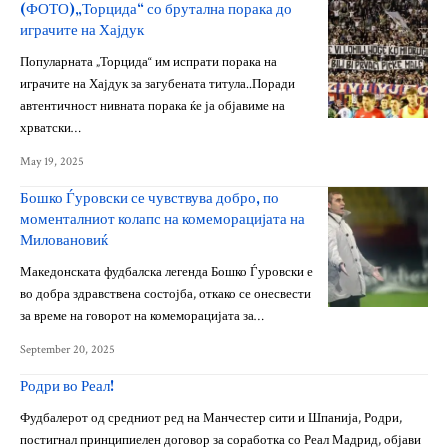
(ФОТО)„Торцида“ со брутална порака до
играчите на Хајдук
Популарната „Торцида“ им испрати порака на
играчите на Хајдук за загубената титула..Поради
автентичност нивната порака ќе ја објавиме на
хрватски…
May 19, 2025
Бошко Ѓуровски се чувствува добро, по
моменталниот колапс на комеморацијата на
Миловановиќ
Македонската фудбалска легенда Бошко Ѓуровски е
во добра здравствена состојба, откако се онесвести
за време на говорот на комеморацијата за…
September 20, 2025
Родри во Реал!
Фудбалерот од средниот ред на Манчестер сити и Шпанија, Родри,
постигнал принципиелен договор за соработка со Реал Мадрид, објави