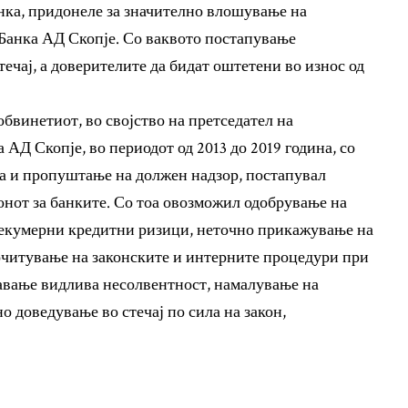
нка, придонеле за значително влошување на
Банка АД Скопје. Со ваквото постапување
течај, а доверителите да бидат оштетени во износ од
бвинетиот, во својство на претседател на
АД Скопје, во периодот од 2013 до 2019 година, со
а и пропуштање на должен надзор, постапувал
онот за банките. Со тоа овозможил одобрување на
екумерни кредитни ризици, неточно прикажување на
очитување на законските и интерните процедури при
авање видлива несолвентност, намалување на
о доведување во стечај по сила на закон,