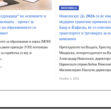
ЕКОНОМИЈА
едукација“ во основните и
Николоски: До 2026-та ќе им
чилишта – проект за
модерни гранични премини н
 на образованието со
Баир и Ќафасан, ќе го олесни
живот
транспортот и трговијата за 
компании
ото за образование и наука (МОН)
а јавни приходи (УЈП) потпишаа
Претседателот на Влaдата, Христи
а соработка со кој се
Мицкоски, потпретседателот на Вл
а…
Александар Николоски, директоро
Царинската управа Бобан Николов
25
Масимилијано Паолучи директор
October 5, 2024