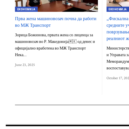
ЕКОНОМИЈА
ЕКОНОМИЈА
Прва жена машиновозач почна да работи
„Фискална 
во МЖ Транспорт
средните у
поврзување
Зорица Божинова, првата жена со лиценца за
реалниот 
машиновозач во Р. Македонија🇲🇰 од денес и
официјално вработена во МЖ Транспорт
Министерств
Нека…
и Управата з
Меморандум з
June 23, 2025
воспоставув
October 17, 20