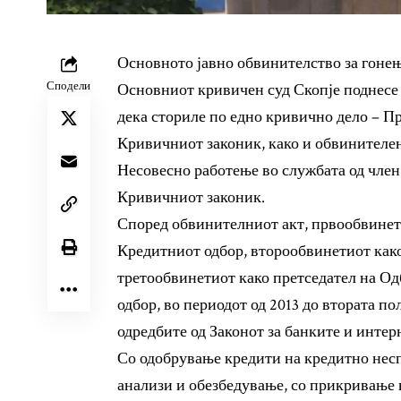
Основното јавно обвинителство за гонењ
Сподели
Основниот кривичен суд Скопје поднесе 
дека сториле по едно кривично дело – Пре
Кривичниот законик, како и обвинителен
Несовесно работење во службата од член 3
Кривичниот законик.
Според обвинителниот акт, првообвинети
Кредитниот одбор, второобвинетиот како
третообвинетиот како претседател на Од
одбор, во периодот од 2013 до втората п
одредбите од Законот за банките и интер
Со одобрување кредити на кредитно несп
анализи и обезбедување, со прикривање н