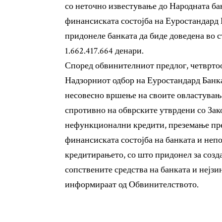
со неточно известување до Народната ба
финансиската состојба на Еуростандард 
придонеле банката да биде доведена во с
1.662.417.664 денари.
Според обвинителниот предлог, четвртоо
Надзорниот одбор на Еуростандард Банка 
несовесно вршење на своите овластувањ
спротивно на обврските утврдени со Зак
нефункционални кредити, преземање пр
финансиската состојба на банката и неп
кредитирањето, со што придонел за созд
сопствените средства на банката и нејзин
информираат од Обвинителството.