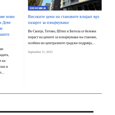
ЕКОНОМИЈА
аме нови
Високите цени на становите влијаат врз
а Деве
пазарот за изнајмување
ме
Во Скопје, Тетово, Штип и Битола се бележи
нашите
пораст на цените за изнајмување на станови,
особено во централните градски подрачја.…
јан
September 11, 2025
адата,
т на
ски и
от…