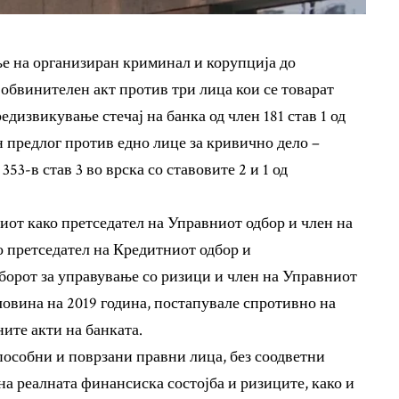
е на организиран криминал и корупција до
обвинителен акт против три лица кои се товарат
дизвикување стечај на банка од член 181 став 1 од
 предлог против едно лице за кривично дело –
53-в став 3 во врска со ставовите 2 и 1 од
от како претседател на Управниот одбор и член на
 претседател на Кредитниот одбор и
борот за управување со ризици и член на Управниот
оловина на 2019 година, постапувале спротивно на
ните акти на банката.
особни и поврзани правни лица, без соодветни
а реалната финансиска состојба и ризиците, како и