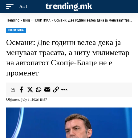
Aa
Trending
>
Blog
>
ПОЛИТИКА
>
Османи: Две години велеа дека ја менуваат трасата, а ниту милиметар на автопатот Скопје-Блаце не е променет
ПОЛИТИКА
Османи: Две години велеа дека ја
менуваат трасата, а ниту милиметар
на автопатот Скопје-Блаце не е
променет
Објавено July 6, 2026 15:37