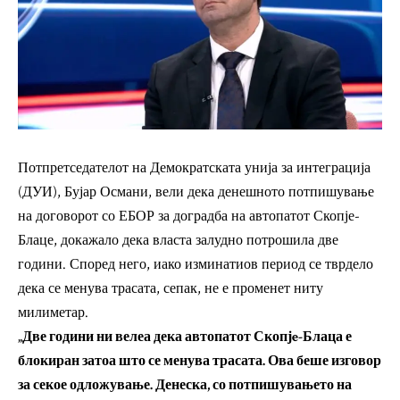
Потпретседателот на Демократската унија за интеграција
(ДУИ), Бујар Османи, вели дека денешното потпишување
на договорот со ЕБОР за доградба на автопатот Скопје-
Блаце, докажало дека власта залудно потрошила две
години. Според него, иако изминатиов период се тврдело
дека се менува трасата, сепак, не е променет ниту
милиметар.
„Две години ни велеа дека автопатот Скопјe-Блаца е
блокиран затоа што се менува трасата. Ова беше изговор
за секое одложување. Денеска, со потпишувањето на