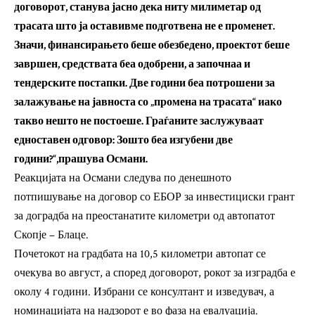
договорот, станува јасно дека ниту милиметар од
трасата што ја оставивме подготвена не е променет.
Значи, финансирањето беше обезбедено, проектот беше
завршен, средствата беа одобрени, а започнаа и
тендерските постапки. Две години беа потрошени за
залажување на јавноста со „промена на трасата“ иако
такво нешто не постоеше. Граѓаните заслужуваат
едноставен одговор: Зошто беа изгубени две
години?“,прашува Османи.
Реакцијата на Османи следува по денешното
потпишување на договор со ЕБОР за инвестициски грант
за доградба на преостанатите километри од автопатот
Скопје – Блаце.
Почетокот на градбата на 10,5 километри автопат се
очекува во август, а според договорот, рокот за изградба е
околу 4 години. Избрани се консултант и изведувач, а
номинацијата на надзорот е во фаза на евалуација.