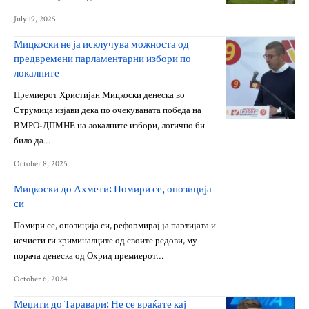
July 19, 2025
Мицкоски не ја исклучува можноста од
предвремени парламентарни избори по
локалните
Премиерот Христијан Мицкоски денеска во
Струмица изјави дека по очекуваната победа на
ВМРО-ДПМНЕ на локалните избори, логично би
било да…
October 8, 2025
Мицкоски до Ахмети: Помири се, опозиција
си
Помири се, опозиција си, реформирај ја партијата и
исчисти ги криминалците од своите редови, му
порача денеска од Охрид премиерот…
October 6, 2024
Меџити до Таравари: Не се враќате кај