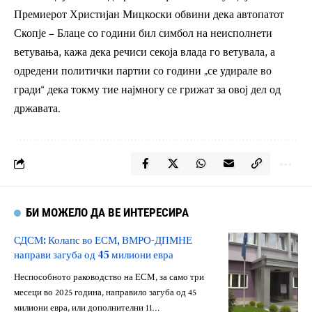
Премиерот Христијан Мицкоски обвини дека автопатот
Скопје – Блаце со години бил симбол на неисполнети
ветувања, кажа дека речиси секоја влада го ветувала, а
одредени политички партии со години „се удирале во
гради“ дека токму тие најмногу се грижат за овој дел од
државата.
БИ МОЖЕЛО ДА ВЕ ИНТЕРЕСИРА
СДСМ: Колапс во ЕСМ, ВМРО-ДПМНЕ
направи загуба од 45 милиони евра
Неспособното раководство на ЕСМ, за само три
месеци во 2025 година, направило загуба од 45
милиони евра, или дополнителни 11…