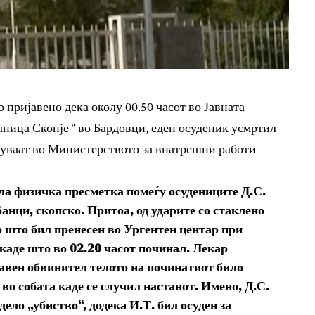
 пријавено дека околу 00.50 часот во Јавната
лница Скопје “ во Бардовци, еден осуденик усмртил
туваат во Министерството за внатрешни работи
ала физичка пресметка помеѓу осудениците Д.С.
банци, скопско. Притоа, од ударите со стаклено
о што бил пренесен во Ургентен центар при
каде што во 02.20 часот починал. Лекар
јавен обвинител телото на починатиот било
 во собата каде се случил настанот. Имено, Д.С.
дело „убиство“, додека И.Т. бил осуден за