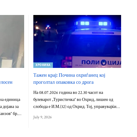
ХРОНИКА
Тажен крај: Почина охриѓанец кој
елосен
проголтал опаковка со дрога
На 08.07.2026 година во 22.30 часот на
на единица
булеварот „Туристичка“ во Охрид, лишен од
 дојава за
слобода е И.М.(32) од Охрид. Тој, управувајќи…
Панзов“ бр.…
July 9, 2026