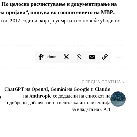
. По целосно расчистување и документирање на
тна пријава“, пишува во соопштението на МВР.
а во 2012 година, која ја усмртил со повеќе убоди во
Facebook
СЛЕДНА СТАТИЈА
ChatGPT на OpenAI, Gemini на Google и Claude
а
на Anthropic се додадени на списокот на
а
одобрени добавувачи на вештачка интелигенција
за владата на САД