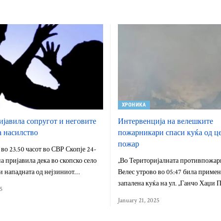
ХРОНИКА
ијавила сопругот и неговите
Интервенција на велешките
а насилство
пожарникари спаси куќа од ц
пожар
 во 23.50 часот во СВР Скопје 24-
 пријавила дека во скопско село
„Во Територијалната противпожар
и нападната од нејзиниот…
Велес утрово во 05:47 била примена
запалена куќа на ул. „Ганчо Хаџи 
5
January 21, 2025