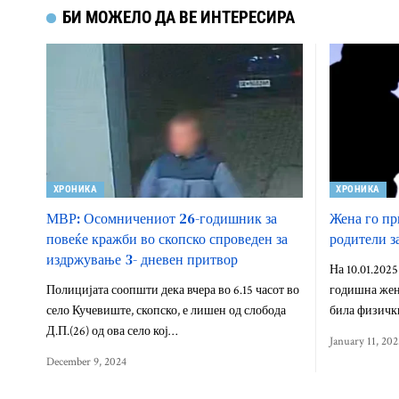
БИ МОЖЕЛО ДА ВЕ ИНТЕРЕСИРА
ХРОНИКА
ХРОНИКА
МВР: Осомничениот 26-годишник за
Жена го пр
повеќе кражби во скопско спроведен за
родители з
издржување 3- дневен притвор
На 10.01.2025
Полицијата соопшти дека вчера во 6.15 часот во
годишна жена
село Кучевиште, скопско, е лишен од слобода
била физичк
Д.П.(26) од ова село кој…
January 11, 202
December 9, 2024