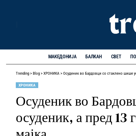
МАКЕДОНИЈА
БАЛКАН
СВЕТ
ПО
Trending
>
Blog
>
ХРОНИКА
>
Осуденик во Бардовци со стаклено шише усм
ХРОНИКА
Осуденик во Бардов
осуденик, а пред 13 
мајка