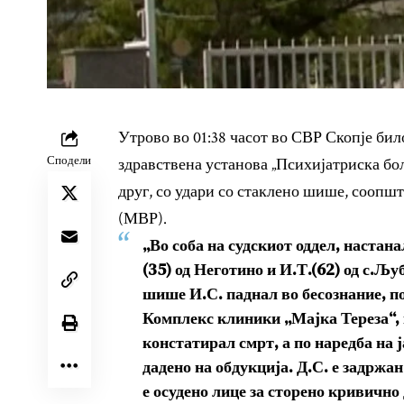
Утрово во 01:38 часот во СВР Скопје било
Сподели
здравствена установа „Психијатриска бо
друг, со удари со стаклено шише, соопш
(МВР).
„Во соба на судскиот оддел, настан
(35) од Неготино и И.Т.(62) од с.Љу
шише И.С. паднал во бесознание, п
Комплекс клиники „Мајка Тереза“, 
констатирал смрт, а по наредба на 
дадено на обдукција. Д.С. е задржан
е осудено лице за сторено кривично 