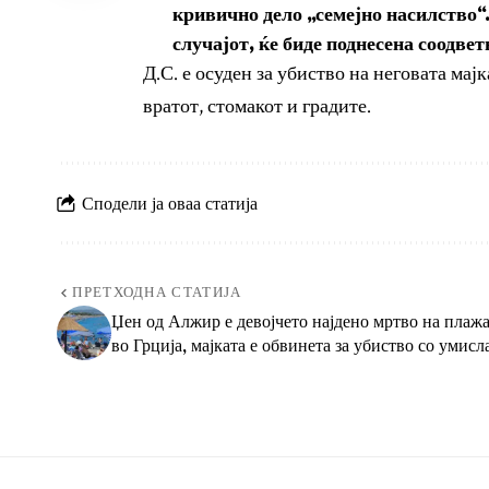
кривично дело „семејно насилство“
случајот, ќе биде поднесена соодве
Д.С. е осуден за убиство на неговата мајк
вратот, стомакот и градите.
Сподели ја оваа статија
ПРЕТХОДНА СТАТИЈА
Џен од Алжир е девојчето најдено мртво на плаж
во Грција, мајката е обвинета за убиство со умисл