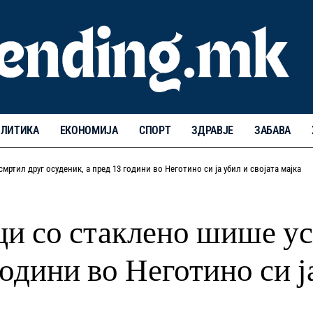
ЛИТИКА
ЕКОНОМИЈА
СПОРТ
ЗДРАВЈЕ
ЗАБАВА
ртил друг осуденик, а пред 13 години во Неготино си ја убил и својата мајка
ци со стаклено шише у
години во Неготино си ј