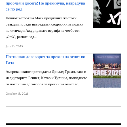
проблеми досега: Не прекинува, навредува
се по ред
Новиот четбот на Маск предизвика жестоки
реакции поради навредливи содржини за полски
политичари Ажурираната верзија на четботот
„Grok“, развиен од…
July 10, 2025
Потпишан договорот за прекин на огнот во
Газа
Американскиот претседател Доналд Трамп, како и
медијаторите Египет, Катар и Турција, попладнево
го потпишаа договорот за прекин на огнот во…
October 13, 2025