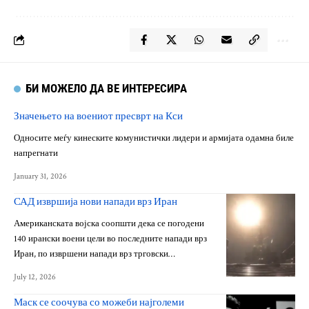
БИ МОЖЕЛО ДА ВЕ ИНТЕРЕСИРА
Значењето на воениот пресврт на Кси
Односите меѓу кинеските комунистички лидери и армијата одамна биле
напрегнати
January 31, 2026
САД извршија нови напади врз Иран
Американската војска соопшти дека се погодени
140 ирански воени цели во последните напади врз
Иран, по извршени напади врз трговски…
July 12, 2026
Маск се соочува со можеби најголеми