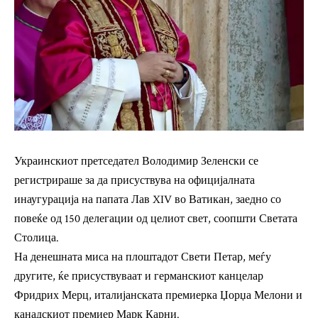
Украинскиот претседател Володимир Зеленски се
регистрираше за да присуствува на официјалната
инаугурација на папата Лав XIV во Ватикан, заедно со
повеќе од 150 делегации од целиот свет, соопшти Светата
Столица.
На денешната миса на плоштадот Свети Петар, меѓу
другите, ќе присуствуваат и германскиот канцелар
Фридрих Мерц, италијанската премиерка Џорџа Мелони и
канадскиот премиер Марк Карни.