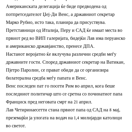
Американската делегација ќе биде предводена од
потпретседателот Џеј-Ди Венс, а државниот секретар
Марко Рубио, исто така, планира да присуствува.
Претставници од Италија, Перу и САД ќе имаат места во
првиот ред во ВИП галеријата, бидејќи Лав има перуанско
и американско државјанство, пренесе ДПА.
Настанот веројатно ќе вклучува различни средби меѓу
државните гости. Според државниот секретар на Ватикан,
Пјетро Паролин, се прават обиди да се организира
билатерална средба меѓу папата и Венс.
Венс последен пат го посети Рим во април, кога беше
последниот политичар што се сретна со починатиот папа
Франциск пред неговата смрт на 21 април.
Лав Четиринаесетти стана првиот папа од САД на 8 мај,
преземајќи ја улогата на водач на 1,4 милијарди католици
во светот.