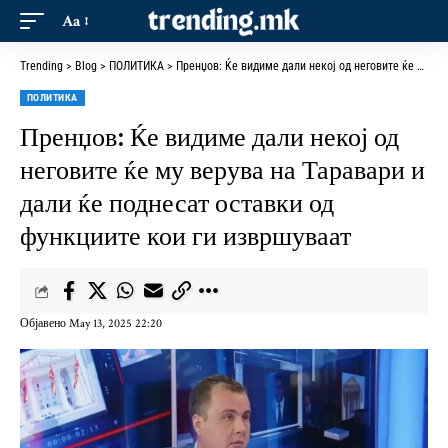
Aa
Trending
>
Blog
>
ПОЛИТИКА
>
Пренџов: Ќе видиме дали некој од неговите ќе му верува на Таравари и дали ќе поднесат оставки од функциите кои ги извршуваат
ПОЛИТИКА
Пренџов: Ќе видиме дали некој од
неговите ќе му верува на Таравари и
дали ќе поднесат оставки од
функциите кои ги извршуваат
Објавено May 13, 2025 22:20