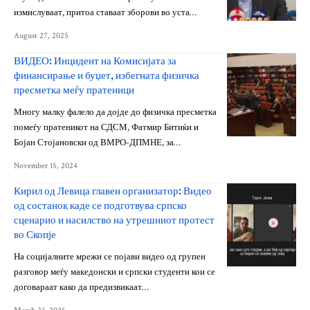
измислуваат, притоа ставаат зборови во уста…
August 27, 2025
ВИДЕО: Инцидент на Комисијата за
финансирање и буџет, избегната физичка
пресметка меѓу пратеници
Многу малку фалело да дојде до физичка пресметка
помеѓу пратеникот на СДСМ, Фатмир Битиќи и
Бојан Стојановски од ВМРО-ДПМНЕ, за…
November 15, 2024
Кирил од Левица главен организатор: Видео
од состанок каде се подготвува српско
сценарио и насилство на утрешниот протест
во Скопје
На социјалните мрежи се појави видео од групен
разговор меѓу македонски и српски студенти кои се
договараат како да предизвикаат…