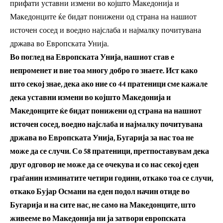
прифати уставни измени во којшто Македонија и
Македонците ќе бидат понижени од страна на нашиот
источен сосед и воедно најслаба и најмалку почитувана
држава во Европската Унија.
Во поглед на Европската Унија, нашиот став е
непроменет и вие тоа многу добро го знаете. Ист како
што секој знае, дека ако ние со 44 пратеници сме кажале
дека уставни измени во којшто Македонија и
Македонците ќе бидат понижени од страна на нашиот
источен сосед, воедно најслаба и најмалку почитувана
држава во Европската Унија, Бугарија за нас тоа не
може да се случи. Со 58 пратеници, претпоставувам дека
друг одговор не може да се очекува и со нас секој еден
граѓанин изминатите четири години, откако тоа се случи,
откако Бујар Османи на еден подол начин отиде во
Бугарија и на сите нас, не само на Македонците, што
живееме во Македонија ни ја затвори европската