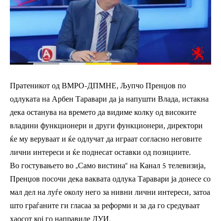
Пратеникот од ВМРО-ДПМНЕ, Љупчо Пренџов по
одлуката на Арбен Таравари да ја напушти Влада, истакна
дека останува на времето да видиме колку од високите
владини функционери и други функционери, директори
ќе му веруваат и ќе одлучат да играат согласно неговите
лични интереси и ќе поднесат оставки од позициите.
Во гостувањето во „Само вистина“ на Канал 5 телевизија,
Пренџов посочи дека ваквата одлука Таравари ја донесе со
мал дел на луѓе околу него за нивни лични интереси, затоа
што граѓаните ги гласаа за реформи и за да го средуваат
хаосот кој го направиле ДУИ.