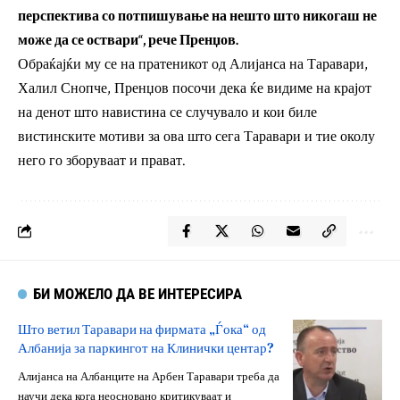
перспектива со потпишување на нешто што никогаш не
може да се оствари“, рече Пренџов.
Обраќајќи му се на пратеникот од Алијанса на Таравари,
Халил Снопче, Пренџов посочи дека ќе видиме на крајот
на денот што навистина се случувало и кои биле
вистинските мотиви за ова што сега Таравари и тие околу
него го зборуваат и прават.
БИ МОЖЕЛО ДА ВЕ ИНТЕРЕСИРА
Што ветил Таравари на фирмата „Ѓока“ од
Албанија за паркингот на Клинички центар?
Алијанса на Албанците на Арбен Таравари треба да
научи дека кога неосновано критикуваат и