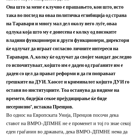
Она што за мене е клучно е прашањето, кои што, исто
така во поглед на оваа политичка егзибиција од страна
на Таравари и многу мал дел околу него луѓе, оваа
одлука која што му е донесена е колку од високите
владини функционери и други функционери, директори
ќе одлучат да играат согласно личните интереси на
Таравари. А, колку ќе одлучат да својот мандат доследно
го испочитуваат, којшто им е даден од граѓаните им е
даден со цел да прават реформи и да ги поправаат
грешките на ДУИ. Хаосот и криминалот којшто ДУИ го
остави во институциите. Тоа останува да видиме на
времето, бидејќи секое прејудицирање ќе биде
несериозно“, истакна Пренџов.
Во однос на Европската Унија, Пренџов посочи дека
ставот на ВМРО-ДПМНЕ не е променет и тој го знае секој
еден граѓанин во државата, дека ВМРО-ДПМНЕ нема да