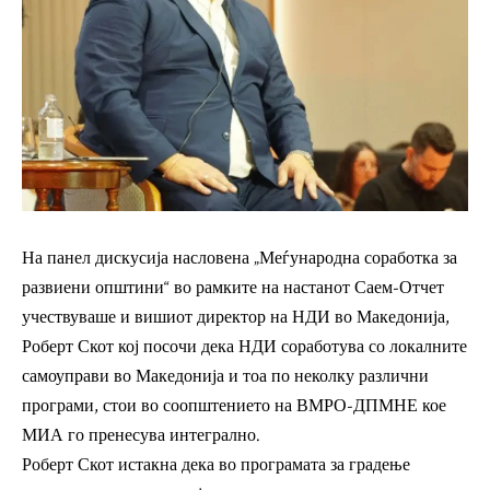
На панел дискусија насловена „Меѓународна соработка за
развиени општини“ во рамките на настанот Саем-Отчет
учествуваше и вишиот директор на НДИ во Македонија,
Роберт Скот кој посочи дека НДИ соработува со локалните
самоуправи во Македонија и тоа по неколку различни
програми, стои во соопштението на ВМРО-ДПМНЕ кое
МИА го пренесува интегрално.
Роберт Скот истакна дека во програмата за градење