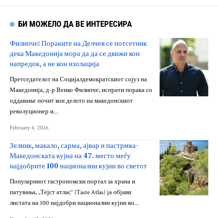
БИ МОЖЕЛО ДА ВЕ ИНТЕРЕСИРА
Филипче: Пораките на Делчев се потсетник
дека Македонија мора да да се движи кон
напредок, а не кон изолација
Претседателот на Социјалдемократскиот сојуз на
Македонија, д-р Венко Филипче, испрати порака со
оддавање почит кон делото на македонскиот
револуционер и…
February 4, 2026
Зелник, макало, сарма, ајвар и пастрмка-
Македонската кујна на 47. место меѓу
најдобрите 100 национални кујни во светот
Популарниот гастрономски портал за храна и
патувања, „Тејст атлас“ (Taste Atlas) ја објави
листата на 100 најдобри национални кујни во…