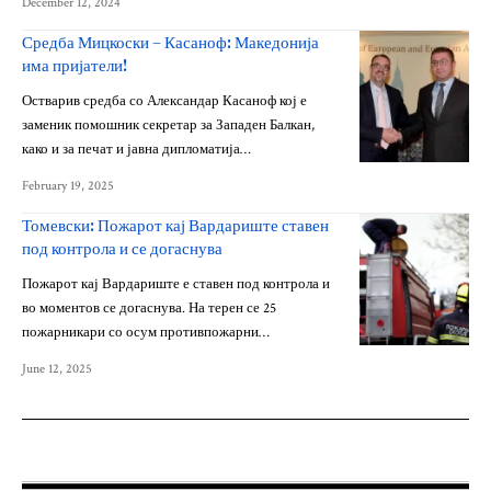
December 12, 2024
Средба Мицкоски – Касаноф: Македонија
има пријатели!
Остварив средба со Александар Касаноф кој е
заменик помошник секретар за Западен Балкан,
како и за печат и јавна дипломатија…
February 19, 2025
Томевски: Пожарот кај Вардариште ставен
под контрола и се догаснува
Пожарот кај Вардариште е ставен под контрола и
во моментов се догаснува. На терен се 25
пожарникари со осум противпожарни…
June 12, 2025