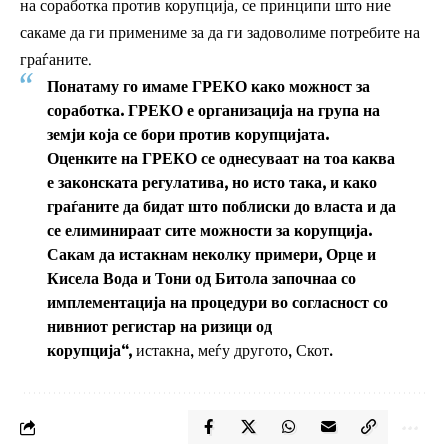
на соработка против корупција, се принципи што ние
сакаме да ги примениме за да ги задоволиме потребите на
граѓаните.
Понатаму го имаме ГРЕКО како можност за
соработка. ГРЕКО е организација на група на
земји која се бори против корупцијата.
Оценките на ГРЕКО се однесуваат на тоа каква
е законската регулатива, но исто така, и како
граѓаните да бидат што поблиски до власта и да
се елиминираат сите можности за корупција.
Сакам да истакнам неколку примери, Орце и
Кисела Вода и Тони од Битола започнаа со
имплементација на процедури во согласност со
нивниот регистар на ризици од
корупција“,
истакна, меѓу другото, Скот.