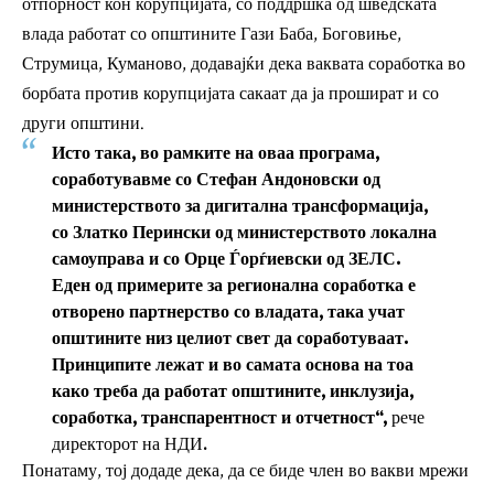
отпорност кон корупцијата, со поддршка од шведската
влада работат со општините Гази Баба, Боговиње,
Струмица, Куманово, додавајќи дека ваквата соработка во
борбата против корупцијата сакаат да ја прошират и со
други општини.
Исто така, во рамките на оваа програма,
соработувавме со Стефан Андоновски од
министерството за дигитална трансформација,
со Златко Перински од министерството локална
самоуправа и со Орце Ѓорѓиевски од ЗЕЛС.
Еден од примерите за регионална соработка е
отворено партнерство со владата, така учат
општините низ целиот свет да соработуваат.
Принципите лежат и во самата основа на тоа
како треба да работат општините, инклузија,
соработка, транспарентност и отчетност“,
рече
директорот на НДИ.
Понатаму, тој додаде дека, да се биде член во вакви мрежи