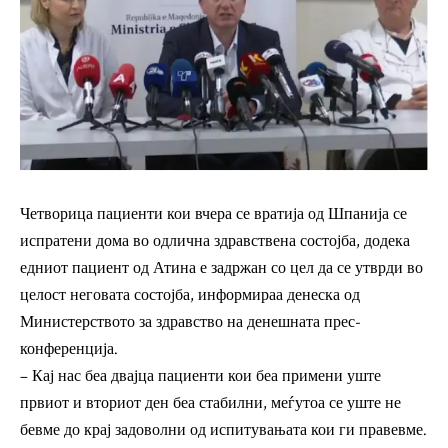
Четворица пациенти кои вчера се вратија од Шпанија се
испратени дома во одлична здравствена состојба, додека
едниот пациент од Атина е задржан со цел да се утврди во
целост неговата состојба, информираа денеска од
Министерството за здравство на денешната прес-
конференција.
– Кај нас беа двајца пациенти кои беа примени уште
првиот и вториот ден беа стабилни, меѓутоа се уште не
бевме до крај задоволни од испитувањата кои ги правевме.