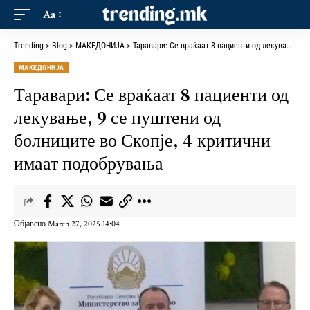
Aa
Trending
>
Blog
>
МАКЕДОНИЈА
>
Таравари: Се враќаат 8 пациенти од лекување, 9 се пуштени од болниците во Скопје, 4 критични имаат подобрувања
МАКЕДОНИЈА
Таравари: Се враќаат 8 пациенти од
лекување, 9 се пуштени од
болниците во Скопје, 4 критични
имаат подобрувања
Објавено March 27, 2025 14:04