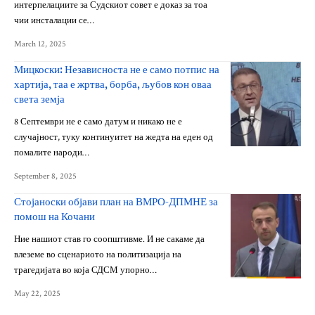
интерпелациите за Судскиот совет е доказ за тоа
чии инсталации се…
March 12, 2025
Мицкоски: Независноста не е само потпис на
хартија, таа е жртва, борба, љубов кон оваа
света земја
8 Септември не е само датум и никако не е
случајност, туку континуитет на жедта на еден од
помалите народи…
September 8, 2025
Стојаноски објави план на ВМРО-ДПМНЕ за
помош на Кочани
Ние нашиот став го соопштивме. И не сакаме да
влеземе во сценариото на политизација на
трагедијата во која СДСМ упорно…
May 22, 2025