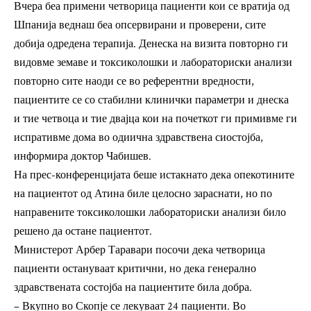
Вчера беа примени четворица пациенти кои се вратија од
Шпанија веднаш беа опсервирани и проверени, сите
добија одредена терапија. Денеска на визита повторно ги
видовме земаве и токсиколошки и лабораториски анализи
повторно сите наоди се во референтни вредности,
пациентите се со стабилни клинички параметри и днеска
и тие четвоца и тие двајца кои на почеткот ги примивме ги
испративме дома во одиична здравствена сиостојба,
информира доктор Чабишев.
На прес-конференцијата беше истакнато дека опекотините
на пациентот од Атина биле целосно зараснати, но по
направените токсиколошки лабораториски анализи било
решено да остане пациентот.
Министерот Арбер Таравари посочи дека четворица
пациенти остануваат критични, но дека генерално
здравствената состојба на пациентите била добра.
– Вкупно во Скопје се лекуваат 24 пациенти. Во