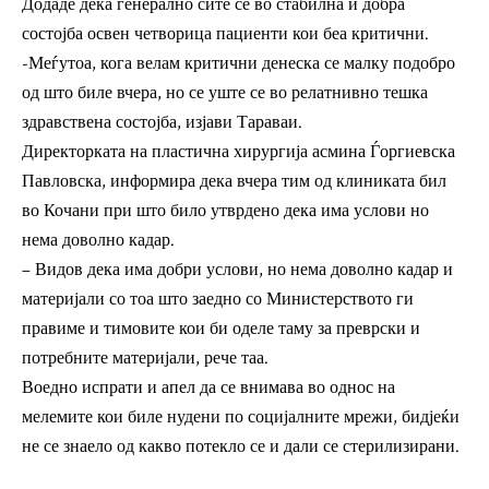
Додаде дека генерално сите се во стабилна и добра
состојба освен четворица пациенти кои беа критични.
-Меѓутоа, кога велам критични денеска се малку подобро
од што биле вчера, но се уште се во релатнивно тешка
здравствена состојба, изјави Тараваи.
Директорката на пластична хирургија асмина Ѓоргиевска
Павловска, информира дека вчера тим од клиниката бил
во Кочани при што било утврдено дека има услови но
нема доволно кадар.
– Видов дека има добри услови, но нема доволно кадар и
материјали со тоа што заедно со Министерството ги
правиме и тимовите кои би оделе таму за преврски и
потребните материјали, рече таа.
Воедно испрати и апел да се внимава во однос на
мелемите кои биле нудени по социјалните мрежи, бидјеќи
не се знаело од какво потекло се и дали се стерилизирани.