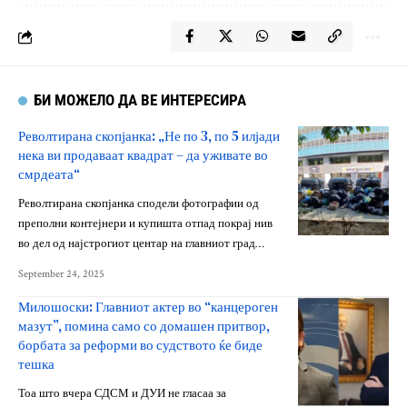
БИ МОЖЕЛО ДА ВЕ ИНТЕРЕСИРА
Револтирана скопјанка: „Не по 3, по 5 илјади
нека ви продаваат квадрат – да уживате во
смрдеата“
Револтирана скопјанка сподели фотографии од
преполни контејнери и купишта отпад покрај нив
во дел од најстрогиот центар на главниот град…
September 24, 2025
Милошоски: Главниот актер во “канцероген
мазут”, помина само со домашен притвор,
борбата за реформи во судството ќе биде
тешка
Тоа што вчера СДСМ и ДУИ не гласаа за