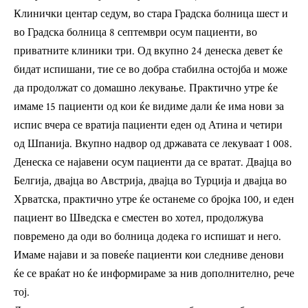
Клинички центар седум, во стара Градска болница шест и
во Градска болница 8 септември осум пациенти, во
приватните клиники три. Од вкупно 24 денеска девет ќе
бидат испишани, тие се во добра стабилна остојба и може
да продолжат со домашно лекување. Практично утре ќе
имаме 15 пациенти од кои ќе видиме дали ќе има нови за
испис вчера се вратија пациенти еден од Атина и четири
од Шпанија. Вкупно надвор од државата се лекуваат 1 008.
Денеска се најавени осум пациенти да се вратат. Двајца во
Белгија, двајца во Австрија, двајца во Турција и двајца во
Хрватска, практично утре ќе останеме со бројка 100, и еден
пациент во Шведска е сместен во хотел, продолжува
повремено да оди во болница додека го испишат и него.
Имаме најави и за повеќе пациенти кои следниве денови
ќе се враќат но ќе информираме за нив дополнително, рече
тој.