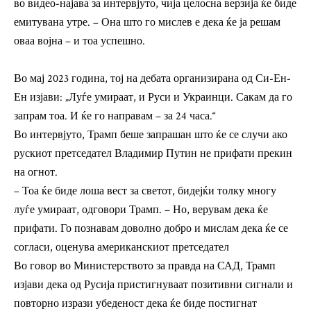
во видео-најава за интервјуто, чија целосна верзија ќе биде
емитувана утре. – Она што го мислев е дека ќе ја решам
оваа војна – и тоа успешно.
Во мај 2023 година, тој на дебата организирана од Си-Ен-
Ен изјави: „Луѓе умираат, и Руси и Украинци. Сакам да го
запрам тоа. И ќе го направам – за 24 часа.“
Во интервјуто, Трамп беше запрашан што ќе се случи ако
рускиот претседател Владимир Путин не прифати прекин
на огнот.
– Тоа ќе биде лоша вест за светот, бидејќи толку многу
луѓе умираат, одговори Трамп. – Но, верувам дека ќе
прифати. Го познавам доволно добро и мислам дека ќе се
согласи, оценува американскиот претседател
Во говор во Министерството за правда на САД, Трамп
изјави дека од Русија пристигнуваат позитивни сигнали и
повторно изрази убеденост дека ќе биде постигнат