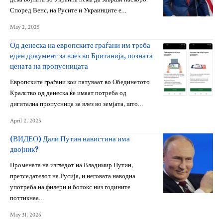
Според Венс, на Русите и Украинците е…
May 2, 2025
Од денеска на европските граѓани им треба
еден документ за влез во Британија, позната
цената на пропусницата
Европските граѓани кои патуваат во Обединетото
Кралство од денеска ќе имаат потреба од
дигитална пропусница за влез во земјата, што…
April 2, 2025
(ВИДЕО) Дали Путин навистина има
двојник?
Промената на изгледот на Владимир Путин,
претседателот на Русија, и неговата наводна
употреба на филери и ботокс низ годините
поттикнаа…
May 31, 2026