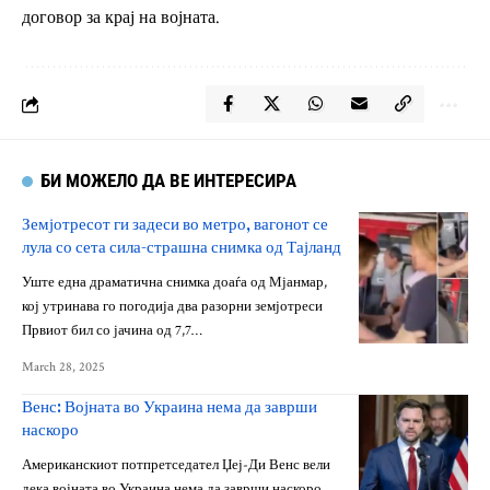
договор за крај на војната.
БИ МОЖЕЛО ДА ВЕ ИНТЕРЕСИРА
Земјотресот ги задеси во метро, вагонот се
лула со сета сила-страшна снимка од Тајланд
Уште една драматична снимка доаѓа од Мјанмар,
кој утринава го погодија два разорни земјотреси
Првиот бил со јачина од 7,7…
March 28, 2025
Венс: Војната во Украина нема да заврши
наскоро
Американскиот потпретседател Џеј-Ди Венс вели
дека војната во Украина нема да заврши наскоро.