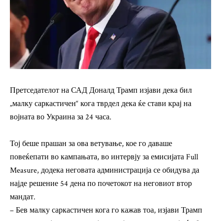
Претседателот на САД Доналд Трамп изјави дека бил
„малку саркастичен“ кога тврдел дека ќе стави крај на
војната во Украина за 24 часа.
Тој беше прашан за ова ветување, кое го даваше
повеќепати во кампањата, во интервју за емисијата Full
Measure, додека неговата администрација се обидува да
најде решение 54 дена по почетокот на неговиот втор
мандат.
– Бев малку саркастичен кога го кажав тоа, изјави Трамп