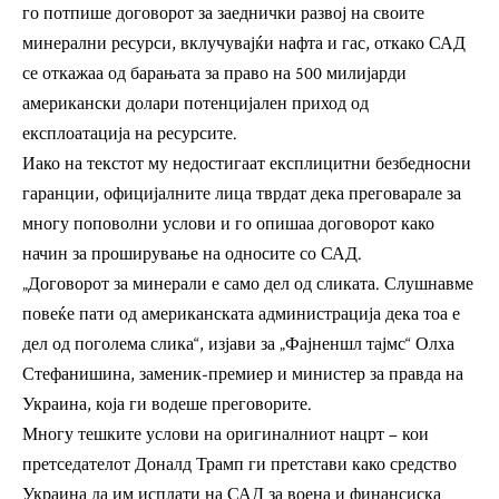
го потпише договорот за заеднички развој на своите
минерални ресурси, вклучувајќи нафта и гас, откако САД
се откажаа од барањата за право на 500 милијарди
американски долари потенцијален приход од
експлоатација на ресурсите.
Иако на текстот му недостигаат експлицитни безбедносни
гаранции, официјалните лица тврдат дека преговарале за
многу поповолни услови и го опишаа договорот како
начин за проширување на односите со САД.
„Договорот за минерали е само дел од сликата. Слушнавме
повеќе пати од американската администрација дека тоа е
дел од поголема слика“, изјави за „Фајненшл тајмс“ Олха
Стефанишина, заменик-премиер и министер за правда на
Украина, која ги водеше преговорите.
Многу тешките услови на оригиналниот нацрт – кои
претседателот Доналд Трамп ги претстави како средство
Украина да им исплати на САД за воена и финансиска