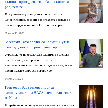
години е пронајдена во соба на станот на
родителите
Пред повеќе од 27 години, во полскиот град
Свјетохловице, соседите во зградата дознале од
брачен пар дека нивната 15-годишна ќерка…
October 15, 2025
Зеленски: Само средба со Трамп и Путин
може да донесе мировен договор
Украинскиот претседател Володимир Зеленски
оцени дека трилатерален состанок со
американскиот и рускиот претседател е клучен за
постигнување мировен договор со…
March 26, 2026
Конгресот бара одговорност за
задоцнувањата на НАСА пред предизвикот
на Кина
Потреба од преиспитување на вселенските мисии и