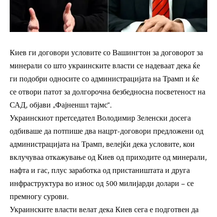
Киев ги договори условите со Вашингтон за договорот за
минерали со што украинските власти се надеваат дека ќе
ги подобри односите со администрацијата на Трамп и ќе
се отвори патот за долгорочна безбедносна посветеност на
САД, објави „Фајненшл тајмс“.
Украинскиот претседател Володимир Зеленски досега
одбиваше да потпише два нацрт-договори предложени од
администрацијата на Трамп, велејќи дека условите, кои
вклучуваа откажување од Киев од приходите од минерали,
нафта и гас, плус заработка од пристаништата и друга
инфраструктура во износ од 500 милијарди долари – се
премногу сурови.
Украинските власти велат дека Киев сега е подготвен да