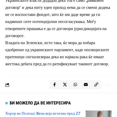
Украинските власти додадоа дека тоа е само „рамковен
договор“ и дека ниту еден приход нема да се смени додека
не се воспостави фондот, што ќе им даде време да ги
надминат сите потенцијални несогласувања. Меѓу
отворените прашања е да се договори јурисдикцијата на
договорот.
Владата на Зеленски, исто така, ќе мора да побара
одобрение од украинскиот парламент, каде опозициските
пратеници сигнализираа дека во најмала рака ќе имаат
жестока дебата пред да го ратификуваат таквиот договор.
БИ МОЖЕЛО ДА ВЕ ИНТЕРЕСИРА
Хорор во Полска: Жена која исчезна пред 27