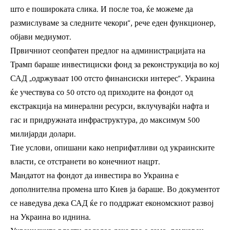
што е пошироката слика. И после тоа, ќе можеме да
размислуваме за следните чекори“, рече еден функционер,
објави медиумот.
Првичниот сеопфатен предлог на администрацијата на
Трамп бараше инвестициски фонд за реконструкција во кој
САД „одржуваат 100 отсто финансиски интерес“. Украина
ќе учествува со 50 отсто од приходите на фондот од
екстракција на минерални ресурси, вклучувајќи нафта и
гас и придружната инфраструктура, до максимум 500
милијарди долари.
Тие услови, опишани како неприфатливи од украинските
власти, се отстранети во конечниот нацрт.
Мандатот на фондот да инвестира во Украина е
дополнителна промена што Киев ја бараше. Во документот
се наведува дека САД ќе го поддржат економскиот развој
на Украина во иднина.