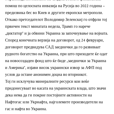
помош по целосната инвазија на Русија во 2022 година –
предизвика бес во Киев и другите европски метрополи.
Откако претседателот Володимир Зеленскиј го отфрли тој
првичен текст минатата недела, Трамп го нарече
„диктатор“ и ја обвини Украина за започнување на војната.
Според конечната верзија на договорот, од 24 февруари,
договорот предвидува САД заеднички да го развиваат
рудното богатство на Украина, при што приходите ќе одат
на новосоздаден фонд што ќе биде „заеднички за Украина
и Америка“, изјави висок украински извор за АФП под
услов да остане анонимен доцна во вторникот.
Тој ги исклучува минералните ресурси кои веќе
придонесуваат во касата на украинската влада, што значи
дека нема да ги покрие постојните активности на
Нафтогас или Укрнафта, најголемите производители на
гас и нафта во Украина.