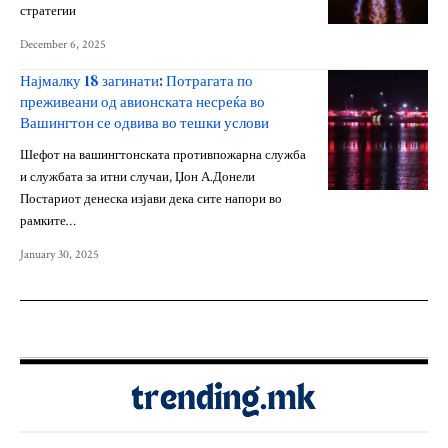
стратегии
December 6, 2025
Најмалку 18 загинати: Потрагата по
преживеани од авионската несреќа во
Вашингтон се одвива во тешки услови
Шефот на вашингтонската противпожарна служба
и службата за итни случаи, Џон А.Донели
Постариот денеска изјави дека сите напори во
рамките…
January 30, 2025