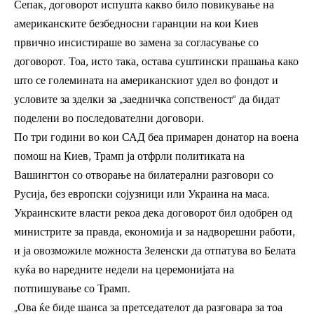
Сепак, договорот испушта какво било повикување на
американските безбедносни гаранции на кои Киев
првично инсистираше во замена за согласување со
договорот. Тоа, исто така, остава суштински прашања како
што се големината на американскиот удел во фондот и
условите за зделки за „заедничка сопственост“ да бидат
поделени во последователни договори.
По три години во кои САД беа примарен донатор на воена
помош на Киев, Трамп ја отфрли политиката на
Вашингтон со отворање на билатерални разговори со
Русија, без европски сојузници или Украина на маса.
Украинските власти рекоа дека договорот бил одобрен од
министрите за правда, економија и за надворешни работи,
и ја овозможиле можноста Зеленски да отпатува во Белата
куќа во наредните недели на церемонијата на
потпишување со Трамп.
„Ова ќе биде шанса за претседателот да разговара за тоа