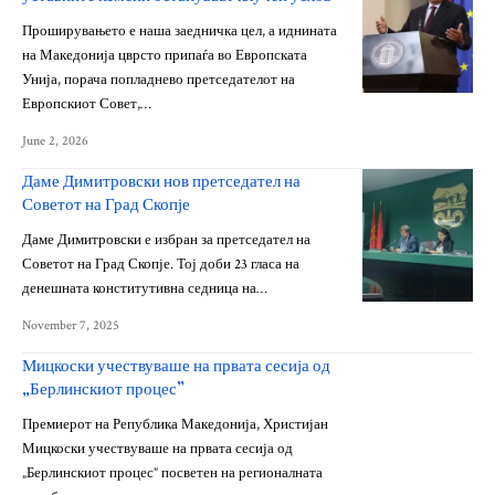
Проширувањето е наша заедничка цел, а иднината
на Македонија цврсто припаѓа во Европската
Унија, порача попладнево претседателот на
Европскиот Совет,…
June 2, 2026
Даме Димитровски нов претседател на
Советот на Град Скопје
Даме Димитровски е избран за претседател на
Советот на Град Скопје. Тој доби 23 гласа на
денешната конститутивна седница на…
November 7, 2025
Мицкоски учествуваше на првата сесија од
„Берлинскиот процес”
Премиерот на Република Македонија, Христијан
Мицкоски учествуваше на првата сесија од
„Берлинскиот процес” посветен на регионалната