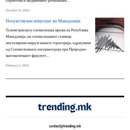
соработка и заедничкиот регионален…
October 14, 2024
Почувствуван земјотрес во Македонија
Телеметриската сеизмолошка мрежа на Република
Македонија, на сеизмолошките станици
инсталирани ширум нашата територија, одржувани
од Сеизмолошката опсерваторија при Природно-
математичкиот факултет…
February 4, 2025
contact@trending.mk