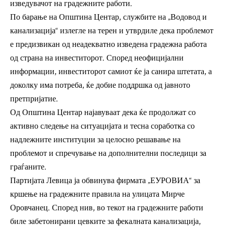
изведувачот на градежните работи.
По барање на Општина Центар, службите на „Водовод и
канализација“ излегле на терен и утврдиле дека проблемот
е предизвикан од неадекватно изведена градежна работа
од страна на инвеститорот. Според неофицијални
информации, инвеститорот самиот ќе ја санира штетата, а
доколку има потреба, ќе добие поддршка од јавното
претпријатие.
Од Општина Центар најавуваат дека ќе продолжат со
активно следење на ситуацијата и тесна соработка со
надлежните институции за целосно решавање на
проблемот и спречување на дополнителни последици за
граѓаните.
Партијата Левица ја обвинува фирмата „ЕУРОВИА“ за
кршење на градежните правила на улицата Мирче
Оровчанец. Според нив, во текот на градежните работи
биле забетонирани цевките за фекалната канализација,