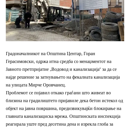
Градоначалникот на Општина Центар, Горан
Герасимовски, одржа итна средба со менаџментот на
Јавното претпријатие „Водовод и канализација“ за да се
најде решение за затнувањето на фекалната канализација
на улицата Мирче Оровчанец.
Проблемот се појавил откако граѓани што живеат во
близина на градилиштето пријавиле дека бетон истекол од
објект на јавна површина, предизвикувајќи блокирање на
главната канализациска мрежа. Општинската инспекција
реагирала уште пред десетина дена и изрекла глоба за