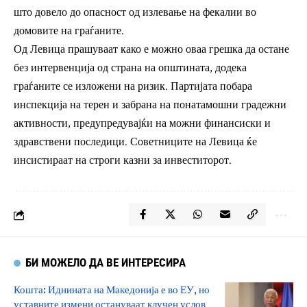
што довело до опасност од излевање на фекалии во
домовите на граѓаните.
Од Левица прашуваат како е можно оваа грешка да остане
без интервенција од страна на општината, додека
граѓаните се изложени на ризик. Партијата побара
инспекција на терен и забрана на понатамошни градежни
активности, предупредувајќи на можни финансиски и
здравствени последици. Советниците на Левица ќе
инсистираат на строги казни за инвеститорот.
БИ МОЖЕЛО ДА ВЕ ИНТЕРЕСИРА
Кошта: Иднината на Македонија е во ЕУ, но
уставните измени остануваат клучен услов