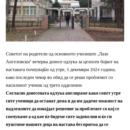
Советот на родители од основното училиште „Лазо
Ангеловски“ вечерва донесе одлука за целосен бојкот на
наставата почнувајќи од утре, 5 декември 2024 година,
како последен чекор во обид да се реши проблемот со
насилниот ученик од трето одделение.
Согласно донесената одлука апелираме како совет утре
сите ученици да останат дома и да им дадеме можност на
надлежните да изнајдат решение за проблемот со кој се
соочуваме а од кое ќе бидеме сите задоволни и ќе ги
пуштиме нашите деца на настава без притоа да се