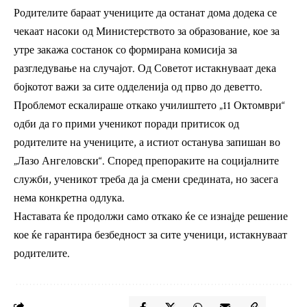
Родителите бараат учениците да останат дома додека се
чекаат насоки од Министерството за образование, кое за
утре закажа состанок со формирана комисија за
разгледување на случајот. Од Советот истакнуваат дека
бојкотот важи за сите одделенија од прво до деветто.
Проблемот ескалираше откако училиштето „11 Октомври“
одби да го прими ученикот поради притисок од
родителите на учениците, а истиот останува запишан во
„Лазо Ангеловски“. Според препораките на социјалните
служби, ученикот треба да ја смени средината, но засега
нема конкретна одлука.
Наставата ќе продолжи само откако ќе се изнајде решение
кое ќе гарантира безбедност за сите ученици, истакнуваат
родителите.