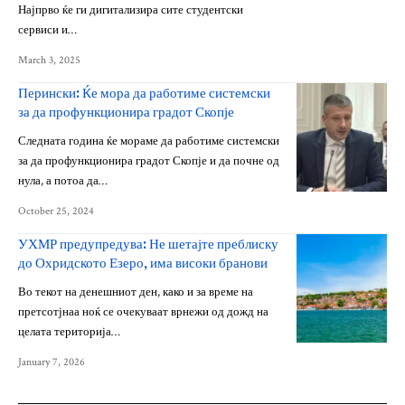
Најпрво ќе ги дигитализира сите студентски
сервиси и…
March 3, 2025
Перински: Ќе мора да работиме системски
за да профункционира градот Скопје
Следната година ќе мораме да работиме системски
за да профункционира градот Скопје и да почне од
нула, а потоа да…
October 25, 2024
УХМР предупредува: Не шетајте преблиску
до Охридското Езеро, има високи бранови
Во текот на денешниот ден, како и за време на
претсотјнаа ноќ се очекуваат врнежи од дожд на
целата територија…
January 7, 2026