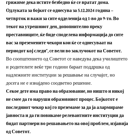
грижиме дека истите безбедно ќе се вратат дома.
Одлуката за бојкот се однесува за 5.12.2024 година –
четврток и важи за сите одделенија од 1-во до 9-то. Во
текот на утрешниот ден, допопнително преку
преставниците, ќе биде споделена информација до сите
вас за преземените чекори кои ќе се однесуваат на
периодот кој следи“, се вели во заклучокот на Советот.
Во соопштението од Советот се наведува дека училиштето
и родителите веќе три години бараат поддршка од
надлежните институции за решавање на случајот, но
досега не е изнајдено соодветно решение.
Секое дете има право на образование, но ништо и никој
не смее да го наруши образовниот процес. Бојкотот е
последниот чекор кој го преземаме за да ја алармираме
јавноста и да ги повикаме релевантните институции да
бидат партнери во решавањето на овој проблем, изјавија
од Советот.