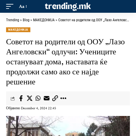
Aa
Trending
>
Blog
>
МАКЕДОНИЈА
>
Советот на родители од ООУ „Лазо Ангеловски“ одлучи: Учениците остануваат дома, наставата ќе продолжи само ако се најде решение
МАКЕДОНИЈА
Советот на родители од ООУ „Лазо
Ангеловски“ одлучи: Учениците
остануваат дома, наставата ќе
продолжи само ако се најде
решение
Објавено December 4, 2024 22:45