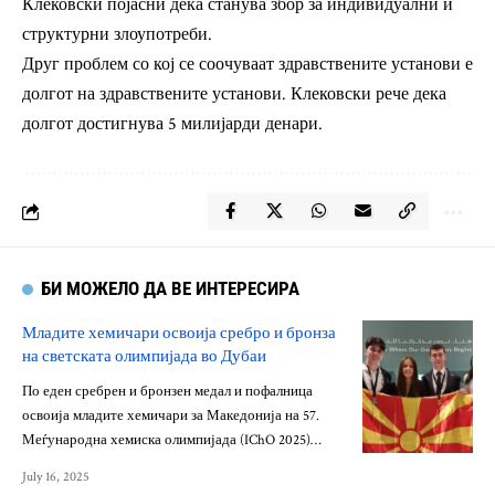
Клековски појасни дека станува збор за индивидуални и
структурни злоупотреби.
Друг проблем со кој се соочуваат здравствените установи е
долгот на здравствените установи. Клековски рече дека
долгот достигнува 5 милијарди денари.
БИ МОЖЕЛО ДА ВЕ ИНТЕРЕСИРА
Младите хемичари освоија сребро и бронза
на светската олимпијада во Дубаи
По еден сребрен и бронзен медал и пофалница
освоија младите хемичари за Македонија на 57.
Меѓународна хемиска олимпијада (IChO 2025)…
July 16, 2025