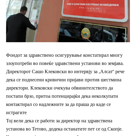
Фондот за здравствено осигурување констатирал многу
злоупотреби во повеќе здравствени установи во земјава.
Директорот Сашо Клековски во интервју за „Алсат“ рече
дека се поднесени кривични пријави против шестмина
директори. Клековски очекува обвинителството да
постапи брзо, притоа потенцирајќи дека неколкупати
контактирал со надлежните за да праша до каде се
истрагите
Тој вели дека се работи за директор на здравствена
установа во Тетово, додека останатите пет се од Скопје.