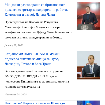
Мицкоски разговораше со британскиот
државен секретар за надворешни работи,
Комонвелт и развој, Дејвид Лами
Претседателот на Владата на Република
Македонија Христијан Мицкоски оствари
телефонски разговор со Дејвид Лами, британскиот
државен секретар за надворешни работи,…
January 27, 2025
Стојаноски: ВМРО, ЗНАМ и ВРЕДИ
поднесоа анкетна комисија за Пулс,
Ласкарци, Тетово и Беса Транс
Ве известуваме дека Пратеничките групи на
ВМРО-ДПМНЕ, ВРЕДИ и ЗНАМ, денес
поднесовме Иницијатива за формирање Анкетна
комисија за утврдување на…
November 24, 2025
Николоски: Царината заплени 10 илјади