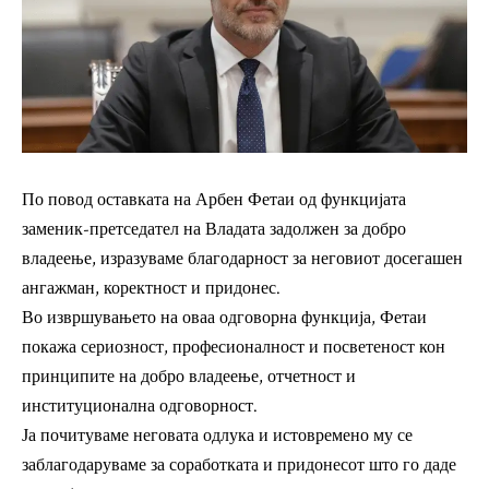
По повод оставката на Арбен Фетаи од функцијата
заменик-претседател на Владата задолжен за добро
владеење, изразуваме благодарност за неговиот досегашен
ангажман, коректност и придонес.
Во извршувањето на оваа одговорна функција, Фетаи
покажа сериозност, професионалност и посветеност кон
принципите на добро владеење, отчетност и
институционална одговорност.
Ја почитуваме неговата одлука и истовремено му се
заблагодаруваме за соработката и придонесот што го даде