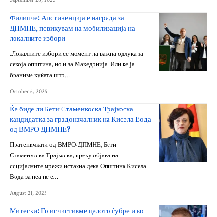
September 28, 2025
Филипче: Апстиненција е награда за
ДПМНЕ, повикувам на мобилизација на
локалните избори
„Локалните избори се момент на важна одлука за
секоја општина, но и за Македонија. Или ќе ја
браниме куќата што…
October 6, 2025
Ќе биде ли Бети Стаменкоска Трајкоска
кандидатка за градоначалник на Кисела Вода
од ВМРО ДПМНЕ?
Пратеничката од ВМРО-ДПМНЕ, Бети
Стаменкоска Трајкоска, преку објава на
социјалните мрежи истакна дека Општина Кисела
Вода за неа не е…
August 21, 2025
Митески: Го исчистивме целото ѓубре и во