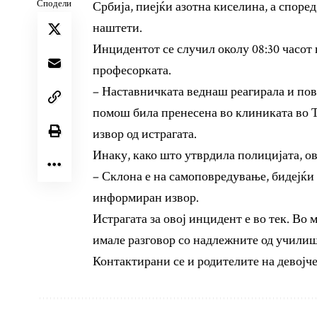
Сподели
Србија, пиејќи азотна киселина, а споре
наштети.
Инцидентот се случил околу 08:30 часот 
професорката.
– Наставничката веднаш реагирала и пов
помош била пренесена во клиниката во 
извор од истрагата.
Инаку, како што утврдила полицијата, ов
– Склона е на самоповредување, бидејќи 
информиран извор.
Истрагата за овој инцидент е во тек. В
имале разговор со надлежните од училишт
Контактирани се и родителите на девојчет