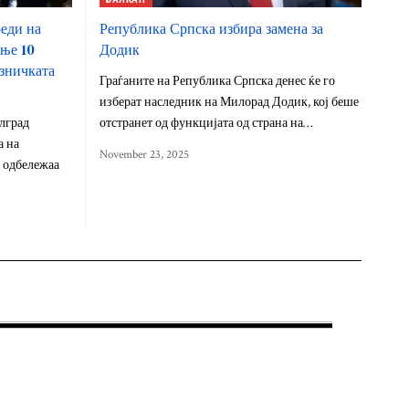
еди на
Република Српска избира замена за
ање 10
Додик
езничката
Граѓаните на Република Српска денес ќе го
изберат наследник на Милорад Додик, кој беше
лград
отстранет од функцијата од страна на…
а на
November 23, 2025
 одбележаа