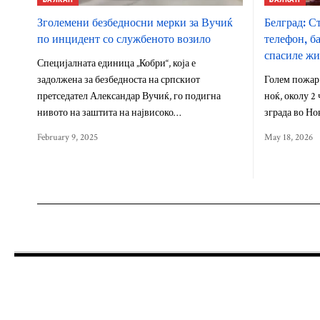
Зголемени безбедносни мерки за Вучиќ
Белград: С
по инцидент со службеното возило
телефон, ба
спасиле жи
Специјалната единица „Кобри“, која е
задолжена за безбедноста на српскиот
Голем пожар 
претседател Александар Вучиќ, го подигна
ноќ, околу 2
нивото на заштита на највисоко…
зграда во Но
February 9, 2025
May 18, 2026