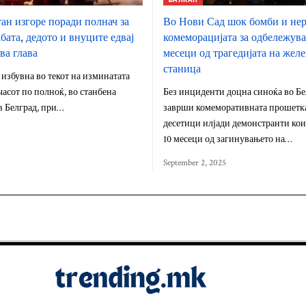
тан изгоре поради полнач за
Во Нови Сад шок бомби и нер
бата, дедото и внуците едвај
комеморацијата за одбележув
ва глава
месеци од трагедијата на жел
станица
избувна во текот на изминатата
 часот по полноќ, во станбена
Без инциденти доцна синоќа во Бе
в Белград, при…
заврши комеморативната прошетк
десетици илјади демонстранти кои
10 месеци од загинувањето на…
September 2, 2025