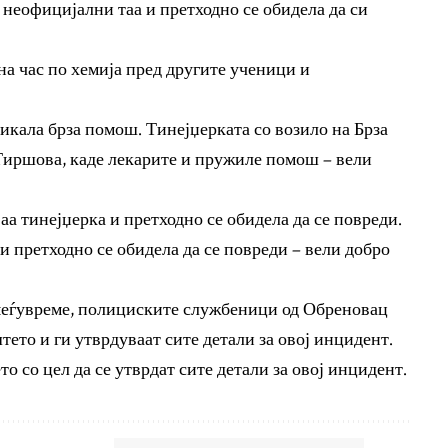
д неофицијални таа и претходно се обидела да си
на час по хемија пред другите ученици и
икала брза помош. Тинејџерката со возило на Брза
Тиршова, каде лекарите и пружиле помош – вели
аа тинејџерка и претходно се обидела да се повреди.
и претходно се обидела да се повреди – вели добро
о меѓувреме, полициските службеници од Обреновац
ето и ги утврдуваат сите детали за овој инцидент.
о со цел да се утврдат сите детали за овој инцидент.