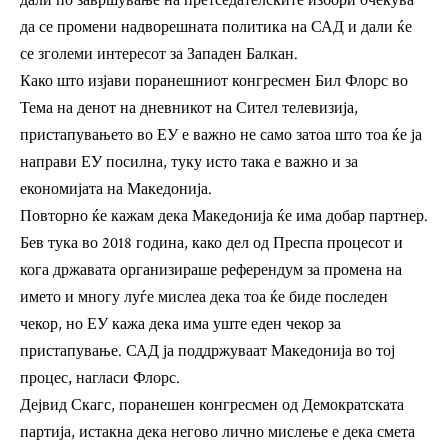
дали по завршување на претседателските избори очекува
да се промени надворешната политика на САД и дали ќе
се зголеми интересот за Западен Балкан.
Како што изјави поранешниот конгресмен Бил Флорс во
Тема на денот на дневникот на Сител телевизија,
пристапувањето во ЕУ е важно не само затоа што тоа ќе ја
направи ЕУ посилна, туку исто така е важно и за
економијата на Македонија.
Повторно ќе кажам дека Македoнија ќе има добар партнер.
Бев тука во 2018 година, како дел од Преспа процесот и
кога државата организираше референдум за промена на
името и многу луѓе мислеа дека тоа ќе биде последен
чекор, но ЕУ кажа дека има уште еден чекор за
пристапување. САД ја поддржуваат Македонија во тој
процес, нагласи Флорс.
Дејвид Скагс, поранешен конгресмен од Демократската
партија, истакна дека негово лично мислење е дека смета