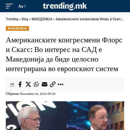
Aa
Trending
>
Blog
>
МАКЕДОНИЈА
>
Американските конгресмени Флорс и Скагс: Во интерес на САД е Македонија да биде целосно интегрирана во европскиот систем
МАКЕДОНИЈА
Американските конгресмени Флорс
и Скагс: Во интерес на САД е
Македонија да биде целосно
интегрирана во европскиот систем
Објавено November 16, 2024 09:20