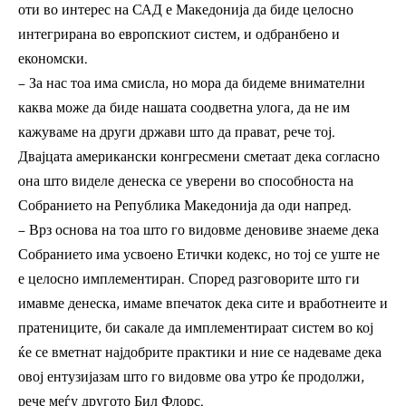
оти во интерес на САД е Македонија да биде целосно
интегрирана во европскиот систем, и одбранбено и
економски.
– За нас тоа има смисла, но мора да бидеме внимателни
каква може да биде нашата соодветна улога, да не им
кажуваме на други држави што да прават, рече тој.
Двајцата американски конгресмени сметаат дека согласно
она што виделе денеска се уверени во способноста на
Собранието на Република Македонија да оди напред.
– Врз основа на тоа што го видовме деновиве знаеме дека
Собранието има усвоено Етички кодекс, но тој се уште не
е целосно имплементиран. Според разговорите што ги
имавме денеска, имаме впечаток дека сите и вработнеите и
пратениците, би сакале да имплементираат систем во кој
ќе се вметнат најдобрите практики и ние се надеваме дека
овој ентузијазам што го видовме ова утро ќе продолжи,
рече меѓу другото Бил Флорс.