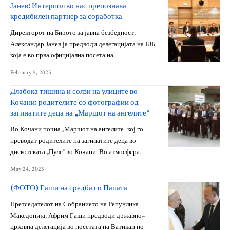
Јанев: Интерпол во нас препознава
кредибилен партнер за соработка
Директорот на Бирото за јавна безбедност,
Александар Јанев ја предводи делегацијата на БЈБ
која е во прва официјална посета на…
February 5, 2025
Длабока тишина и солзи на улиците во
Кочани: родителите со фотографии од
загинатите деца на „Маршот на ангелите“
Во Кочани почна „Маршот на ангелите“ кој го
преводат родителите на загинатите деца во
дискотеката „Пулс“ во Кочани. Во атмосфера…
May 24, 2025
(ФОТО) Гаши на средба со Папата
Претседателот на Собранието на Репунлика
Македонија, Африм Гаши предводи државно–
црковна делегација во посетата на Ватикан по