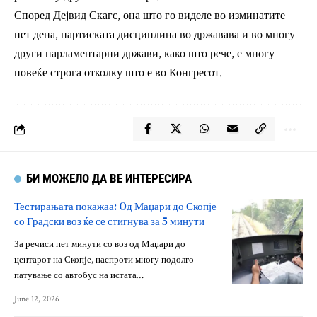
Според Дејвид Скагс, она што го виделе во изминатите
пет дена, партиската дисциплина во државава и во многу
други парламентарни држави, како што рече, е многу
повеќе строга отколку што е во Конгресот.
БИ МОЖЕЛО ДА ВЕ ИНТЕРЕСИРА
Тестирањата покажаа: Oд Маџари до Скопје
со Градски воз ќе се стигнува за 5 минути
За речиси пет минути со воз од Маџари до
центарот на Скопје, наспроти многу подолго
патување со автобус на истата…
June 12, 2026