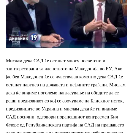
Мислам дека САД ќе останат многу посветени и
заинтересирани за членството на Македонија во ЕУ. Ако
јас бев Македонец ќе се чувствував комотно дека САД ќе
останат партнер на државата и нејзините граѓани. Мислам
дека ќе видиме поголемо нагласување на обидите да се
реши предизвикот со кој се соочуваме на Блискиот исток,
предизвиците во Украина и мислам дека ќе ги видиме
САД посилни, одговори поранешниот конгресмен Бил
Флорс од Републиканската партија на САД на прашањето