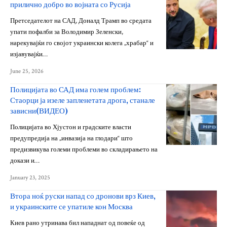
прилично добро во војната со Русија
Претседателот на САД, Доналд Трамп во средата
упати пофалби за Володимир Зеленски,
нарекувајќи го својот украински колега „храбар“ и
изјавувајќи…
June 25, 2026
Полицијата во САД има голем проблем:
Стаорци ја изеле запленетата дрога, станале
зависни(ВИДЕО)
Полицијата во Хјустон и градските власти
предупредија на „инвазија на глодари“ што
предизвикува големи проблеми во складирањето на
докази и…
January 23, 2025
Втора ноќ руски напад со дронови врз Киев,
и украинските се упатиле кон Москва
Киев рано утринава бил нападнат од повеќе од