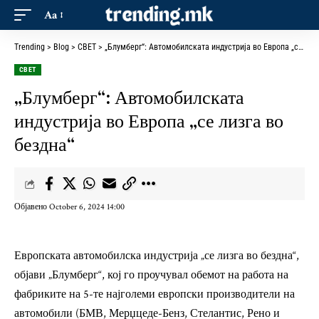
Aa
Trending
>
Blog
>
СВЕТ
>
„Блумберг“: Автомобилската индустрија во Европа „се лизга во бездна“
СВЕТ
„Блумберг“: Автомобилската
индустрија во Европа „се лизга во
бездна“
Објавено October 6, 2024 14:00
Европската автомобилска индустрија „се лизга во бездна“,
објави „Блумберг“, кој го проучувал обемот на работа на
фабриките на 5-те најголеми европски производители на
автомобили (БМВ, Мерџцеде-Бенз, Стелантис, Рено и