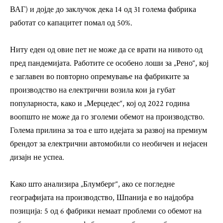
ВАГ) и дојде до заклучок дека 14 од 31 голема фабрика
работат со капацитет помал од 50%.
Ниту еден од овие пет не може да се врати на нивото од
пред пандемијата. Работите се особено лоши за „Рено“, кој
е заглавен во повторно опремување на фабриките за
производство на електрични возила кои ја губат
популарноста, како и „Мерцедес“, кој од 2022 година
воопшто не може да го зголеми обемот на производство.
Голема прилина за тоа е што идејата за развој на премиум
брендот за електрични автомобили со необичен и нејасен
дизајн не успеа.
Како што анализира „Блумберг“, ако се погледне
географијата на производство, Шпанија е во најдобра
позиција: 5 од 6 фабрики немаат проблеми со обемот на