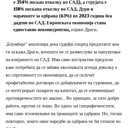
е 354% поскап отколку во САД), а струјата е
158% поскапа отколку во САД. Дури и
нарачките за одбрана (63%) во 2023 година беа
дадени во САД. Европската економија стана
едноставно неконкурентна,
изјави Драги.
„Блумберг“ анализира дека судејќи според предлозите кои
ги искажа Драги, воопшто не се размислува за напуштање
на влијанието на САД. Има само апстрактни предлози
како потребата да се забави еколошката агенда доколку е
во спротивност со економијата, да се склучат
профитабилни договори со добавувачите на суровини, да
се интегрираат пазарите на капитал, да се елиминираат
противречностите во закони… Во принцип, за сите добри
работи, против сè лошо. Во однос на специфичностите,
има само зголемување на трошоците за одбрана. Но, тогаш
повторно, зошто овие наредби за одбрана не би отишле во