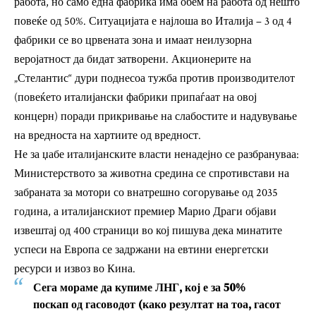
работа, но само една фабрика има обем на работа од нешто
повеќе од 50%. Ситуацијата е најлоша во Италија – 3 од 4
фабрики се во црвената зона и имаат неилузорна
веројатност да бидат затворени. Акционерите на
„Стелантис“ дури поднесоа тужба против производителот
(повеќето италијански фабрики припаѓаат на овој
концерн) поради прикривање на слабостите и надувување
на вредноста на хартиите од вредност.
Не за џабе италијанските власти ненадејно се разбрануваа:
Министерството за животна средина се спротивстави на
забраната за мотори со внатрешно согорување од 2035
година, а италијанскиот премиер Марио Драги објави
извештај од 400 страници во кој пишува дека минатите
успеси на Европа се задржани на евтини енергетски
ресурси и извоз во Кина.
Сега мораме да купиме ЛНГ, кој е за 50%
поскап од гасоводот (како резултат на тоа, гасот