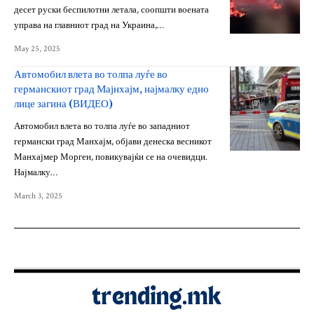
десет руски беспилотни летала, соопшти воената
управа на главниот град на Украина,…
May 25, 2025
Автомобил влета во толпа луѓе во
германскиот град Мајнхајм, најмалку едно
лице загина (ВИДЕО)
Автомобил влета во толпа луѓе во западниот
германски град Манхајм, објави денеска весникот
Манхајмер Морген, повикувајќи се на очевидци.
Најмалку…
March 3, 2025