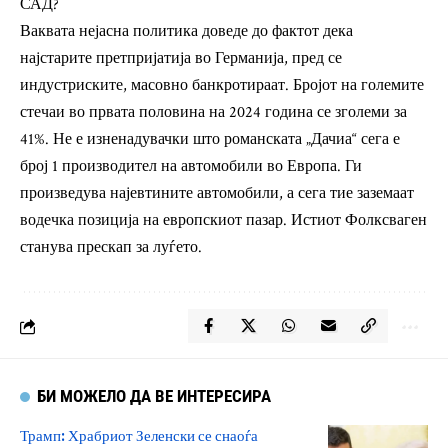
САД?
Ваквата нејасна политика доведе до фактот дека
најстарите претпријатија во Германија, пред се
индустриските, масовно банкротираат. Бројот на големите
стечаи во првата половина на 2024 година се зголеми за
41%. Не е изненадувачки што романската „Дачиа“ сега е
број 1 производител на автомобили во Европа. Ги
произведува најевтините автомобили, а сега тие заземаат
водечка позиција на европскиот пазар. Истиот Фолксваген
станува прескап за луѓето.
БИ МОЖЕЛО ДА ВЕ ИНТЕРЕСИРА
Трамп: Храбриот Зеленски се снаоѓа