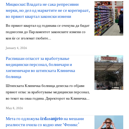
Мицкоски: Владата не сака репресивни
мерки, но дел од маркетите не се корегираат,
во првиот квартал законски измени
Во првиот квартал од годинава се очекува да бидат
поднесени до Парламентот законските измени со
кои ќе се зголемат глобите…
January 4, 2026
Распишан огласот за вработување
медицински персонал, болничари и
хигиеничари во штипската Клиничка
болница
Штипската Клиничка болница денеска го објави
првиот оглас за вработување медицински персонал,
во текот на оваа година. Директорот на Клиничка…
May 8, 2026
Мета го одложува izdавanjeto на мешани
реалности очила со кодно име ‘Феникс’