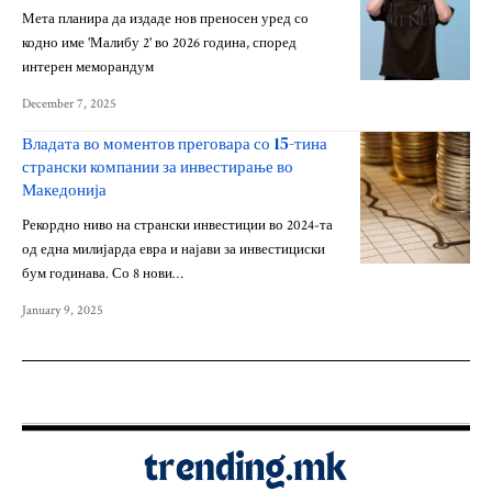
Мета планира да издаде нов преносен уред со
кодно име 'Малибу 2' во 2026 година, според
интерен меморандум
December 7, 2025
Владата во моментов преговара со 15-тина
странски компании за инвестирање во
Македонија
Рекордно ниво на странски инвестиции во 2024-та
од една милијарда евра и најави за инвестициски
бум годинава. Со 8 нови…
January 9, 2025