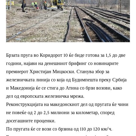
Брзата пруга во Коридорот 10 ќе биде готова за 1,5 до две
години, најави на денешниот брифинг со новинарите
премиерот Христијан Мицкоски. Станува збор за
железничката линија со која од Будимпешта преку Србија
и Македонија ќе се стига до Атина со брзи возови, како
дел од европската железничка мрежа.
Реконструкцијата на македонскиот дел од пругата ќе чини
не повеќе од 2 до 2,5 милиони за километар, според
досегашните проценки.
По пругата ќе се вози со брзина од 110 до 120 км/ч.