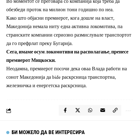
Во моментот се преговара со компанија која треба да
обезбеди проток на милион тони годишно по неа.
Како што објасни премиерот, кога дошле на власт,
Македонија немала ниту една активна локомотива, па
странските компании сериозно размислувале транспортот
да го префрлат преку Бугарија.
Сега, имаме осум локомотиви на располагање, пренесе
премиерот Мицкоски.
Неодамна, премиерот посочи дека оваа Влада работи на
сонот Македонија да bide раскрсница транспортна,
железничка и енергетска раскрсница.
БИ МОЖЕЛО ДА ВЕ ИНТЕРЕСИРА