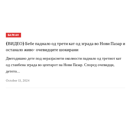
БАЛКАН
(ВИДЕО) Бебе паднало од трети кат од зграда во Нови Пазар и
останало живо- очевидците шокирани
Двегодишно дете под неразјаснети околности паднало од третиот кат
од станбена зграда во центарот на Нови Пазар. Според очевидци,
детето…
October 13, 2024