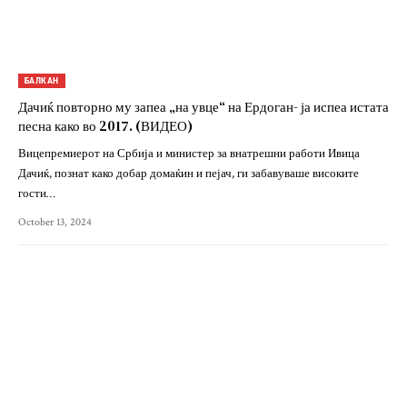
БАЛКАН
Дачиќ повторно му запеа „на увце“ на Ердоган- ја испеа истата
песна како во 2017. (ВИДЕО)
Вицепремиерот на Србија и министер за внатрешни работи Ивица
Дачиќ, познат како добар домаќин и пејач, ги забавуваше високите
гости…
October 13, 2024