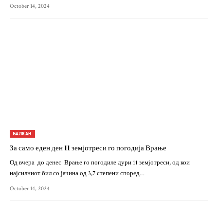
October 14, 2024
БАЛКАН
За само еден ден 11 земјотреси го погодија Врање
Од вчера до денес Врање го погодиле дури 11 земјотреси, од кои
најсилниот бил со јачина од 3,7 степени според…
October 14, 2024