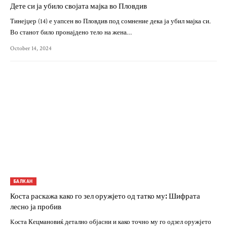
Дете си ја убило својата мајка во Пловдив
Тинејџер (14) е уапсен во Пловдив под сомнение дека ја убил мајка си.
Во станот било пронајдено тело на жена…
October 14, 2024
БАЛКАН
Коста раскажа како го зел оружјето од татко му: Шифрата
лесно ја пробив
Koста Кецмановиќ детално објасни и како точно му го одзел оружјето