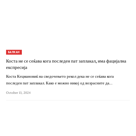
БАЛКАН
Коста не се сеќава кога последен пат заплакал, има фацијална
експресија
Коста Кецмановиќ на сведочењето рекол дека не се сеќава кога
последен пат заплакал. Како е можно никој од возрасните да…
October 13, 2024