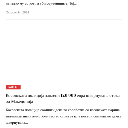
на татко му со кое ги уби соучениците. Тој…
October 14, 2024
БАЛКАН
Косовската полиција заплени 120 000 евра шверцувана стока
од Македонија
Косовската полиција соопшти дека во соработка со косовската царина
запленила значително количество стока за која постои сомневање дека е
шверцувана…