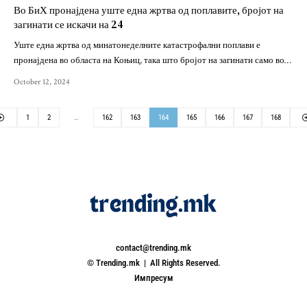
Во БиХ пронајдена уште една жртва од поплавите, бројот на
загинати се искачи на 24
Уште една жртва од минатонеделните катастрофални поплави е
пронајдена во областа на Коњиц, така што бројот на загинати само во…
October 12, 2024
1
2
…
162
163
164
165
166
167
168
contact@trending.mk
© Trending.mk | All Rights Reserved.
Импресум