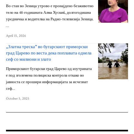
Во стан во Зеница утрово е пронајдено безживотно
тело на 48-годишната Алма Хускиќ, долгогодишна
уредничка и водителка на Радио-телевизија Зеница.
…
April 15, 2026
„Златна треска“ во бугарскиот приморски
град Царево по веста дека поплавата однела
сеф со милиони и злато
Приморскиот бугарски град Царево од изутрината
е под зголемена полициска контрола откако во
јавноста се прошири информацијата за исчезнат
сеф…
October 5, 2025