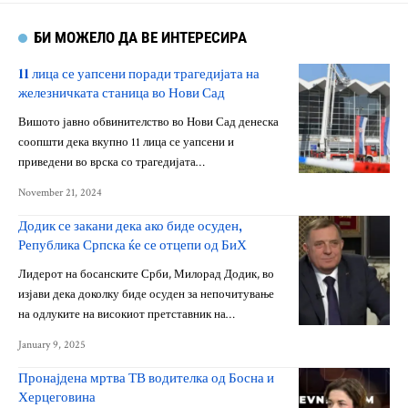
БИ МОЖЕЛО ДА ВЕ ИНТЕРЕСИРА
11 лица се уапсени поради трагедијата на
железничката станица во Нови Сад
Вишото јавно обвинителство во Нови Сад денеска
соопшти дека вкупно 11 лица се уапсени и
приведени во врска со трагедијата…
November 21, 2024
Додик се закани дека ако биде осуден,
Република Српска ќе се отцепи од БиХ
Лидерот на босанските Срби, Милорад Додик, во
изјави дека доколку биде осуден за непочитување
на одлуките на високиот претставник на…
January 9, 2025
Пронајдена мртва ТВ водителка од Босна и
Херцеговина