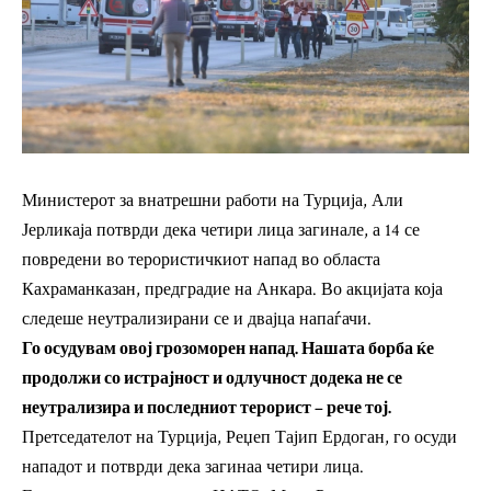
Министерот за внатрешни работи на Турција, Али
Јерликаја потврди дека четири лица загинале, а 14 се
повредени во терористичкиот напад во областа
Кахраманказан, предградие на Анкара. Во акцијата која
следеше неутрализирани се и двајца напаѓачи.
Го осудувам овој грозоморен напад. Нашата борба ќе
продолжи со истрајност и одлучност додека не се
неутрализира и последниот терорист – рече тој.
Претседателот на Турција, Реџеп Тајип Ердоган, го осуди
нападот и потврди дека загинаа четири лица.