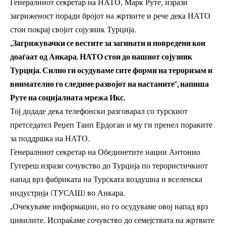
Генералниот секретар на НАТО, Марк Руте, изрази
загриженост поради бројот на жртвите и рече дека НАТО
стои покрај својот сојузник Турција.
„Загрижувачки се вестите за загинати и повредени кои
доаѓаат од Анкара. НАТО стои до нашиот сојузник
Турција. Силно ги осудуваме сите форми на тероризам и
внимателно го следиме развојот на настаните“, напиша
Руте на социјалната мрежа Икс.
Тој додаде дека телефонски разговарал со турскиот
претседател Реџеп Таип Ердоган и му ги пренел пораките
за поддршка на НАТО.
Генералниот секретар на Обединетите нации Антонио
Гутереш изрази сочувство до Турција по терористичкиот
напад врз фабриката на Турската воздушна и вселенска
индустрија (ТУСАШ) во Анкара.
„Очекуваме информации, но го осудуваме овој напад врз
цивилите. Испраќаме сочувство до семејствата на жртвите