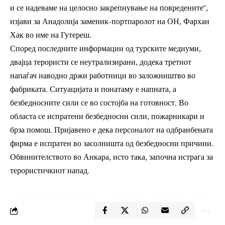
и се надеваме на целосно закрепнување на повредените“,
изјави за Анадолија заменик-портпаролот на ОН, Фархан
Хак во име на Гутереш.
Според последните информации од турските медиуми,
двајца терористи се неутрализирани, додека третиот
напаѓач наводно држи работници во заложништво во
фабриката. Ситуацијата и понатаму е напната, а
безбедносните сили се во состојба на готовност. Во
областа се испратени безбедносни сили, пожарникари и
брза помош. Пријавено е дека персоналот на одбранбената
фирма е испратен во засолништа од безбедносни причини.
Обвинителството во Анкара, исто така, започна истрага за
терористичкиот напад.