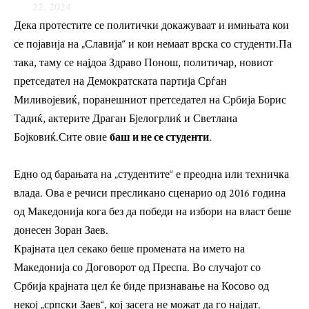
22, 2024
Дека протестите се политички докажуваат и имињата кои
се појавија на „Славија“ и кои немаат врска со студенти.Па
така, таму се најдоа Здраво Понош, политичар, новиот
претседател на Демократската партија Срѓан
Миливојевиќ, поранешниот претседател на Србија Борис
Тадиќ, актерите Драган Бјелогрлиќ и Светлана
Бојковиќ.Сите овие
баш и не се студенти
.
Едно од барањата на „студентите“ е преодна или техничка
влада. Ова е речиси пресликано сценарио од 2016 година
од Македонија кога без да победи на избори на власт беше
донесен Зоран Заев.
Крајната цел секако беше промената на името на
Македонија со Договорот од Преспа. Во случајот со
Србија крајната цел ќе биде признавање на Косово од
некој „српски Заев“, кој засега не можат да го најдат.