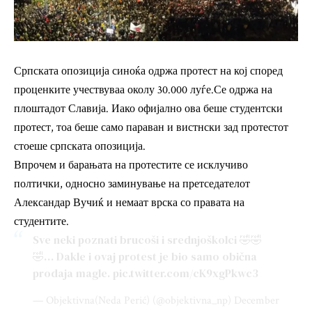
Српската опозиција синоќа одржа протест на кој според
проценките учествуваа околу 30.000 луѓе.Се одржа на
плоштадот Славија. Иако офијално ова беше студентски
протест, тоа беше само параван и вистнски зад протестот
стоеше српската опозиција.
Впрочем и барањата на протестите се исклучиво
полтички, односно заминување на претседателот
Александар Вучиќ и немаат врска со правата на
студентите.
Sve neki poznati brucoši i srednjoškolci 🤣🤣
🤣… Dakle i ovaj protest je bio samo obična
prodaja magle.
pic.twitter.com/cK9xgPkwc3
— Objektivna(Neda Perić) (@objektivna_np)
December