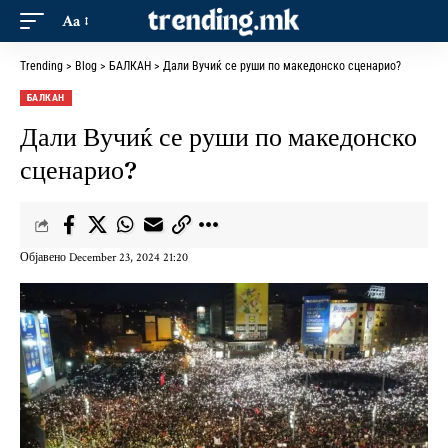
Aa
Trending
>
Blog
>
БАЛКАН
>
Дали Вучиќ се руши по македонско сценарио?
БАЛКАН
Дали Вучиќ се руши по македонско
сценарио?
Објавено December 23, 2024 21:20