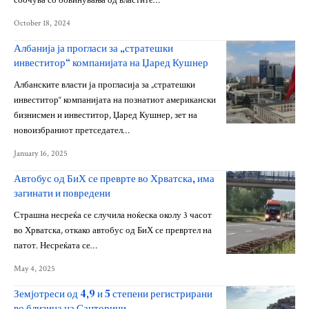
соочува со обвинувања од властите…
October 18, 2024
Албанија ја прогласи за „стратешки
инвеститор“ компанијата на Џаред Кушнер
Албанските власти ја прогласија за „стратешки
инвеститор“ компанијата на познатиот американски
бизнисмен и инвеститор, Џаред Кушнер, зет на
новоизбраниот претседател…
January 16, 2025
Автобус од БиХ се преврте во Хрватска, има
загинати и повредени
Страшна несреќа се случила ноќеска околу 3 часот
во Хрватска, откако автобус од БиХ се превртел на
патот. Несреќата се…
May 4, 2025
Земјотреси од 4,9 и 5 степени регистрирани
во близина на Санторини