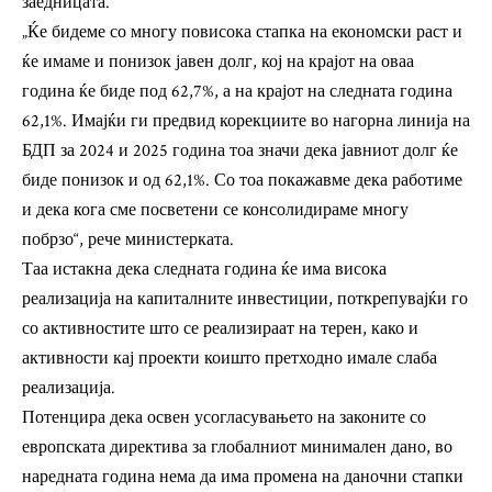
заедницата.
„Ќе бидеме со многу повисока стапка на економски раст и
ќе имаме и понизок јавен долг, кој на крајот на оваа
година ќе биде под 62,7%, а на крајот на следната година
62,1%. Имајќи ги предвид корекциите во нагорна линија на
БДП за 2024 и 2025 година тоа значи дека јавниот долг ќе
биде понизок и од 62,1%. Со тоа покажавме дека работиме
и дека кога сме посветени се консолидираме многу
побрзо“, рече министерката.
Таа истакна дека следната година ќе има висока
реализација на капиталните инвестиции, поткрепувајќи го
со активностите што се реализираат на терен, како и
активности кај проекти коишто претходно имале слаба
реализација.
Потенцира дека освен усогласувањето на законите со
европската директива за глобалниот минимален дано, во
наредната година нема да има промена на даночни стапки