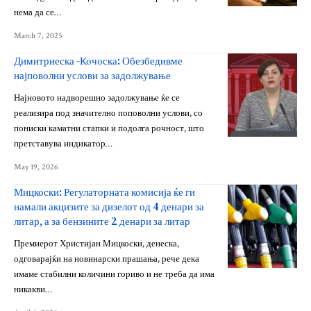
нема да се…
March 7, 2025
Димитриеска -Кочоска: Обезбедивме
најповолни услови за задолжување
Најновото надворешно задолжување ќе се
реализира под значително поповолни услови, со
пониски каматни стапки и подолга рочност, што
претставува индикатор…
May 19, 2026
Мицкоски: Регулаторната комисија ќе ги
намали акцизите за дизелот од 4 денари за
литар, а за бензините 2 денари за литар
Премиерот Христијан Мицкоски, денеска,
одговарајќи на новинарски прашања, рече дека
имаме стабилни количини гориво и не треба да има
никакви…