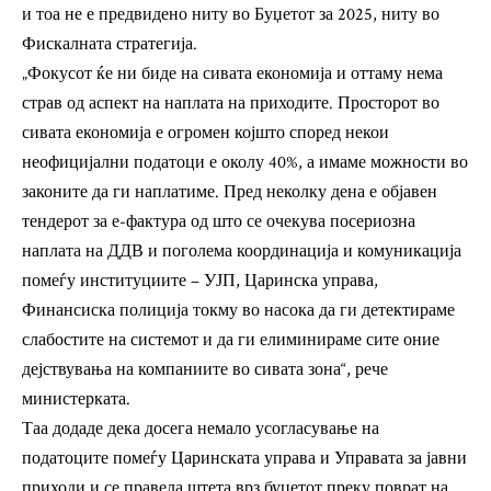
и тоа не е предвидено ниту во Буџетот за 2025, ниту во
Фискалната стратегија.
„Фокусот ќе ни биде на сивата економија и оттаму нема
страв од аспект на наплата на приходите. Просторот во
сивата економија е огромен којшто според некои
неофицијални податоци е околу 40%, а имаме можности во
законите да ги наплатиме. Пред неколку дена е објавен
тендерот за е-фактура од што се очекува посериозна
наплата на ДДВ и поголема координација и комуникација
помеѓу институциите – УЈП, Царинска управа,
Финансиска полиција токму во насока да ги детектираме
слабостите на системот и да ги елиминираме сите оние
дејствувања на компаниите во сивата зона“, рече
министерката.
Таа додаде дека досега немало усогласување на
податоците помеѓу Царинската управа и Управата за јавни
приходи и се правела штета врз буџетот преку поврат на