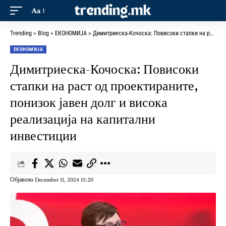
Aa
Trending
>
Blog
>
ЕКОНОМИЈА
>
Димитриеска-Кочоска: Повисоки стапки на раст од проектираните, понизок јавен долг и висока реализација на капитални инвестиции
ЕКОНОМИЈА
Димитриеска-Кочоска: Повисоки
стапки на раст од проектираните,
понизок јавен долг и висока
реализација на капитални
инвестиции
Објавено December 11, 2024 15:20