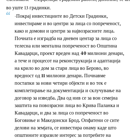
во уште 13 градинки.
-Покрај инвестициите во Детски Градинки,
инвестираме и во центри за лица со попреченост,
како и домови и центри за највозрасните лица.
Почната е изградба на дневен центар за лица со
телесна или ментална попреченост во Општина
Кавадарци, проект вреден над 40 милиони денари,
а тече и процесот на реконструкција и адаптација
на крило во дом за стари лица во Берово, во
вредност од 11 милиони денари. Почнавме
постапки за нови четири објекти и во тек е
комплетирање на документација и склучување на
договор за изведба. Два од нив се за вон семејна
заштита на повозрасни лица во Крива Паланка и
Кавадарци, и два за лица со попреченост во
Боговиње и Македонски Брод. Опфатени се сите
делови на земјата, се инвестира онаму каде што
општините изразиле интерес за потребите на