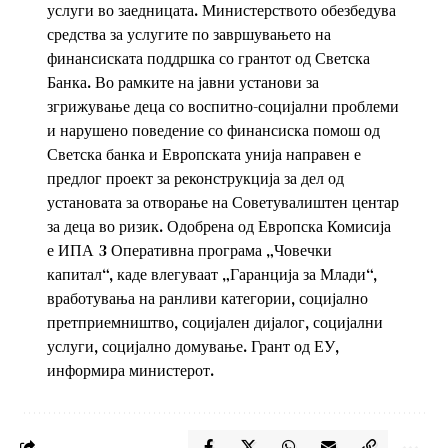
услуги во заедницата. Министерството обезбедува
средства за услугите по завршувањето на
финансиската поддршка со грантот од Светска
Банка. Во рамките на јавни установи за
згрижување деца со воспитно-социјални проблеми
и нарушено поведение со финансиска помош од
Светска банка и Европската унија направен е
предлог проект за реконструкција за дел од
установата за отворање на Советувалиштен центар
за деца во ризик. Одобрена од Европска Комисија
е ИПА 3 Оперативна програма „Човечки
капитал“, каде влегуваат „Гаранција за Млади“,
вработувања на ранливи категории, социјално
претприемништво, социјален дијалог, социјални
услуги, социјално домување. Грант од ЕУ,
информира министерот.