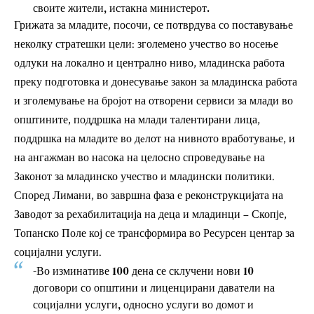
своите жители, истакна министерот.
Грижата за младите, посочи, се потврдува со поставување
неколку стратешки цели: зголемено учество во носење
одлуки на локално и централно ниво, младинска работа
преку подготовка и донесување закон за младинска работа
и зголемување на бројот на отворени сервиси за млади во
општините, поддршка на млади талентирани лица,
поддршка на младите во дeлот на нивното вработување, и
на ангажман во насока на целосно спроведување на
Законот за младинско учество и младински политики.
Според Лимани, во завршна фаза е реконструкцијата на
Заводот за рехабилитација на деца и младинци – Скопје,
Топанско Поле кој се трансформира во Ресурсен центар за
социјални услуги.
-Во изминативе 100 дена се склучени нови 10
договори со општини и лиценцирани даватели на
социјални услуги, односно услуги во домот и