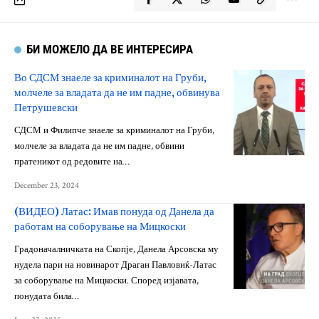
БИ МОЖЕЛО ДА ВЕ ИНТЕРЕСИРА
Во СДСМ знаеле за криминалот на Груби,
молчеле за владата да не им падне, обвинува
Петрушевски
СДСМ и Филипче знаеле за криминалот на Груби,
молчеле за владата да не им падне, обвини
пратеникот од редовите на…
December 23, 2024
(ВИДЕО) Латас: Имав понуда од Данела да
работам на соборување на Мицкоски
Градоначалничката на Скопје, Данела Арсовска му
нудела пари на новинарот Драган Павловиќ-Латас
за соборување на Мицкоски. Според изјавата,
понудата била…