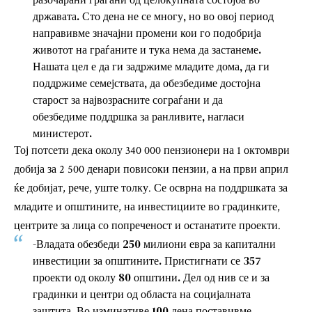
државата. Сто дена не се многу, но во овој период
направивме значајни промени кои го подобрија
животот на граѓаните и тука нема да застанеме.
Нашата цел е да ги задржиме младите дома, да ги
поддржиме семејствата, да обезбедиме достојна
старост за највозрасните сограѓани и да
обезбедиме поддршка за ранливите, нагласи
министерот.
Тој потсети дека околу 340 000 пензионери на 1 октомври
добија за 2 500 денари повисоки пензии, а на први април
ќе добијат, рече, уште толку. Се осврна на поддршката за
младите и општините, на инвестициите во градинките,
центрите за лица со попреченост и останатите проекти.
-Владата обезбеди 250 милиони евра за капитални
инвестиции за општините. Пристигнати се 357
проекти од околу 80 општини. Дел од нив се и за
градинки и центри од областа на социјалната
заштита. Во изминативе 100 дена поставивме