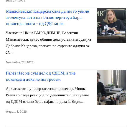
June 27, 2025
Манасиевски: Кацарска сака да им го укине
зголемувањето на пензионерите, а бара
повисока плата – од СДС молк
Членот на ЦК на ВМРО-ДПМНЕ, Валентин
Манасиевски, денес обвини дека уставната судијка
Добрила Кацарска, позната по судските одлуки за
27…
November 22, 2025
Ралев: Јас не сум дел од СДСМ, а тие
покажаа и дека не им требам
Архитектот и универзитетски професор, Мишко
Ралев со своја реакција по денешните обвинувања
од СДСМ откако беше најавено дека ќе биде…
August 1, 2025