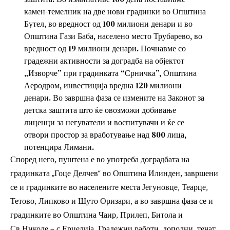
камен-темелник на две нови градинки во Општина
Бутел, во вредност од 100 милиони денари и во
Општина Гази Баба, населено место Трубарево, во
вредност од 19 милиони денари. Почнавме со
градежни активности за доградба на објектот
„Изворче” при градинката “Срничка”, Општина
Аеродром, инвестиција вредна 120 милиони
денари. Во завршна фаза се измените на Законот за
детска заштита што ќе овозможи добивање
лиценци за негуватели и воспитувачи и ќе се
отвори простор за вработување над 800 лица,
потенцира Лимани.
Според него, пуштена е во употреба доградбата на
градинката „Гоце Делчев“ во Општина Илинден, завршени
се и градинките во населените места Јегуновце, Теарце,
Тетово, Липково и Шуто Оризари, а во завршна фаза се и
градинките во Општина Чаир, Прилеп, Битола и
Св.Николе – с.Ерџелија. Градежни работи, дополни, течат