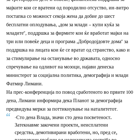
мајките кои се вратени од породилно отсуство, ин-витро
постапка со можност секоја жена да добие до шест
бесплатни оплодувања, „дом за млади – купи куќа за
младите“, поддршка за фирмите кои ќе вработат мајки на
три или повеќе деца и програма „Добродојдовте дома“ за
поддршка на лицата кои ќе се вратат од странство, како и
за стимулирање на останување во државата, односно
спречување на одливот на мозоци, најави денеска
министерот за социјална политика, демографија и млади
Фатмир Лимани.
На прес-конференција по повод сработеното во првите 100
дена, Лимани информира дека Планот за демографија
предвидува мерки за поттикнување на наталитетот.
-Сто дена Влада, значи сто дена посветеност.
Затекнавме закочени проекти, неисплатени
средства, демотивирани вработени, но, пред се,
разочарани граѓани од целокупната состојба во