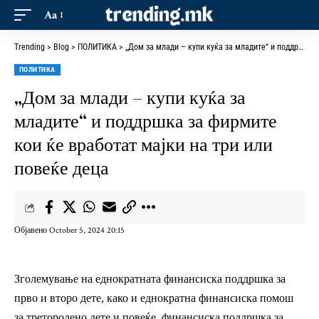
Aa
Trending
>
Blog
>
ПОЛИТИКА
>
„Дом за млади – купи куќа за младите“ и поддршка за фирмите кои ќе вработат мајки на три или повеќе деца
ПОЛИТИКА
„Дом за млади – купи куќа за
младите“ и поддршка за фирмите
кои ќе вработат мајки на три или
повеќе деца
Објавено October 5, 2024 20:15
Зголемување на еднократната финансиска поддршка за
прво и второ дете, како и еднократна финансиска помош
за третородено дете и повеќе, финансиска поддршка за