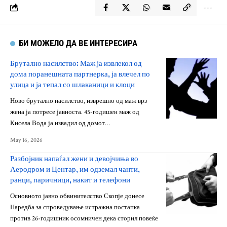
БИ МОЖЕЛО ДА ВЕ ИНТЕРЕСИРА
Брутално насилство: Маж ја извлекол од
дома поранешната партнерка, ја влечел по
улица и ја тепал со шлаканици и клоци
Ново брутално насилство, изврешно од маж врз
жена ја потресе јавноста. 45-годишен маж од
Кисела Вода ја извадил од домот…
May 16, 2026
Разбојник напаѓал жени и девојчиња во
Аеродром и Центар, им одземал чанти,
ранци, паричници, накит и телефони
Основното јавно обвинителство Скопје донесе
Наредба за спроведување истражна постапка
против 26-годишник осомничен дека сторил повеќе