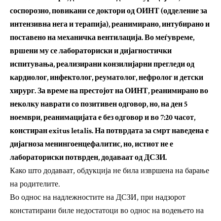
соспорозно, повикани се доктори од ОИНТ (одделение за
интензивна нега и терапија), реанимирано, интубирано и
поставено на механичка вентилација. Во меѓувреме,
вршени му се лабораториски и дијагностички
испитувања, реализирани конзилијарни прегледи од
кардиолог, инфектолог, реуматолог, нефролог и детски
хирург. За време на престојот на ОИНТ, реанимирано во
неколку наврати со позитивен одговор, но, на ден 5
ноември, реанимацијата е без одговор и во 7:20 часот,
констиран exitus letalis. На потврдата за смрт наведена е
дијагноза менингоенцефалитис, но, истиот не е
лабораториски потврден, додаваат од ДСЗИ.
Како што додаваат, обдукција не била извршена на барање
на родителите.
Во однос на надлежностите на ДСЗИ, при надзорот
констатирани биле недостатоци во однос на водењето на