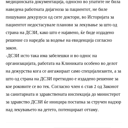
медицинската документација, односно во упатите не била
наведена работната дијагноза за пациентот, не биле
пишувани декурзуси од сите доктори, во Историјата за
пациентот недостасувале планови за лекување за што од
страна на ДСЗИ, како што е најавено, ќе биде издадено
решение со наредба за водење на евиденција согласно
закон.
-ДСЗИ исто така има забелешки и во однос на
организацијата, работата на Клиниката особено во делот
на дежурства кога се ангажираат само специјализанти, а за
што од страна на ДСЗИ претходно е издадено решение за
кое роковите се во тек. Согласно член 6 став 2 од Законот
за санитарната и здравствената инспекција до министерот
за здравство ДСЗИ ќе иницира постапка за стручен надзор
над лекувањето на детето, потенцираат оттаму.