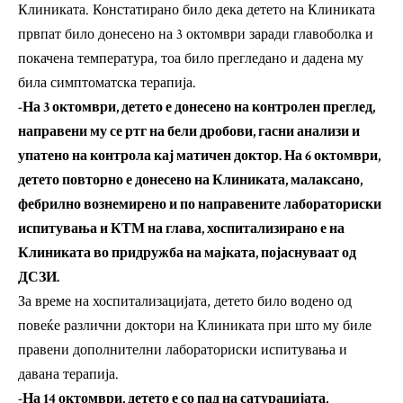
Клиниката. Констатирано било дека детето на Клиниката
првпат било донесено на 3 октомври заради главоболка и
покачена температура, тоа било прегледано и дадена му
била симптоматска терапија.
-На 3 октомври, детето е донесено на контролен преглед,
направени му се ртг на бели дробови, гасни анализи и
упатено на контрола кај матичен доктор. На 6 октомври,
детето повторно е донесено на Клиниката, малаксано,
фебрилно вознемирено и по направените лабораториски
испитувања и КТМ на глава, хоспитализирано е на
Клиниката во придружба на мајката, појаснуваат од
ДСЗИ.
За време на хоспитализацијата, детето било водено од
повеќе различни доктори на Клиниката при што му биле
правени дополнителни лабораториски испитувања и
давана терапија.
-На 14 октомври, детето е со пад на сатурацијата,