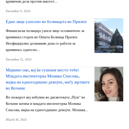
кривични дела против имотот…
December 9, 2024
Едно лице уапсено во болницата во Прилеп
Финансиска полиција уапси лице осомничено за
криминал сторен во Општа Болница Прилеп.
Неофицијално дознаваме дека се работи за
криминал, односно…
December 12, 2025
Мајкино око, кој ќе гушнам место тебе:
Младата инспекторка Моника Спасова,
мајка на едногодишно девојче, меѓу жртвите
во Кочани
Во пожарот кој избувна во дискотеката „Пулс“ во
Кочани загина и младата инспекторка Моника
Спасова, мајка на едногодишно девојче. Моника…
March 18, 2025