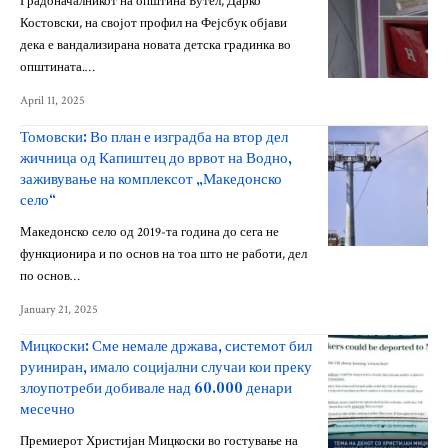
Градоначалникот на општина Бутел, Дарко
Костовски, на својот профил на Фејсбук објави
дека е вандализирана новата детска градинка во
општината.…
April 11, 2025
Томовски: Во план е изградба на втор дел
жичница од Капиштец до врвот на Водно,
заживување на комплексот „Македонско
село“
Македонско село од 2019-та година до сега не
функционира и по основ на тоа што не работи, дел
по основ…
January 21, 2025
Мицкоски: Сме немале држава, системот бил
руиниран, имало социјални случаи кои преку
злоупотреби добивале над 60.000 денари
месечно
Премиерот Христијан Мицкоски во гостување на