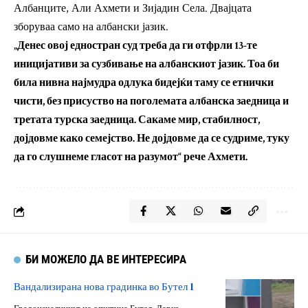
Албанците, Али Ахмети и Зијадин Села. Двајцата
зборуваа само на албански јазик.
„Денес овој едностран суд треба да ги отфрли 13-те
иницијативи за сузбивање на албанскиот јазик. Тоа би
била нивна најмудра одлука бидејќи таму се етнички
чисти, без присуство на поголемата албанска заедница и
третата турска заедница. Сакаме мир, стабилност,
дојдовме како семејство. Не дојдовме да се судриме, туку
да го слушнеме гласот на разумот“ рече Ахмети.
БИ МОЖЕЛО ДА ВЕ ИНТЕРЕСИРА
Вандализирана нова градинка во Бутел 1