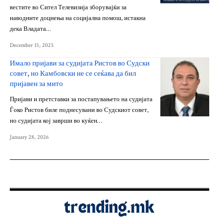
вестите во Сител Телевизија зборувајќи за
наводните доцнења на социјална помош, истакна
дека Владата…
December 15, 2025
Имало пријави за судијата Ристов во Судски
совет, но Камбовски не се сеќава да бил
пријавен за мито
Пријави и претставки за постапувањето на судијата
Ѓоко Ристов биле поднесувани во Судскиот совет,
но судијата кој заврши во куќен…
January 28, 2026