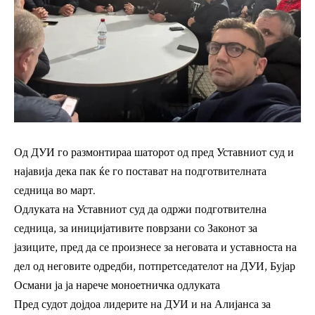
Од ДУИ го размонтираа шаторот од пред Уставниот суд и
најавија дека пак ќе го постават на подготвителната
седница во март.
Одлуката на Уставниот суд да одржи подготвителна
седница, за иницијативите поврзани со Законот за
јазиците, пред да се произнесе за неговата и уставноста на
дел од неговите одредби, потпретседателот на ДУИ, Бујар
Османи ја ја нарече моноетничка одлуката
Пред судот дојдоа лидерите на ДУИ и на Алијанса за