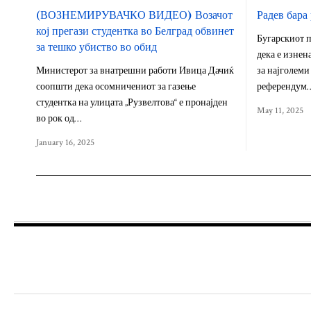
(ВОЗНЕМИРУВАЧКО ВИДЕО) Возачот
Радев бара
кој прегази студентка во Белград обвинет
Бугарскиот п
за тешко убиство во обид
дека е изнен
Министерот за внатрешни работи Ивица Дачиќ
за најголеми
соопшти дека осомничениот за газење
референдум
студентка на улицата „Рузвелтова“ е пронајден
May 11, 2025
во рок од…
January 16, 2025