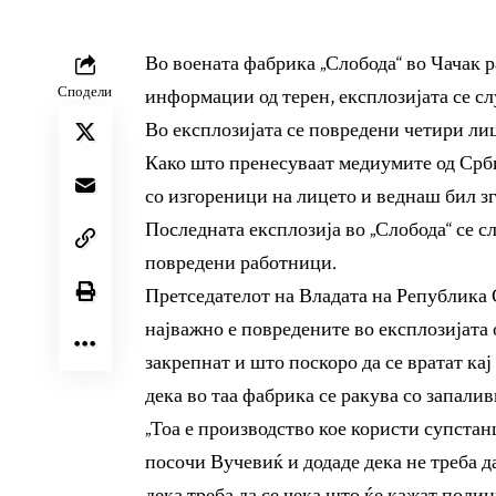
Во воената фабрика „Слобода“ во Чачак 
Сподели
информации од терен, експлозијата се сл
Во експлозијата се повредени четири лиц
Како што пренесуваат медиумите од Срби
со изгореници на лицето и веднаш бил зг
Последната експлозија во „Слобода“ се с
повредени работници.
Претседателот на Владата на Република 
најважно е повредените во експлозијата 
закрепнат и што поскоро да се вратат кај
дека во таа фабрика се ракува со запалив
„Тоа е производство кое користи супстан
посочи Вучевиќ и додаде дека не треба д
дека треба да се чека што ќе кажат полиц