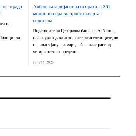
 на зграда
Албанската дијаспора испратила 251
б
милиони евра во првиот квартал
годинава
дел на
н
Податоците на Централна банка на Албанија,
 Полицијата
покажуваат дека дознаките на иселениците, во
периодот јануари-март, забележале раст од
четири отсто споредено…
June 13, 2025