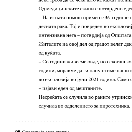
Од медицинските екипи е потврдено еден
– На итната помош примен е 36-годишен 
десната рака. Тој е повреден во експлози
интензивна нега – потврдија од Општата
Жителите на овој дел од градот велат дек
од куќата.
– Со години живееме овде, но секогаш к
години, моравме да ги напуштиме нашите
во експлозија во јуни 2021 година. Само 
– изјави еден од мештаните.
Несреќата се случила во раните утрински
случила во одделението за пиротехника.
Сподели ја оваа статија