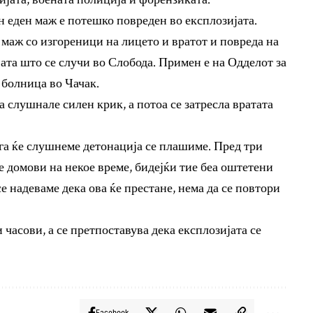
 еден маж е потешко повреден во експлозијата.
маж со изгореници на лицето и вратот и повреда на
јата што се случи во Слобода. Примен е на Одделот за
 болница во Чачак.
а слушнале силен крик, а потоа се затресла вратата
ога ќе слушнеме детонација се плашиме. Пред три
 домови на некое време, бидејќи тие беа оштетени
се надеваме дека ова ќе престане, нема да се повтори
 часови, а се претпоставува дека експлозијата се