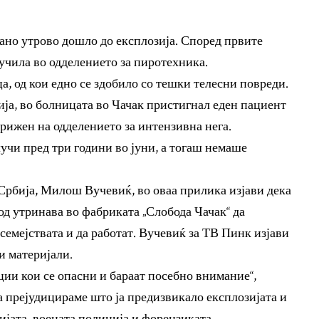
рано утрово дошло до експлозија. Според првите
учила во одделението за пиротехника.
а, од кои едно се здобило со тешки телесни повреди.
ја, во болницата во Чачак пристигнал еден пациент
рижен на одделението за интензивна нега.
лучи пред три години во јуни, а тогаш немаше
Србија, Милош Вучевиќ, во оваа прилика изјави дека
од утринава во фабриката „Слобода Чачак“ да
 семејствата и да работат. Вучевиќ за ТВ Пинк изјави
и материјали.
ции кои се опасни и бараат посебно внимание“,
а прејудицираме што ја предизвикало експлозијата и
ијата, воената полиција и форензиката.