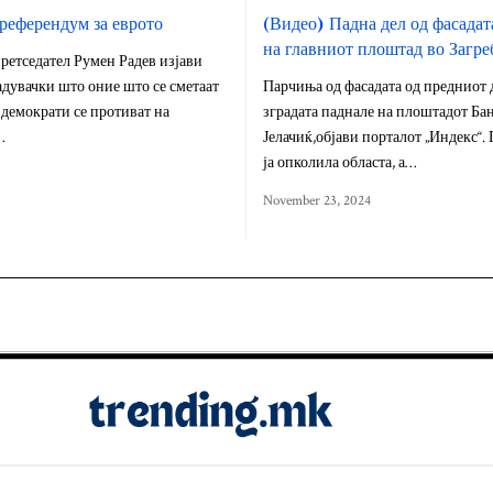
 референдум за еврото
(Видео) Падна дел од фасадата
на главниот плоштад во Загре
ретседател Румен Радев изјави
адувачки што оние што се сметаат
Парчиња од фасадата од предниот 
 демократи се противат на
зградата паднале на плоштадот Ба
…
Јелачиќ,објави порталот „Индекс“.
ја опколила областа, а…
November 23, 2024