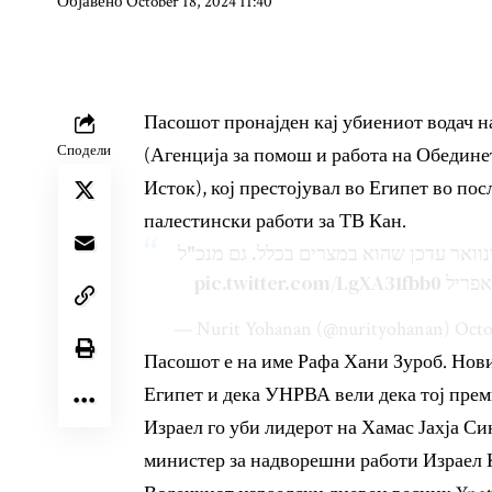
Објавено October 18, 2024 11:40
Пасошот пронајден кај убиениот водач 
Сподели
(Агенција за помош и работа на Обедине
Исток), кој престојувал во Египет во пос
палестински работи за ТВ Кан.
נוואר עדכן שהוא במצרים בכלל. גם מנכ"ל
pic.twitter.com/LgXA31fbb0
אפריל
— Nurit Yohanan (@nurityohanan)
Octo
Пасошот е на име Рафа Хани Зуроб. Нови
Египет и дека УНРВА вели дека тој прем
Израел го уби лидерот на Хамас Јахја Си
министер за надворешни работи Израел Ка