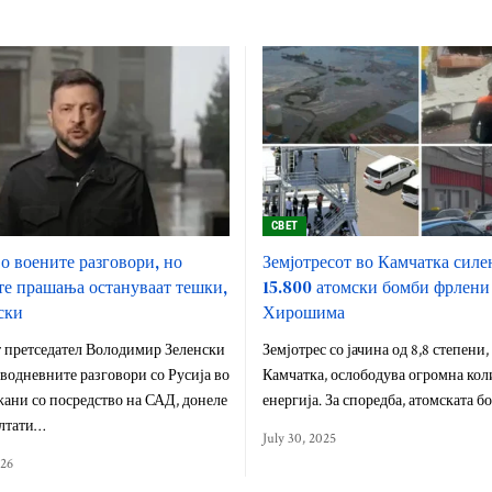
СВЕТ
о воените разговори, но
Земјотресот во Камчатка силе
е прашања остануваат тешки,
15.800 атомски бомби фрлени
ски
Хирошима
 претседател Володимир Зеленски
Земјотрес со јачина од 8,8 степени,
дводневните разговори со Русија во
Камчатка, ослободува огромна кол
ани со посредство на САД, донеле
енергија. За споредба, атомската 
лтати…
July 30, 2025
026