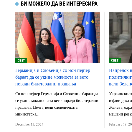
БИ МОЖЕЛО ДА ВЕ ИНТЕРЕСИРА
СВЕТ
СВЕТ
Германија и Словенија со нон пејпер
Напредок в
бараат да се укине можноста за вето
политичкит
поради билатерални прашања
вели Зелен
Со нон пејпер Германија и Словенија бараат да
Украинскиот
се укине можноста за вето поради билатерални
изјави дека 
прашања. Целта, вели словенечката
Женева, одрж
министерка…
мешани резу
December 15, 2024
February 18, 2