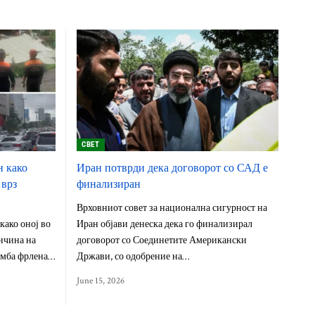
СВЕТ
н како
Иран потврди дека договорот со САД е
 врз
финализиран
Врховниот совет за национална сигурност на
 како оној во
Иран објави денеска дека го финализирал
ичина на
договорот со Соединетите Американски
бомба фрлена…
Држави, со одобрение на…
June 15, 2026