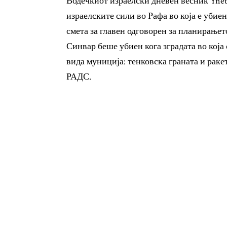
Водечкиот израелски дневен весник Ynet
израелските сили во Рафа во која е убие
смета за главен одговорен за планирањет
Синвар беше убиен кога зградата во која
вида муниција: тенковска граната и раке
РАДС.