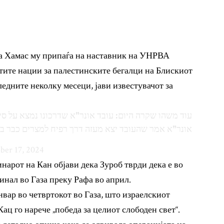
на Хамас му припаѓа на наставник на УНРВА
тите нации за палестинските бегалци на Блискиот
ледните неколку месеци, јави известувачот за
עוד משהו שקרה היום: עובד אונר"א שדרכונו נמצא על סי
אונר"א אמר שהעובד יצא מעזה דרך רפיח למצרים כבר ב
ber 17, 2024
нарот на Кан објави дека Зуроб тврди дека е во
инал во Газа преку Рафа во април.
нвар во четвртокот во Газа, што израелскиот
ц го нарече „победа за целиот слободен свет“.