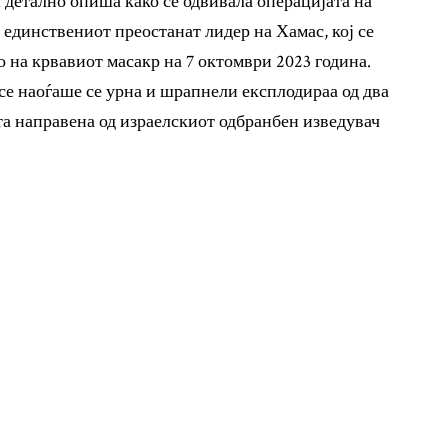
 детално опиша како се одвивала операцијата на
н единствениот преостанат лидер на Хамас, кој се
о на крвавиот масакр на 7 октомври 2023 година.
 се наоѓаше се урна и шрапнели експлодираа од два
та направена од израелскиот одбранбен изведувач