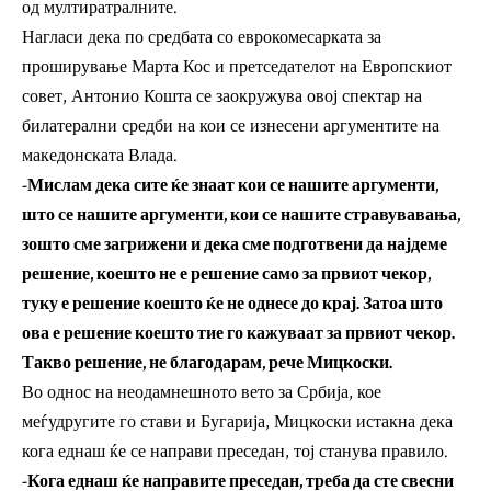
од мултиратралните.
Нагласи дека по средбата со еврокомесарката за
проширување Марта Кос и претседателот на Европскиот
совет, Антонио Кошта се заокружува овој спектар на
билатерални средби на кои се изнесени аргументите на
македонската Влада.
-Мислам дека сите ќе знаат кои се нашите аргументи,
што се нашите аргументи, кои се нашите стравувавања,
зошто сме загрижени и дека сме подготвени да најдеме
решение, коешто не е решение само за првиот чекор,
туку е решение коешто ќе не однесе до крај. Затоа што
ова е решение коешто тие го кажуваат за првиот чекор.
Такво решение, не благодарам, рече Мицкоски.
Во однос на неодамнешното вето за Србија, кое
меѓудругите го стави и Бугарија, Мицкоски истакна дека
кога еднаш ќе се направи преседан, тој станува правило.
-Кога еднаш ќе направите преседан, треба да сте свесни