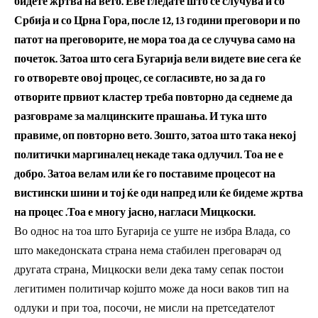
бидете жртва на вето. Еве гледате што се случува и со
Србија и со Црна Гора, после 12, 13 години преговори и по
патот на преговорите, не мора тоа да се случува само на
почеток. Затоа што сега Бугарија вели видете вие сега ќе
го отворeвте овој процес, се согласивте, но за да го
отворите првиот кластер треба повторно да седнеме да
разговраме за малцинските прашања. И тука што
правиме, оп повторно вето. Зошто, затоа што така некој
политички маргиналец некаде така одлучил. Тоа не е
добро. Затоа велам или ќе го поставиме процесот на
вистински шини и тој ќе оди напред или ќе бидеме жртва
на процес .Тоа е многу јасно, нагласи Мицкоски.
Во однос на тоа што Бугарија се уште не избра Влада, со
што македонската страна нема стабилен преговарач од
другата страна, Мицкоски вели дека таму сепак постои
легитимен политичар којшто може да носи ваков тип на
одлуки и при тоа, посочи, не мисли на претседателот