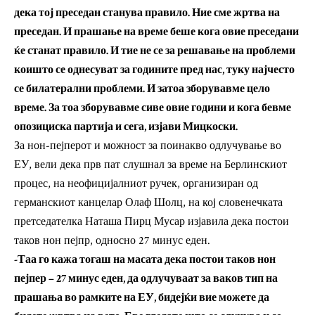
дека тој преседан станува правило. Ние сме жртва на
преседан. И прашање на време беше кога овие преседани
ќе станат правило. И тие не се за решавање на проблеми
коишто се однесуват за годините пред нас, туку најчесто
се билатерални проблеми. И затоа зборувавме цело
време. За тоа зборувавме сиве овие години и кога бевме
опозициска партија и сега, изјави Мицкоски.
За нон-пејперот и можност за поинакво одлучување во
ЕУ, вели дека прв пат слушнал за време на Берлинскиот
процес, на неофицијалниот ручек, организиран од
германскиот канцелар Олаф Шолц, на кој словенечката
претседателка Наташа Пирц Мусар изјавила дека постои
таков нон пејпр, односно 27 минус еден.
-Таа го кажа тогаш на масата дека постои таков нон
пејпер – 27 минус еден, да одлучуваат за ваков тип на
прашања во рамките на ЕУ, бидејќи вие можете да