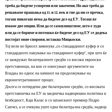
треба да бидеме успорени или закочени. Но ако треба да
решаваме прашања од 11. и 12. век и тие да ни се пречка,
тогаш никогаш нема да бидеме дел од ЕУ. Тогаш ќе
имаме две опции. Или да се самоуништиме, што е лудо
или да се бориме и потешко ќе бидеме дел од ЕУ се додека
постојат овие спорови, истакна Мицкоски.
Тој вели во Брисел заминува „со стандардниот куфер и со
стандардното пакување на стандарниот куфер“, при што ќе
се заокружат билатералните средби со високи европски
претставници, на кои се изнесуваат аргументите на
Владаta во однос на начинот на продолжување на
евроинтегративниот процес.
Досега се потврдени две билатерални средби, со високата
претставничка на ЕУ за заедничка надворешна политика и
безбедност, Каја Калас и со шпанскиот премиер Педро
Санчез, а се очекува уште една билатерaлна средба, надвор