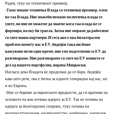
Радев, туку на техничкиот премиер.
-Таму имаме техничка Влада со технички премиер, член
во таа Влада. Ние можеби немаме политичка влада се
уште, но ние не можеме да знаеме кога таа влада ќе се
формира, колку би траела. Затоа ние мораме да работиме
со сите наши партнери. И сега ако е ова билатерален
проблем помеѓу нас и ЕУ, бидејќи така ни беше
кажувано нели едно време, ние сме подготвени со ЕУ да
разговараме. Ние разговараме со сите во ЕУ коишто се
дел од нашето портфолио, порача Мицкоски.
Нагласи дека Владата ќе продолжи да се бори, бидејќи
како што рече, ова е битка за идните генерации кај нас, но
и во Европа.
-Ние се бориме за европските вредности, да ги вратиме на
основите на кои почива идејата за ЕУ. Таа не почива на
идејата за билетерални спорови, туку почива на
мултикултурализам, космполитство, разбирање, напредок,