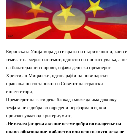
Европската Унија мора да се врати на старите шини, кои се
темелат на мерит системот, односно на постигнувања, а не
на билатерални спорови, изјави денеска премиерот
Христијан Мицкоски, одговарајќи на новинарски
прашања по состанокот со Советот на странски
инвеститори.
Премиерот нагласи дека блокада може да има доколку
земјата не е добра во одредени перформанси, кои
произлегуваат од критериумите.
-Не велам јас дека ако ние не сме добри во владеење на
право, образование, рибарство или нешто друго, дека не