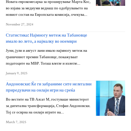
Новата еврокомесарка за проширување Марта Кос,
во изјава за медиуми веднаш по одобрувањето на
новиот состав на Европската комисија, очекува…
November 27, 2024
Статистика: Најмногу метеж на Табановце
имало во лето, а најмалку во ноември
Јуни, јули и август лани имало најмногу метеж на
граничниот премин Табановце, покажуваат
податоците на МВР. Тогаш влегле и излегле…
January 9, 2025
Андоновски: Ќе ги забраниме сите нелегални
приредувачи на онлајн игри на среќа
Во вестите на ТВ Алсат М, гостуваше министерот
за дигитална трансформација, Стефан Андоновски.
Тој се осврна на онлајн игрите на…
March 7, 2025