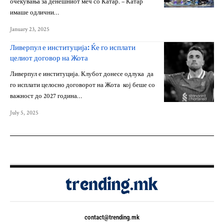
очекувања за денешниот меч со Катар. – Катар
имаше одлични…
January 23, 2025
Ливерпул е институција: Ќе го исплати
целиот договор на Жота
Ливерпул е институција. Клубот донесе одлука да
го исплати целосно договорот на Жота кој беше со
важност до 2027 година…
July 5, 2025
contact@trending.mk