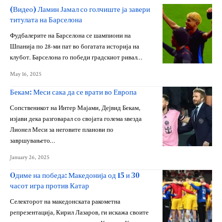
(Видео) Ламин Јамал со голчиште ја завери
титулата на Барселона
Фудбалерите на Барселона се шампиони на
Шпанија по 28-ми пат во богатата историја на
клубот. Барселона го победи градскиот ривал…
May 16, 2025
Бекам: Меси сака да се врати во Европа
Сопственикот на Интер Мајами, Дејвид Бекам,
изјави дека разговарал со својата голема ѕвезда
Лионел Меси за неговите планови по
завршувањето…
January 26, 2025
Oдиме на победа: Македонија од 15 и 30
часот игра против Катар
Селекторот на македонската ракометна
репрезентација, Кирил Лазаров, ги искажа своите