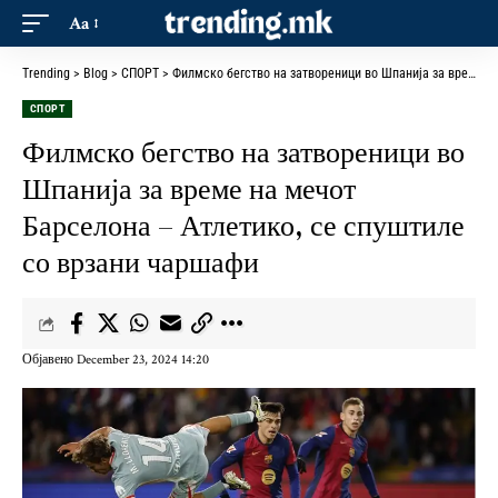
Aa
Trending
>
Blog
>
СПОРТ
>
Филмско бегство на затвореници во Шпанија за време на мечот Барселона – Атлетико, се спуштиле со врзани чаршафи
СПОРТ
Филмско бегство на затвореници во
Шпанија за време на мечот
Барселона – Атлетико, се спуштиле
со врзани чаршафи
Објавено December 23, 2024 14:20