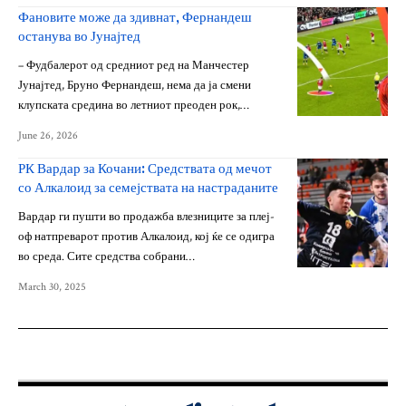
Фановите може да здивнат, Фернандеш
останува во Јунајтед
– Фудбалерот од средниот ред на Манчестер
Јунајтед, Бруно Фернандеш, нема да ја смени
клупската средина во летниот преоден рок,…
June 26, 2026
РК Вардар за Кочани: Средствата од мечот
со Алкалоид за семејствата на настраданите
Вардар ги пушти во продажба влезниците за плеј-
оф натпреварот против Алкалоид, кој ќе се одигра
во среда. Сите средства собрани…
March 30, 2025