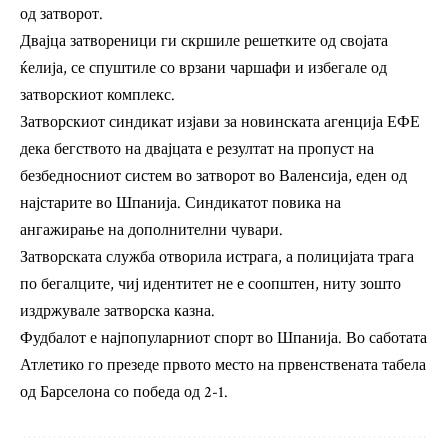
од затворот.
Двајца затвореници ги скршиле решетките од својата
ќелија, се спуштиле со врзани чаршафи и избегале од
затворскиот комплекс.
Затворскиот синдикат изјави за новинската агенција ЕФЕ
дека бегството на двајцата е резултат на пропуст на
безбедносниот систем во затворот во Валенсија, еден од
најстарите во Шпанија. Синдикатот повика на
ангажирање на дополнителни чувари.
Затворската служба отворила истрага, а полицијата трага
по бегалците, чиј идентитет не е соопштен, ниту зошто
издржувале затворска казна.
Фудбалот е најпопуларниот спорт во Шпанија. Во саботата
Атлетико го презеде првото место на првенствената табела
од Барселона со победа од 2-1.