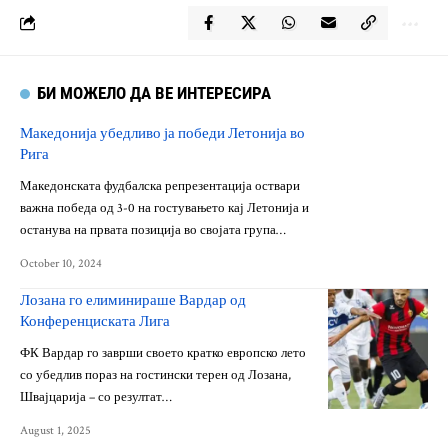
БИ МОЖЕЛО ДА ВЕ ИНТЕРЕСИРА
Македонија убедливо ја победи Летонија во
Рига
Македонската фудбалска репрезентација оствари
важна победа од 3-0 на гостувањето кај Летонија и
останува на првата позиција во својата група…
October 10, 2024
Лозана го елиминираше Вардар од
Конференциската Лига
ФК Вардар го заврши своето кратко европско лето
со убедлив пораз на гостински терен од Лозана,
Швајцарија – со резултат…
August 1, 2025