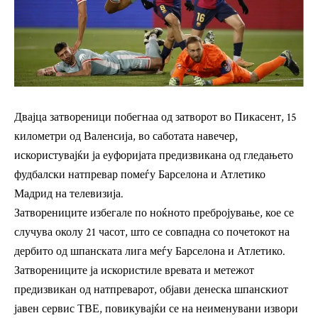
Двајца затвореници побегнаа од затворот во Пикасент, 15
километри од Валенсија, во саботата навечер,
искористувајќи ја еуфоријата предизвикана од гледањето
фудбалски натпревар помеѓу Барселона и Атлетико
Мадрид на телевизија.
Затворениците избегале по ноќното пребројување, кое се
случува околу 21 часот, што се совпадна со почетокот на
дербито од шпанската лига меѓу Барселона и Атлетико.
Затворениците ја искористиле вревата и метежот
предизвикан од натпреварот, објави денеска шпанскиот
јавен сервис ТВЕ, повикувајќи се на неименувани извори