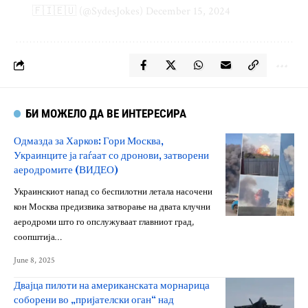
🇫🇮🇪🇺 (@SydesJokes)
December 15, 2024
БИ МОЖЕЛО ДА ВЕ ИНТЕРЕСИРА
Одмазда за Харков: Гори Москва,
Украинците ја гаѓаат со дронови, затворени
аеродромите (ВИДЕО)
Украинскиот напад со беспилотни летала насочени
кон Москва предизвика затворање на двата клучни
аеродроми што го опслужуваат главниот град,
соопштија…
June 8, 2025
Двајца пилоти на американската морнарица
соборени во „пријателски оган“ над