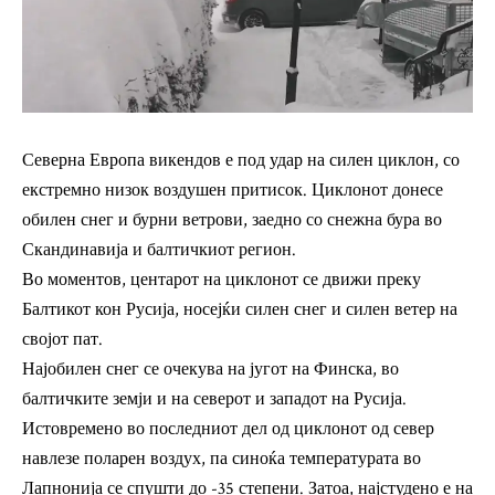
Северна Европа викендов е под удар на силен циклон, со
екстремно низок воздушен притисок. Циклонот донесе
обилен снег и бурни ветрови, заедно со снежна бура во
Скандинавија и балтичкиот регион.
Во моментов, центарот на циклонот се движи преку
Балтикот кон Русија, носејќи силен снег и силен ветер на
својот пат.
Најобилен снег се очекува на југот на Финска, во
балтичките земји и на северот и западот на Русија.
Истовремено во последниот дел од циклонот од север
навлезе поларен воздух, па синоќа температурата во
Лапнонија се спушти до -35 степени. Затоа, најстудено е на