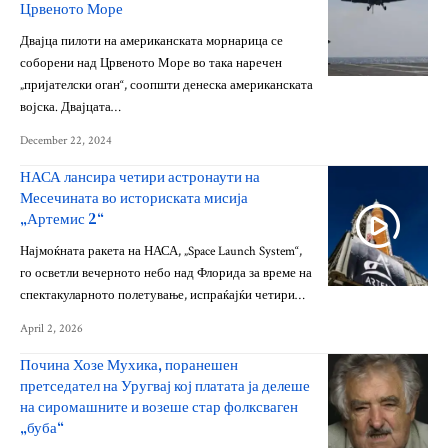
Црвеното Море
Двајца пилоти на американската морнарица се
соборени над Црвеното Море во така наречен
„пријателски оган“, соопшти денеска американската
војска. Двајцата…
December 22, 2024
НАСА лансира четири астронаути на
Месечината во историската мисија
„Артемис 2“
Најмоќната ракета на НАСА, „Space Launch System“,
го осветли вечерното небо над Флорида за време на
спектакуларното полетување, испраќајќи четири…
April 2, 2026
Почина Хозе Мухика, поранешен
претседател на Уругвај кој платата ја делеше
на сиромашните и возеше стар фолксваген
„буба“