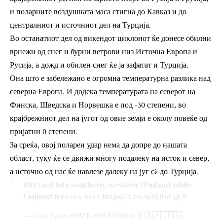
и поларните воздушната маса стигна до Кавказ и до
централниот и источниот дел на Турција.
Во останатиот дел од викендот циклонот ќе донесе обилни
врнежи од снег и бурни ветрови низ Источна Европа и
Русија, а дожд и обилен снег ќе ја зафатат и Турција.
Она што е забележано е огромна температурна разлика над
северна Европа. И додека температурата на северот на
Финска, Шведска и Норвешка е под -30 степени, во
крајбрежниот дел на југот од овие земји е околу повеќе од
пријатни 0 степени.
За среќа, овој поларен удар нема да допре до нашата
област, туку ќе се движи многу подалеку на исток и север,
а источно од нас ќе навлезе далеку на југ сè до Турција.
Blizzard hits southern, western
#Finland
while
Lapland freezes over
https://t.co/u261IsCgC9
— Lord Sydes #FBPE #NAFOFellas 🇬🇧🇩🇪🇸🇬