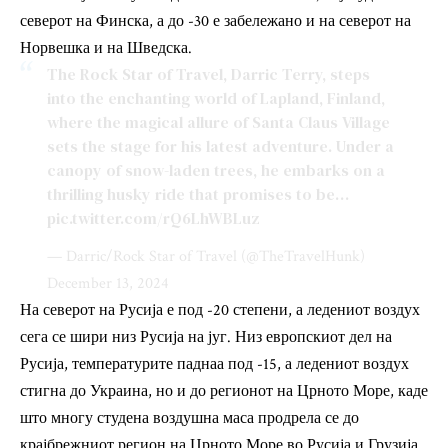
северот на Финска, а до -30 е забележано и на северот на
Норвешка и на Шведска.
The Rock Star of Travel, Darric Terry, steps
into the enchanting world of Lapland, Finland,
where the magical allure of Santa Claus Village
sets the stage for his latest adventure. Under a
canopy of snow-laden trees, he embarks on a
thrilling husky ride that promises to be…
pic.twitter.com/rQ6LhWBLuz
— Darric/Rock Star of Travel (@TheTravelHunk)
December 13, 2024
На северот на Русија е под -20 степени, а ледениот воздух
сега се шири низ Русија на југ. Низ европскиот дел на
Русија, температурите паднаа под -15, а ледениот воздух
стигна до Украина, но и до регионот на Црното Море, каде
што многу студена воздушна маса продрела се до
крајбрежниот регион на Црното Море во Русија и Грузија,