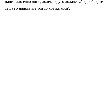
напишало едно лице, додека друго додаде: „Ајде, обидете
се да го направите тоа со кратка коса“.