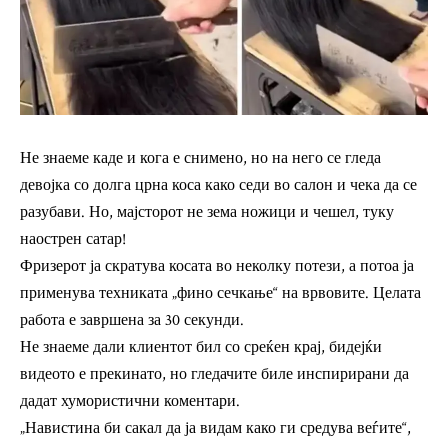
Не знаеме каде и кога е снимено, но на него се гледа
девојка со долга црна коса како седи во салон и чека да се
разубави. Но, мајсторот не зема ножици и чешел, туку
наострен сатар!
Фризерот ја скратува косата во неколку потези, а потоа ја
применува техниката „фино сечкање“ на врвовите. Целата
работа е завршена за 30 секунди.
Не знаеме дали клиентот бил со среќен крај, бидејќи
видеото е прекинато, но гледачите биле инспирирани да
дадат хумористични коментари.
„Навистина би сакал да ја видам како ги средува веѓите“,