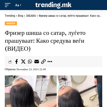
Aa
Trending
>
Blog
>
ЗАБАВА
>
Фризер шиша со сатар, луѓето прашуваат: Како средува веѓи (ВИДЕО)
ЗАБАВА
Фризер шиша со сатар, луѓето
прашуваат: Како средува веѓи
(ВИДЕО)
Објавено November 23, 2024 22:40