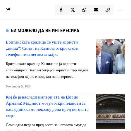
БИ МОЖЕЛО ДА ВЕ ИНТЕРЕСИРА
Британската кралица се уште користи
„цигла“: Синот на Камила откри каков
телефон има неговата мајка
Британската кралица Камила не ја користи
апликацијата ВатсАп бидејќи користи стар модел
на телефон кој не е поврзан на интернет,…
November 5, 2024
Кој ќе ја наследи империјата на Џорџо
Армани: Модниот могул откри планови за
наследник само неколку дена пред неговата
смрт
Само една недела пред веста за неговата смрт да