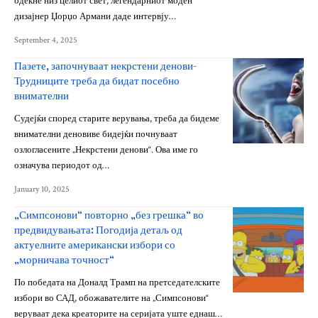
одекне низ целиот свет, легендарниот моден
дизајнер Џорџо Армани даде интервју…
September 4, 2025
Пазете, започнуваат некрстени денови-
Трудниците треба да бидат посебно
внимателни
Судејќи според старите верувања, треба да бидеме
внимателни деновиве бидејќи почнуваат
озлогласените „Некрстени денови“. Ова име го
означува периодот од…
January 10, 2025
„Симпсонови“ повторно „без грешка“ во
предвидувањата: Погодија детаљ од
актуелните американски избори со
„морничава точност“
По победата на Доналд Трамп на претседателските
избори во САД, обожавателите на „Симпсонови“
веруваат дека креаторите на серијата уште еднаш…