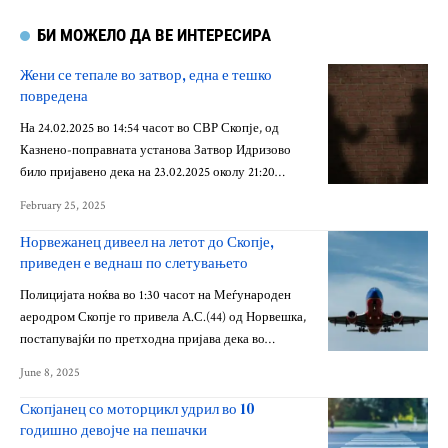
БИ МОЖЕЛО ДА ВЕ ИНТЕРЕСИРА
Жени се тепале во затвор, една е тешко
повредена
На 24.02.2025 во 14:54 часот во СВР Скопје, од
Казнено-поправната установа Затвор Идризово
било пријавено дека на 23.02.2025 околу 21:20…
February 25, 2025
Норвежанец дивеел на летот до Скопје,
приведен е веднаш по слетувањето
Полицијата ноќва во 1:30 часот на Меѓународен
аеродром Скопје го привела А.С.(44) од Норвешка,
постапувајќи по претходна пријава дека во…
June 8, 2025
Скопјанец со моторцикл удрил во 10
годишно девојче на пешачки