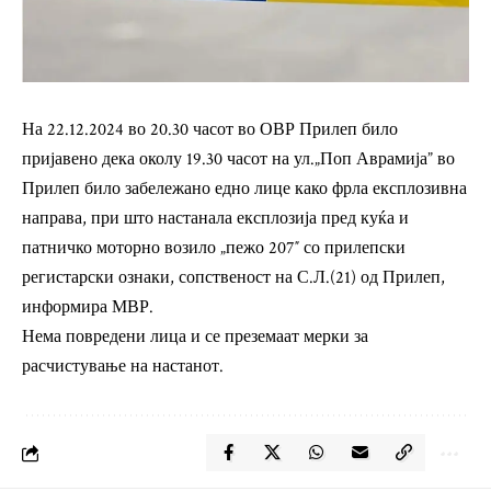
На 22.12.2024 во 20.30 часот во ОВР Прилеп било
пријавено дека околу 19.30 часот на ул.„Поп Аврамија” во
Прилеп било забележано едно лице како фрла експлозивна
направа, при што настанала експлозија пред куќа и
патничко моторно возило „пежо 207″ со прилепски
регистарски ознаки, сопственост на С.Л.(21) од Прилеп,
информира МВР.
Нема повредени лица и се преземаат мерки за
расчистување на настанот.