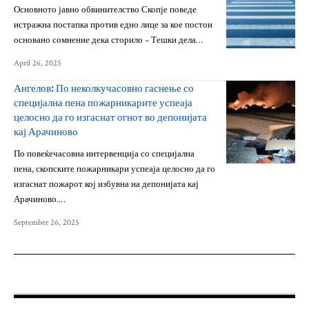
Основното јавно обвинителство Скопје поведе
истражна постапка против едно лице за кое постои
основано сомнение дека сторило – Тешки дела…
April 26, 2025
Ангелов: По неколкучасовно гаснење со
специјална пена пожарникарите успеаја
целосно да го изгаснат огнот во депонијата
кај Арачиново
По повеќечасовна интервенција со специјална
пена, скопските пожарникари успеаја целосно да го
изгаснат пожарот кој избувна на депонијата кај
Арачиново.…
September 26, 2025