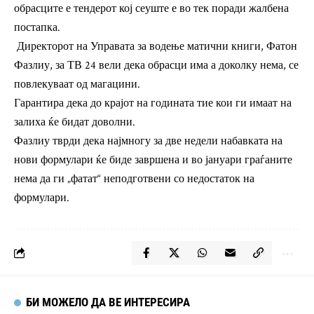
обрасците е тендерот кој сеуште е во тек поради жалбена
постапка.
Директорот на Управата за водење матични книги, Фатон
Фазлиу, за ТВ 24 вели дека обрасци има а доколку нема, се
повлекуваат од магацини.
Гарантира дека до крајот на годината тие кои ги имаат на
залиха ќе бидат доволни.
Фазлиу тврди дека најмногу за две недели набавката на
нови формулари ќе биде завршена и во јануари граѓаните
нема да ги „фатат“ неподготвени со недостаток на
формулари.
БИ МОЖЕЛО ДА ВЕ ИНТЕРЕСИРА