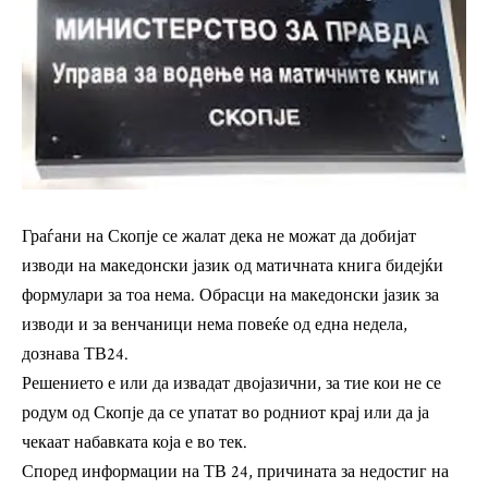
Граѓани на Скопје се жалат дека не можат да добијат
изводи на македонски јазик од матичната книга бидејќи
формулари за тоа нема. Обрасци на македонски јазик за
изводи и за венчаници нема повеќе од една недела,
дознава
ТВ24.
Решението е или да извадат двојазични, за тие кои не се
родум од Скопје да се упатат во родниот крај или да ја
чекаат набавката која е во тек.
Според информации на ТВ 24, причината за недостиг на