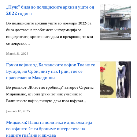
„Пулс“ била во полициските архиви уште од
2022 година
Во полициските архиви уште во ноември 2022-ра
била доставена проблемска информација за
инцидентите, кривичните дела и прекршоците кои
се поврзани…
March 31, 2025
Грчки војник од Балканските војни: Тие не се
Бугари, ни Срби, ниту пак Грци, тие се
православни Македонци
Во романот „Живот во гробница“ авторот Стратис
Миривилис, кој бил грчки војник учесник во
Балканските војни, пишува дека кога војувал…
January 12, 2025
Мицкоски: Нашата политика е дипломатија
во којашто ќе ги браниме интересите на
нашите граѓани и држава