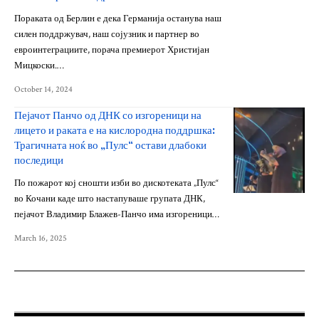
Пораката од Берлин е дека Германија останува наш
силен поддржувач, наш сојузник и партнер во
евроинтеграциите, порача премиерот Христијан
Мицкоски.…
October 14, 2024
Пејачот Панчо од ДНК со изгореници на
лицето и раката е на кислородна поддршка:
Трагичната ноќ во „Пулс“ остави длабоки
последици
По пожарот кој сношти изби во дискотеката „Пулс“
во Кочани каде што настапуваше групата ДНК,
пејачот Владимир Блажев-Панчо има изгореници…
March 16, 2025