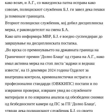
како возач, и А.Г., со македонска патна исправа како
совозач, полицискиот службеник Б.Ј. ги завел дека пешки
ја поминале границата.
Вториот полициски службеник, кој добил дисциплинска
мерка, е раководителот на смена Б.А.
Како што информира МВР, Б.Ј. е воедно суспендиран до
завршување на дисциплинската постапка.
„Во врска со преминувањето на државната граница на
Граничниот премин ‘Долно Блаце’ од страна на А.Г., иако
имал активна мерка на стоп листа ‘задржи и веднаш
извести’, на 15 декември 2024 година Одделот за
внатрешна контрола, криминалистички истраги и
професионални стандарди (ОВККИПС) постапи и по
извршени проверки, извршен увид во службените
материјали и по извршена анализа од обезбедени снимки
од безбедносните камери од ПС за ГП ‘Долно Блаце’,
утврди дека полицискиот службеник Б.Ј. со своето