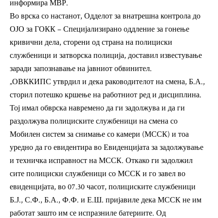
информира МВР.
Во врска со настанот, Одделот за внатрешна контрола до
ОЈО за ГОКК – Специјализирано оддление за гонење
кривични дела, сторени од страна на полициски
службеници и затворска полиција, доставил известување
заради запознавање на јавниот обвинител.
„ОВККИПС утврдил и дека раководителот на смена, Б.А.,
сторил потешко кршење на работниот ред и дисциплина.
Тој имал обврска навремено да ги задолжува и да ги
раздолжува полициските службеници на смена со
Мобилен систем за снимање со камери (МССК) и тоа
уредно да го евидентира во Евиденцијата за задолжување
и техничка исправност на МССК. Откако ги задолжил
сите полициски службеници со МССК и го завел во
евиденцијата, во 07.30 часот, полициските службеници
Б.Ј., С.Ф., Б.А., Ф.Ф. и Е.Ш. пријавиле дека МССК не им
работат зашто им се испразниле батериите. Од