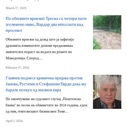
March 17, 2025
По обилните врнежи: Треска со четири пати
зголемено ниво, Вардар два ипол пати над
просекот
Обилните врнежи од дожд што ја зафатија
државата изминатите денови предизвикаа
значителен пораст на водата во реките во
Македонија. Според…
February 17, 2026
Главчев поднесе кривична пријава против
Јанева, Рустеми и Стефанова:Тврди дека му
барале поткуп од милион евра
По окончување на судскиот случај „Поштенска
банка“ во полза на обвинетите во 2024 година, еден
од нив, гевгелискиот бизнисмен Томе…
April 1, 2026