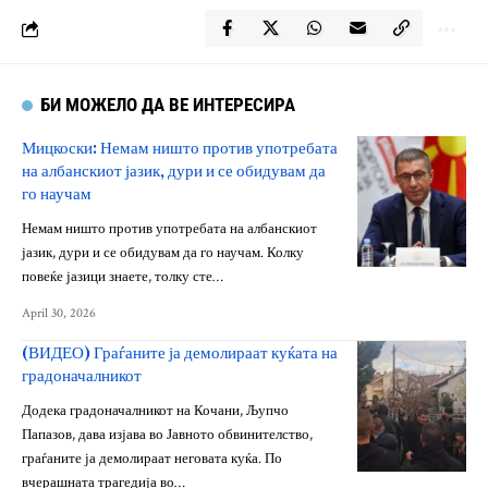
БИ МОЖЕЛО ДА ВЕ ИНТЕРЕСИРА
Мицкоски: Немам ништо против употребата
на албанскиот јазик, дури и се обидувам да
го научам
Немам ништо против употребата на албанскиот
јазик, дури и се обидувам да го научам. Колку
повеќе јазици знаете, толку сте…
April 30, 2026
(ВИДЕО) Граѓаните ја демолираат куќата на
градоначалникот
Додека градоначалникот на Кочани, Љупчо
Папазов, дава изјава во Јавното обвинителство,
граѓаните ја демолираат неговата куќа. По
вчерашната трагедија во…