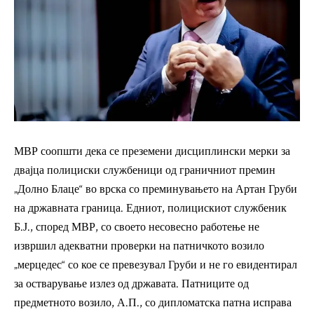
МВР соопшти дека се преземени дисциплински мерки за
двајца полициски службеници од граничниот премин
„Долно Блаце“ во врска со преминувањето на Артан Груби
на државната граница. Едниот, полицискиот службеник
Б.Ј., според МВР, со своето несовесно работење не
извршил адекватни проверки на патничкото возило
„мерцедес“ со кое се превезувал Груби и не го евидентирал
за остварување излез од државата. Патниците од
предметното возило, А.П., со дипломатска патна исправа