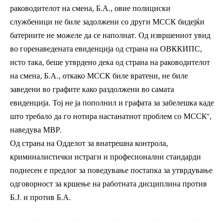
раководителот на смена, Б.А., овие полициски
службеници не биле задолжени со други МССК бидејќи
батериите не можеле да се наполнат. Од извршениот увид
во горенаведената евиденција од страна на ОВККИПС,
исто така, беше утврдено дека од страна на раководителот
на смена, Б.А., откако МССК биле вратени, не биле
заведени во графите како раздолжени во самата
евиденција. Тој не ја пополнил и графата за забелешка каде
што требало да го нотира настанатиот проблем со МССК“,
наведува МВР.
Од страна на Одделот за внатрешна контрола,
криминалистички истраги и професионални стандарди
поднесен е предлог за поведување постапка за утврдување
одговорност за кршење на работната дисциплина против
Б.Ј. и против Б.А.