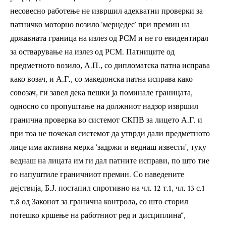
несовесно работење не извршил адекватни проверки за
патничко моторно возило ‘мерцедес’ при премин на
државната граница на излез од РСМ и не го евидентирал
за остварување на излез од РСМ. Патниците од
предметното возило, А.П., со дипломатска патна исправа
како возач, и А.Г., со македонска патна исправа како
совозач, ги завел дека пешки ја поминале границата,
односно со пропуштање на должниот надзор извршил
гранична проверка во системот СКПВ за лицето А.Г. и
при тоа не почекал системот да утврди дали предметното
лице има активна мерка ‘задржи и веднаш извести’, туку
веднаш на лицата им ги дал патните исправи, по што тие
го напуштиле граничниот премин. Со наведените
дејствија, Б.Ј. постапил спротивно на чл. 12 т.1, чл. 13 с.1
т.8 од Законот за гранична контрола, со што сторил
потешко кршење на работниот ред и дисциплина“,