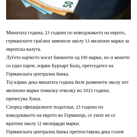
Минатата година, 23 години по воведувањето на еврото,
германските граѓани замениле околу 53 милиони марки за
европска валута.
Луѓето најчесто носат банкноти од 100 марки, но и монети
со едно парче, изјави Бурхарт Балц, претседател на
Германската централна банка.
Тој изјави дека минатата година биле разменети околу пет
милиони марки помалку отколку во 2023 година,
пренесува Хина.
Според официјалните податоци, 23 години по
воведувањето на еврото во Германија, сè уште не се
вратени околу 12 милијарди марки.
Германската централна банка претпоставува дека голем