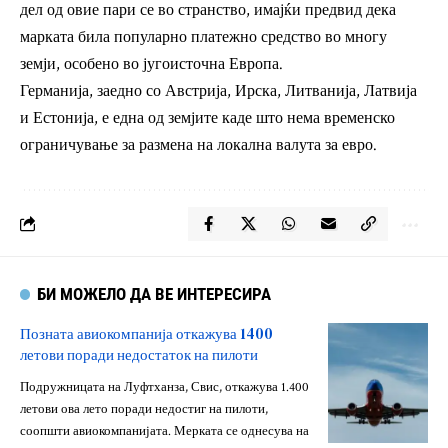
дел од овие пари се во странство, имајќи предвид дека
марката била популарно платежно средство во многу
земји, особено во југоисточна Европа.
Германија, заедно со Австрија, Ирска, Литванија, Латвија
и Естонија, е една од земјите каде што нема временско
ограничување за размена на локална валута за евро.
БИ МОЖЕЛО ДА ВЕ ИНТЕРЕСИРА
Позната авиокомпанија откажува 1400
летови поради недостаток на пилоти
Подружницата на Луфтханза, Свис, откажува 1.400
летови ова лето поради недостиг на пилоти,
соопшти авиокомпанијата. Мерката се однесува на