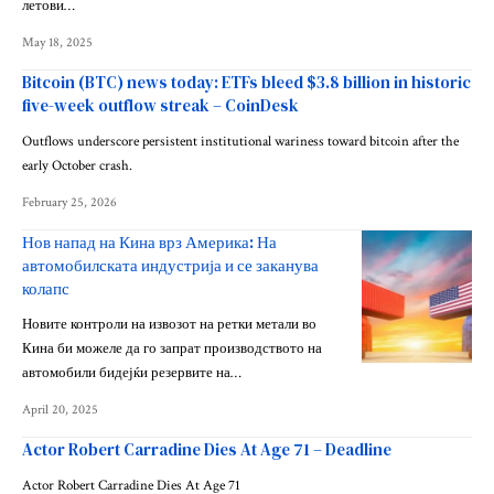
летови…
May 18, 2025
Bitcoin (BTC) news today: ETFs bleed $3.8 billion in historic
five-week outflow streak – CoinDesk
Outflows underscore persistent institutional wariness toward bitcoin after the
early October crash.
February 25, 2026
Нов напад на Кина врз Америка: На
автомобилската индустрија и се заканува
колапс
Новите контроли на извозот на ретки метали во
Кина би можеле да го запрат производството на
автомобили бидејќи резервите на…
April 20, 2025
Actor Robert Carradine Dies At Age 71 – Deadline
Actor Robert Carradine Dies At Age 71