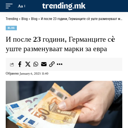
Aa
Trending
>
Blog
>
Blog
>
И после 23 години, Германците сè уште разменуваат марки за евра
BLOG
И после 23 години, Германците сè
уште разменуваат марки за евра
Објавено January 6, 2025 11:40