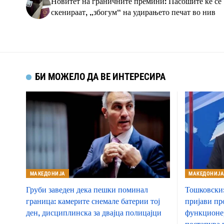
Новитет на граничните премини: Пасошите ќе се
скенираат, „збогум“ на удирањето печат во нив
БИ МОЖЕЛО ДА ВЕ ИНТЕРЕСИРА
МАКЕДОНИЈА
МАКЕДОНИЈ
Груби заведен дека пешки поминал
Тошковски:
граница: камерите снемале батерии тој
пријави пр
ден, дисциплинска за двајца полицајци
функционер
постапува 