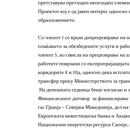
претставува претходен неопходен елемен
Проектот кој е од јавен интерес односно 
образложението.
Со членот 1 се врши допрецизирање на н
плаќањето за обезбедените услуги и раб
членот 5, во смисла на прецизирање на а
работите поврзани со експропријацијата
коридорите 8 и 10д, односно дека исплат
трансфер преку Министерството за тран
На денешната седница беше изгласан и за
Финансискиот договор за финансирање н
гас Грција – Северна Македонија, дел на 
Европската инвестициска банка и Акцио
Национални енергетски ресурси Скопје, 