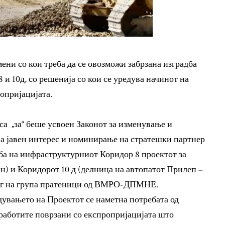
ени со кои треба да се овозможи забрзана изградба
 и 10д, со решенија со кои се уредува начинот на
опријацијата.
аса „за“ беше усвоен Законот за изменување и
а јавен интерес и номинирање на стратешки партнер
дба на инфраструктурниот Коридор 8 проектот за
н) и Коридорот 10 д (делница на автопатот Прилеп –
длог на група пратеници од ВМРО-ДПМНЕ.
дувањето на Проектот се наметна потребата од
 работите поврзани со експропријацијата што