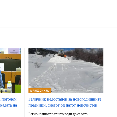
МАКЕДОНИЈА
а поголем
Галичник недостапен за новогодишните
кадата на
празници, снегот од патот неисчистен
Регионалниот пат што води до селото