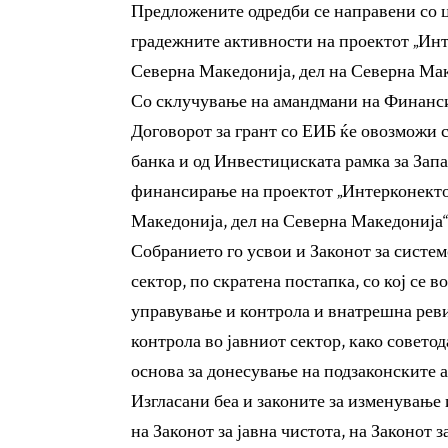
Предложените одредби се направени со 
градежните активности на проектот „Инт
Северна Македонија, дел на Северна Мак
Со склучување на амандмани на Финансис
Договорот за грант со ЕИБ ќе овозможи 
банка и од Инвестициската рамка за Зап
финансирање на проектот „Интерконектор
Македонија, дел на Северна Македонија“
Собранието го усвои и Законот за систе
сектор, по скратена постапка, со кој се
управување и контрола и внатрешна реви
контрола во јавниот сектор, како совето
основа за донесување на подзаконските а
Изгласани беа и законите за изменување
на Законот за јавна чистота, на Законот 