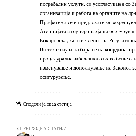
погребални услуги, со усогласување со З
организација и работа на органите на др
Прифатени се и предлозите за разрешува
Агенцијата за супервизија на осигурув
Кокаровска, како и членот на Регулатор
Во тек е пауза на барање на координато
процедурална забелешка откако беше отв
изменување и дополнување на Законот з
осигурување.
Сподели ја оваа статија
ПРЕТХОДНА СТАТИЈА