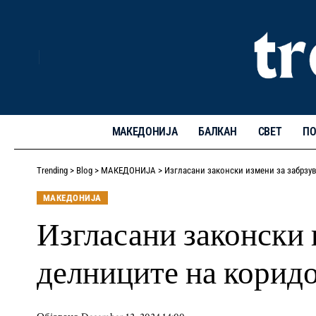
МАКЕДОНИЈА
БАЛКАН
СВЕТ
ПО
Trending
>
Blog
>
МАКЕДОНИЈА
>
Изгласани законски измени за забрзув
МАКЕДОНИЈА
Изгласани законски 
делниците на коридо