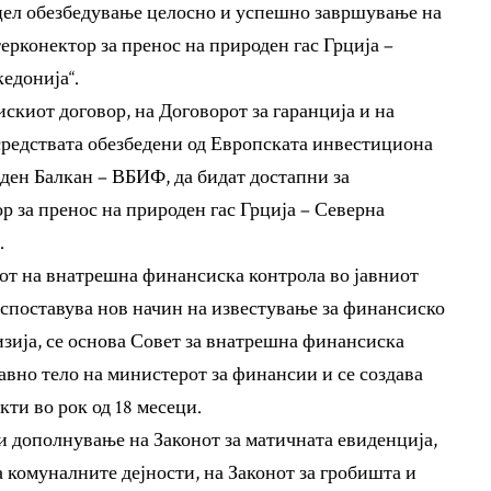
цел обезбедување целосно и успешно завршување на
ерконектор за пренос на природен гас Грција –
едонија“.
киот договор, на Договорот за гаранција и на
средствата обезбедени од Европската инвестициона
аден Балкан – ВБИФ, да бидат достапни за
 за пренос на природен гас Грција – Северна
.
мот на внатрешна финансиска контрола во јавниот
 воспоставува нов начин на известување за финансиско
зија, се основа Совет за внатрешна финансиска
давно тело на министерот за финансии и се создава
кти во рок од 18 месеци.
 и дополнување на Законот за матичната евиденција,
за комуналните дејности, на Законот за гробишта и