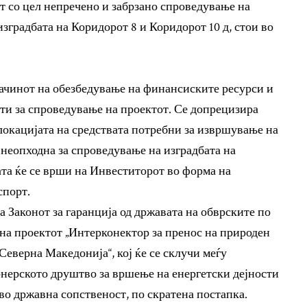
т со цел непречено и забрзано спроведување на
изградбата на Коридорот 8 и Коридорот 10 д, стои во
ачинот на обезбедување на финансиските ресурси и
оти за спроведување на проектот. Се допрецизира
локацијата на средствата потребни за извршување на
 неопходна за спроведување на изградбата на
ата ќе се врши на Инвеститорот во форма на
спорт.
 Законот за гаранција од државата на обврските по
а проектот „Интерконектор за пренос на природен
Северна Македонија“, кој ќе се склучи меѓу
нерското друштво за вршење на енергетски дејности
во државна сопственост, по скратена постапка.