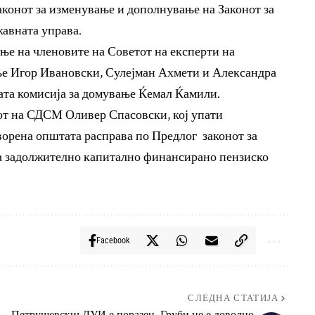
аконот за изменување и дополнување на Законот за
жавната управа.
ње на членовите на Советот на експерти на
ање Игор Ивановски, Сулејман Ахмети и Александра
ната комисија за домување Ќемал Ќамили.
рот на СДСМ Оливер Спасовски, кој упати
орена општата расправа по Предлог законот за
а задолжително капитално финансирано пензиско
Facebook
СЛЕДНА СТАТИЈА
Петрушевски: ДУИ е поразен, Груби не е доволно