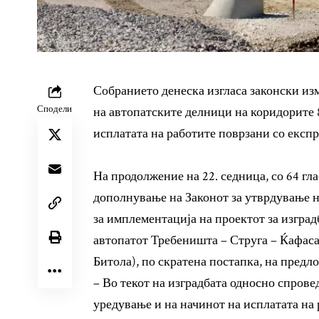
Собранието денеска изгласа законски изм
Сподели
на автопатските делници на коридорите 8
исплатата на работите поврзани со експр
На продолжение на 22. седница, со 64 гл
дополнување на Законот за утврдување н
за имплементација на проектот за изгра
автопатот Требеништа – Струга – Ќафаса
Битола), по скратена постапка, на пре
– Во текот на изградбата односно спрове
уредување и на начинот на исплатата на