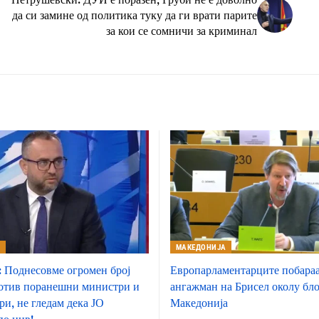
да си замине од политика туку да ги врати парите
за кои се сомничи за криминал
А
МАКЕДОНИЈА
 Поднесовме огромен број
Европарламентарците побара
отив поранешни министри и
ангажман на Брисел околу бло
и, не гледам дека ЈО
Македонија
по нив!