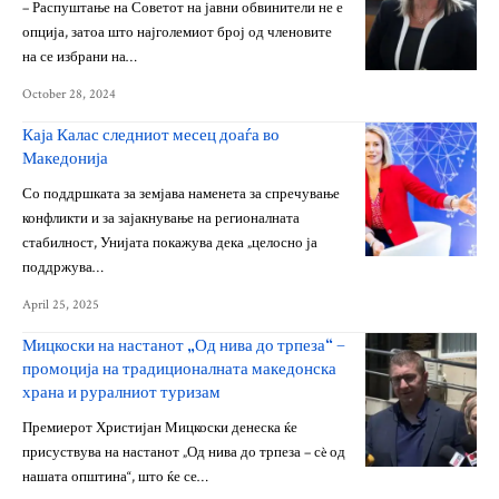
– Распуштање на Советот на јавни обвинители не е
опција, затоа што најголемиот број од членовите
на се избрани на…
October 28, 2024
Каја Калас следниот месец доаѓа во
Македонија
Со поддршката за земјава наменета за спречување
конфликти и за зајакнување на регионалната
стабилност, Унијата покажува дека „целосно ја
поддржува…
April 25, 2025
Мицкоски на настанот „Од нива до трпеза“ –
промоција на традиционалната македонска
храна и руралниот туризам
Премиерот Христијан Мицкоски денеска ќе
присуствува на настанот „Од нива до трпеза – сè од
нашата општина“, што ќе се…