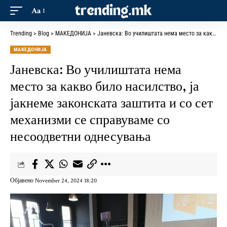
Aa
Trending
>
Blog
>
МАКЕДОНИЈА
>
Јаневска: Во училиштата нема место за какво било насилство, ја јакнеме законската заштита и со сет механизми се справуваме со несоодветни однесувања
МАКЕДОНИЈА
Јаневска: Во училиштата нема
место за какво било насилство, ја
јакнеме законската заштита и со сет
механизми се справуваме со
несоодветни однесувања
Објавено November 24, 2024 18:20