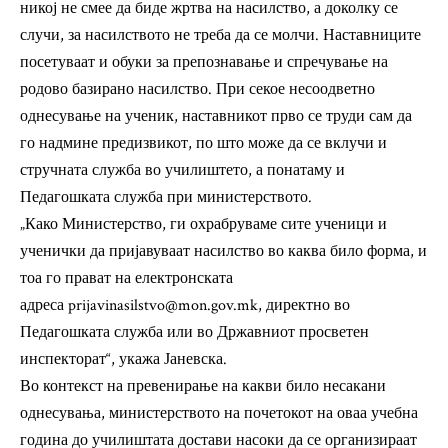
никој не смее да биде жртва на насилство, а доколку се
случи, за насилството не треба да се молчи. Наставниците
посетуваат и обуки за препознавање и спречување на
родово базирано насилство. При секое несоодветно
однесување на ученик, наставникот прво се труди сам да
го надмине предизвикот, по што може да се вклучи и
стручната служба во училиштето, а понатаму и
Педагошката служба при министерството.
„Како Министерство, ги охрабруваме сите ученици и
ученички да пријавуваат насилство во каква било форма, и
тоа го прават на електронската
адреса prijavinasilstvo@mon.gov.mk, директно во
Педагошката служба или во Државниот просветен
инспекторат“, укажа Јаневска.
Во контекст на превенирање на какви било несакани
однесувања, министерството на почетокот на оваа учебна
година до училиштата достави насоки да се организираат