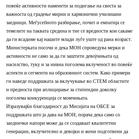
повеќе активности наменети за подигање на свеста за
важноста од градење мирни и хармонични училишни
заедници. Меѓусебното разбирање, почит и емпатија се
темелите на таквата средина и тие се вредности кои сакаме
да ги всадиме кај нашите млади луѓе уште од рана возраст.
Министерката посочи и дека МОН спроведува мерки и
активности не само за да ги заштити девојчињата од
насилство, туку и за нивна поголема вклученост во повеќе
аспекти и сегменти на образовниот систем. Како примери
ги наведе поддршката за вклучување во СТЕМ областите
и предноста при аплицирање за стипендии доколку
поголема конкуренција се момчињата.
Изразувајќи благодарност до Мисијата на ОБСЕ за
поддршката што ја дава на МОН, порача дека само со
заеднички напори може да се создаваат квалитетни
генерации, вклучително и девојки и жени подготвени да