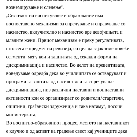
вознемирување и следење“.
„Системот на воспитување и образование има
воспоставено механизми за спречување и справување со
насилство, вклучително и насилство врз девојчињата и
младите жени. Првиот механизам е преку регулативата,
што сега е предмет на ревизија, со цел да зајакнеме повеќе
сегменти, меѓу кои и заштитата од секакви форми на
дискриминација и насилство. Во делот на превентивата,
воведуваме одредба дека во училиштата се остваруваат и
програми за заштита од насилство и за спречување
дискриминација, низ различни наставни и воннаставни
активности кои се организираат со родители/старатели,
општини, граѓански здруженија и така натаму“, посочи
министерката.
Во воспитно-образовниот процес, местото на наставникот
е клучно и од аспект на градење свест кај учениците дека