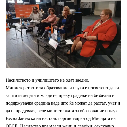
Насилството и училиштето не одат заедно.
Министерството за образование и наука е посветено да ги
заштити децата и младите, преку градење на безбедна и
поддржувачка средина каде што ќе можат да растат, учат и
да напредуваат, рече министерката за образование и наука
Весна Јаневска на настанот организиран од Мисијата на
ОБСЕ „Насилство врз млади жени и девојки: сексуално