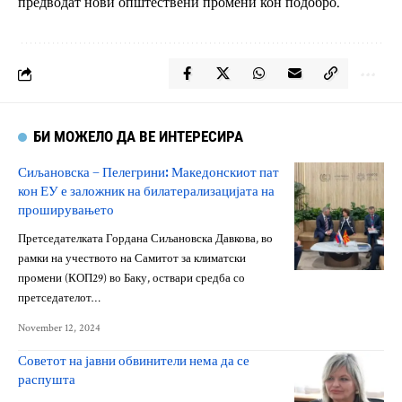
предводат нови општествени промени кон подобро.
БИ МОЖЕЛО ДА ВЕ ИНТЕРЕСИРА
Сиљановска – Пелегрини: Македонскиот пат
кон ЕУ е заложник на билатерализацијата на
проширувањето
Претседателката Гордана Сиљановска Давкова, во
рамки на учеството на Самитот за климатски
промени (КОП29) во Баку, оствари средба со
претседателот…
November 12, 2024
Советот на јавни обвинители нема да се
распушта