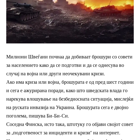
Милиони Швеѓани почнаа да добиваат брошури со совети
за населението како да се подготви и да се однесува во
случај на војна или други неочекувани кризи.
Ако има криза или војна, брошурата е од пред шест години
и сега е ажурирана поради, како што шведската влада го
нарекува влошување на безбедносната ситуација, мислејќи
на руската инвазија на Украина. Брошурата сега е двојно
поголема, пишува Би-Би-Си.
Соседна Финска, исто така, штотуку го објави својот совет
за „подготвеност за инциденти и кризи“ на интернет.