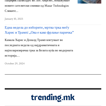
Пацифик Палисадес во Лос Анџелес, покажуваат
новите сателитски снимки од Maxar Technologies
Сликите…
January 10, 2025
Една недела до изборите, мртва трка меѓу
Харис и Трамп: „Ова е како фрлање паричка“
Камала Харис и Доналд Трамп влегуваат во
последната недела од најдраматичната и
најполаризирачка трка за Белата куќа во модерната
историја.…
October 29, 2024