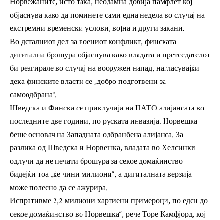
Норвежаните, исто така, неодамна добија памфлет кој
објаснува како да поминете сами една недела во случај на
екстремни временски услови, војна и други закани.
Во деталниот дел за воениот конфликт, финската
дигитална брошура објаснува како владата и претседателот
би реагирале во случај на вооружен напад, нагласувајќи
дека финските власти се „добро подготвени за
самоодбрана“.
Шведска и Финска се приклучија на НАТО алијансата во
последните две години, по руската инвазија. Норвешка
беше основач на Западната одбранбена алијанса. За
разлика од Шведска и Норвешка, владата во Хелсинки
одлучи да не печати брошура за секое домаќинство
бидејќи тоа „ќе чини милиони“, а дигиталната верзија
може полесно да се ажурира.
Испративме 2,2 милиони хартиени примероци, по еден до
секое домаќинство во Норвешка“, рече Торе Камфјорд, кој