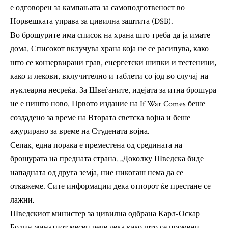
е одговорен за кампањата за самоподготвеност во
Норвешката управа за цивилна заштита (DSB).
Во брошурите има список на храна што треба да ја имате
дома. Списокот вклучува храна која не се расипува, како
што се конзервирани грав, енергетски шипки и тестенини,
како и лекови, вклучително и таблети со јод во случај на
нуклеарна несреќа. За Швеѓаните, идејата за итна брошура
не е ништо ново. Првото издание на If War Comes беше
создадено за време на Втората светска војна и беше
ажурирано за време на Студената војна.
Сепак, една порака е преместена од средината на
брошурата на предната страна. „Доколку Шведска биде
нападната од друга земја, ние никогаш нема да се
откажеме. Сите информации дека отпорот ќе престане се
лажни.
Шведскиот министер за цивилна одбрана Карл-Оскар
Болин минатиот месец рече дека како што се промени