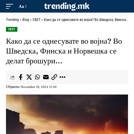
Aa
Trending
>
Blog
>
СВЕТ
>
Како да се однесувате во војна? Во Шведска, Финска и Норвешка се делат брошури…
СВЕТ
Како да се однесувате во војна? Во
Шведска, Финска и Норвешка се
делат брошури…
Објавено November 18, 2024 12:40