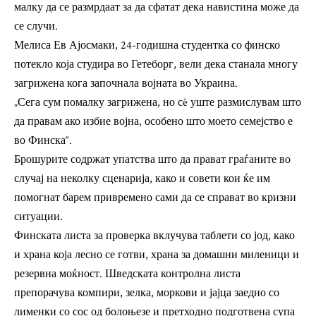
малку да се размрдаат за да сфатат дека навистина може да
се случи.
Мелиса Ев Ајосмаки, 24-годишна студентка со финско
потекло која студира во Гетеборг, вели дека станала многу
загрижена кога започнала војната во Украина.
„Сега сум помалку загрижена, но сè уште размислувам што
да правам ако избие војна, особено што моето семејство е
во Финска“.
Брошурите содржат упатства што да прават граѓаните во
случај на неколку сценарија, како и совети кои ќе им
помогнат барем привремено сами да се справат во кризни
ситуации.
Финската листа за проверка вклучува таблети со јод, како
и храна која лесно се готви, храна за домашни миленици и
резервна моќност. Шведската контролна листа
препорачува компири, зелка, моркови и јајца заедно со
лименки со сос од болоњезе и претходно подготвена супа