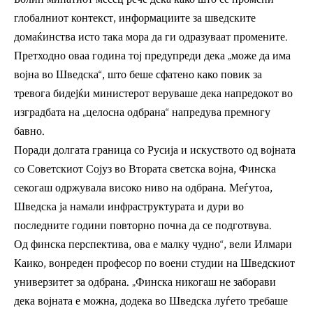
глобалниот контекст, информациите за шведските
домаќинства исто така мора да ги одразуваат промените.
Претходно оваа година тој предупреди дека „може да има
војна во Шведска“, што беше сфатено како повик за
тревога бидејќи министерот веруваше дека напредокот во
изградбата на „целосна одбрана“ напредува премногу
бавно.
Поради долгата граница со Русија и искуството од војната
со Советскиот Сојуз во Втората светска војна, Финска
секогаш одржувала високо ниво на одбрана. Меѓутоа,
Шведска ја намали инфраструктурата и дури во
последните години повторно почна да се подготвува.
Од финска перспектива, ова е малку чудно“, вели Илмари
Каико, вонреден професор по воени студии на Шведскиот
универзитет за одбрана. „Финска никогаш не заборави
дека војната е можна, додека во Шведска луѓето требаше