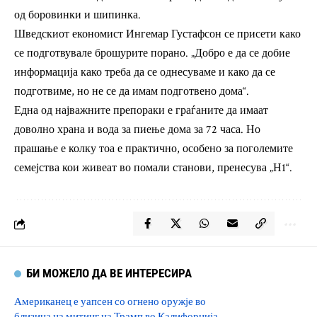
од боровинки и шипинка.
Шведскиот економист Ингемар Густафсон се присети како
се подготвувале брошурите порано. „Добро е да се добие
информација како треба да се однесуваме и како да се
подготвиме, но не се да имам подготвено дома“.
Една од најважните препораки е граѓаните да имаат
доволно храна и вода за пиење дома за 72 часа. Но
прашање е колку тоа е практично, особено за поголемите
семејства кои живеат во помали станови, пренесува „Н1“.
БИ МОЖЕЛО ДА ВЕ ИНТЕРЕСИРА
Американец е уапсен со огнено оружје во
близина на митинг на Трамп во Калифорнија