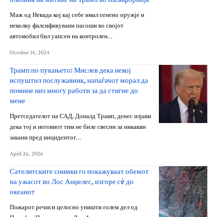
Маж од Невада кој кај себе имал огнено оружје и
неколку фалсификувани пасоши во својот
автомобил бил уапсен на контролен…
October 14, 2024
Трамп по пукањето: Мислев дека некој
испуштил послужавник, напаѓачот морал да
помине низ многу работи за да стигне до
мене
Претседателот на САД, Доналд Трамп, денес изјави
дека тој и неговиот тим не биле свесни за никакви
закани пред инцидентот…
April 26, 2026
Сателитските снимки го покажуваат обемот
на ужасот во Лос Анџелес, изгоре сè до
океанот
Пожарот речиси целосно уништи голем дел од