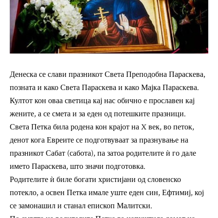
Денеска се слави празникот Света Преподобна Параскева,
позната и како Света Параскева и како Мајка Параскева.
Култот кон оваа светица кај нас обично е прославен кај
жените, а се смета и за еден од потешките празници.
Света Петка била родена кон крајот на X век, во петок,
денот кога Евреите се подготвуваат за празнување на
празникот Сабат (сабота), па затоа родителите ѝ го дале
името Параскева, што значи подготовка.
Родителите ѝ биле богати христијани од словенско
потекло, а освен Петка имале уште еден син, Ефтимиј, кој
се замонашил и станал епископ Малитски.