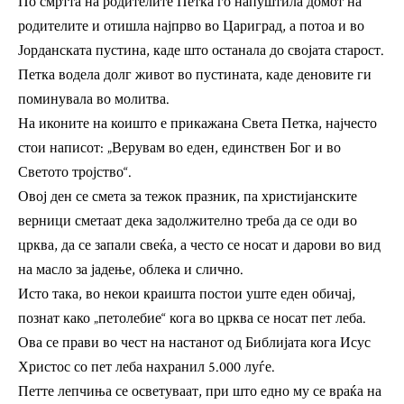
По смртта на родителите Петка го напуштила домот на
родителите и отишла најпрво во Цариград, а потоа и во
Јорданската пустина, каде што останала до својата старост.
Петка водела долг живот во пустината, каде деновите ги
поминувала во молитва.
На иконите на коишто е прикажана Света Петка, најчесто
стои написот: „Верувам во еден, единствен Бог и во
Светото тројство“.
Овој ден се смета за тежок празник, па христијанските
верници сметаат дека задолжително треба да се оди во
црква, да се запали свеќа, а често се носат и дарови во вид
на масло за јадење, облека и слично.
Исто така, во некои краишта постои уште еден обичај,
познат како „петолебие“ кога во црква се носат пет леба.
Ова се прави во чест на настанот од Библијата кога Исус
Христос со пет леба нахранил 5.000 луѓе.
Петте лепчиња се осветуваат, при што едно му се враќа на