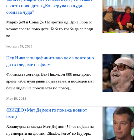
своето прво дете: „Кој верува во чуда,
создава чуда“
Марко (69) и Соња (57) Миротиќ од Црна Гора го
чекаат своето прво дете. Бебето треба да се роди
во…
February 18, 2025
Џек Николсон дефинитивно нема повторно
да го гледаме на филм
Филмската легенда Џек Николсон (88) веќе долго
време избегнува јавни појавувања, а последен пат
беше виден на прославата по повод…
May 10, 2025
(ВИДЕО) Мет Дејмон го покажа новиот
имиџ
Холивудската ѕвезда Мет Дејмон (54) се појави на
премиерата на филмот „Shadow Force“ во Њујорк,