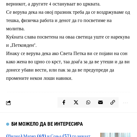
верникот, а другите 4 остануваат во црквата.
Се верува дека на овој празник треба да се воздржуваме од
тешка, физичка работа и денот да го посветиме на
молитва.
Куќната слава посветена на оваа светица уште се нарекува
и „Петковден“.
Инаку се верува дека ако Света Петка ви се појави на сон
како жена во црно со крст, таа доаѓа за да ве утеши и да ви
донесе убави вести, или пак за да ве предупреди да
промените некои лоши навики.
БИ МОЖЕЛО ДА ВЕ ИНТЕРЕСИРА
(Видео) Марко (69) и Соња (57) го чекаат