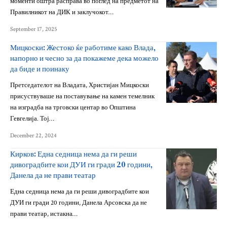
моменти оштра расправа во поглед на предметот на
Правилникот на ДИК и заклучокот…
September 17, 2025
Мицкоски: Жестоко ќе работиме како Влада,
напорно и чесно за да покажеме дека можело
да биде и поинаку
Претседателот на Владата, Христијан Мицкоски
присуствуваше на поставување на камен темелник
на изградба на трговски центар во Општина
Гевгелија. Тој…
December 22, 2024
Кирков: Една седница нема да ги реши
дивоградбите кои ДУИ ги гради 20 години,
Данела да не прави театар
Една седница нема да ги реши дивоградбите кои
ДУИ ги гради 20 години, Данела Арсовска да не
прави театар, истакна…