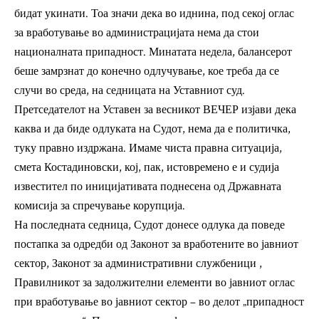
бидат укинати. Тоа значи дека во иднина, под секој оглас
за вработување во администрацијата нема да стои
националната припадност. Минатата недела, балансерот
беше замрзнат до конечно одлучување, кое треба да се
случи во среда, на седницата на Уставниот суд.
Претседателот на Уставен за весникот
ВЕЧЕР
изјави дека
каква и да биде одлуката на Судот, нема да е политичка,
туку правно издржана. Имаме чиста правна ситуација,
смета Костадиновски, кој, пак, истовремено е и судија
известител по иницијативата поднесена од Државната
комисија за спречување корупција.
На последната седница, Судот донесе одлука да поведе
постапка за одредби од Законот за вработените во јавниот
сектор, Законот за административни службеници ,
Правилникот за задолжителни елементи во јавниот оглас
при вработување во јавниот сектор – во делот „припадност