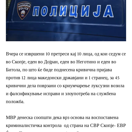
Вчера се извршени 10 претреси кај 10 лица, од кои седум се
во Скопје, еден во Дојран, еден во Неготино и еден во
Битола, по што ќе биде поднесена кривична пријава
против 12 лица македонски државјани и 1 странец, за 45
кривични дела поврзани со криумчарење луксузни возила
и фалсификување исправи и злоупотреба на службена
положба.
МВР денеска соопшти дека врз основа на воспоставена
криминалистичка контрола од страна на СВР Скопје- ЕВР