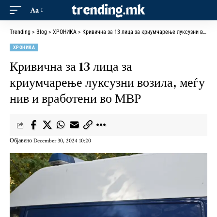
Aa
Trending
>
Blog
>
ХРОНИКА
>
Кривична за 13 лица за криумчарење луксузни возила, меѓу нив и вработени во МВР
ХРОНИКА
Кривична за 13 лица за
криумчарење луксузни возила, меѓу
нив и вработени во МВР
Објавено December 30, 2024 10:20