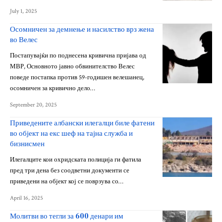
July 1, 2025
Осомничен за демнење и насилство врз жена
во Велес
Постапувајќи по поднесена кривична пријава од
МВР, Основното јавно обвинителство Велес
поведе постапка против 59-годишен велешанец,
осомничен за кривично дело…
September 20, 2025
Приведените албански илегалци биле фатени
во објект на екс шеф на тајна служба и
бизнисмен
Илегалците кои охридската полиција ги фатила
пред три дена без соодветни документи се
приведени на објект кој се поврзува со…
April 16, 2025
Молитви во тегли за 600 денари им