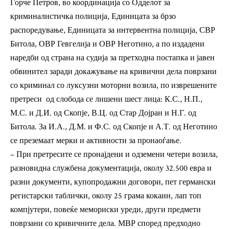
Ѓорче Петров, во координација со Одделот за
криминалистичка полиција, Единицата за брзо
распоредување, Единицата за интервентна полиција, СВР
Битола, ОВР Гевгелија и ОВР Неготино, а по издадени
наредби од страна на судија за претходна постапка и јавен
обвинител заради докажување на кривични дела поврзани
со криминал со луксузни моторни возила, по изврешените
претреси од слобода се лишени шест лица: К.С., Н.П.,
М.С. и Д.И. од Скопје, В.Ц. од Стар Дојран и Н.Г. од
Битола. За И.А., Д.М. и Ф.С. од Скопје и А.Т. од Неготино
се преземаат мерки и активности за пронаоѓање.
– При претресите се пронајдени и одземени четери возила,
разновидна службена документација, околу 32.500 евра и
разни документи, купопродажни договори, пет германски
регистарски таблички, околу 25 грама кокаин, лап топ
компјутери, повеќе мемориски уреди, други предмети
поврзани со кривичните дела. МВР според предходно