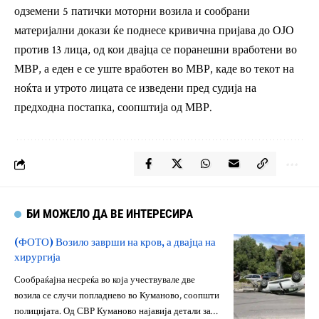
одземени 5 патички моторни возила и сообрани
материјални докази ќе поднесе кривична пријава до ОЈО
против 13 лица, од кои двајца се поранешни вработени во
МВР, а еден е се уште вработен во МВР, каде во текот на
ноќта и утрото лицата се изведени пред судија на
предходна постапка, соопштија од МВР.
БИ МОЖЕЛО ДА ВЕ ИНТЕРЕСИРА
(ФОТО) Возило заврши на кров, а двајца на
хирургија
Сообраќајна несреќа во која учествувале две
возила се случи попладнево во Куманово, соопшти
полицијата. Од СВР Куманово најавија детали за…