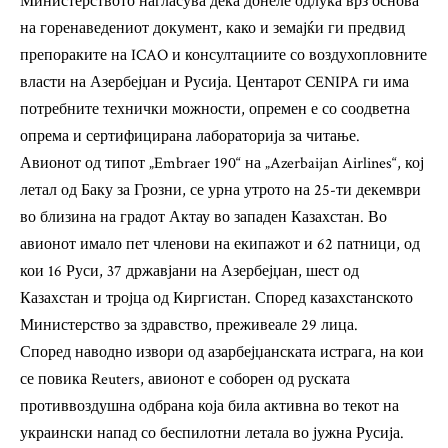
Министерството нагласува дека донеле одлука врз основа
на горенаведениот документ, како и земајќи ги предвид
препораките на ICAO и консултациите со воздухопловните
власти на Азербејџан и Русија. Центарот CENIPA ги има
потребните технички можности, опремен е со соодветна
опрема и сертифицирана лабораторија за читање.
Авионот од типот „Embraer 190“ на „Azerbaijan Airlines“, кој
летал од Баку за Грозни, се урна утрото на 25-ти декември
во близина на градот Актау во западен Казахстан. Во
авионот имало пет членови на екипажот и 62 патници, од
кои 16 Руси, 37 државјани на Азербејџан, шест од
Казахстан и тројца од Киргистан. Според казахстанското
Министерство за здравство, преживеале 29 лица.
Според наводно извори од азарбејџанската истрага, на кои
се повика Reuters, авионот е соборен од руската
противвоздушна одбрана која била активна во текот на
украински напад со беспилотни летала во јужна Русија.