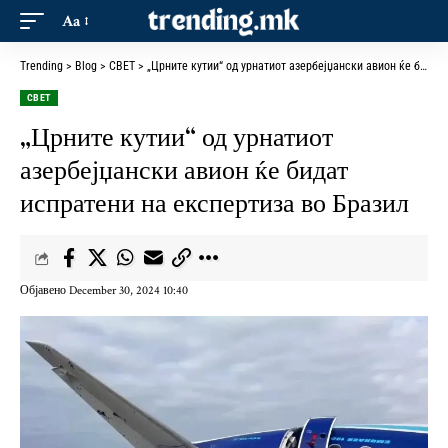
Aa
Trending
>
Blog
>
СВЕТ
>
„Црните кутии“ од урнатиот азербејџански авион ќе бидат испратени на експертиза во Бразил
СВЕТ
„Црните кутии“ од урнатиот
азербејџански авион ќе бидат
испратени на експертиза во Бразил
Објавено December 30, 2024 10:40