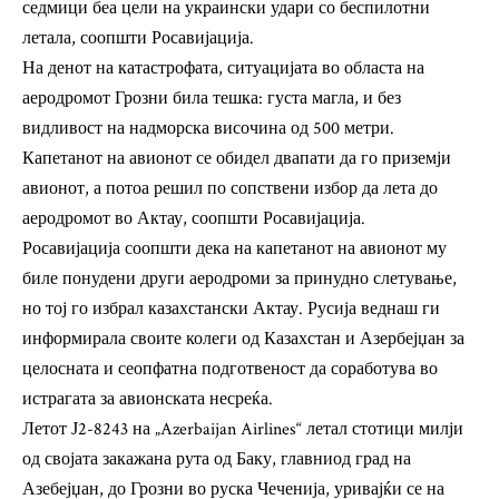
седмици беа цели на украински удари со беспилотни
летала, соопшти Росавијација.
На денот на катастрофата, ситуацијата во областа на
аеродромот Грозни била тешка: густа магла, и без
видливост на надморска височина од 500 метри.
Капетанот на авионот се обидел двапати да го приземји
авионот, а потоа решил по сопствени избор да лета до
аеродромот во Актау, соопшти Росавијација.
Росавијација соопшти дека на капетанот на авионот му
биле понудени други аеродроми за принудно слетување,
но тој го избрал казахстански Актау. Русија веднаш ги
информирала своите колеги од Казахстан и Азербејџан за
целосната и сеопфатна подготвеност да соработува во
истрагата за авионската несреќа.
Летот Ј2-8243 на „Azerbaijan Airlines“ летал стотици милји
од својата закажана рута од Баку, главниод град на
Азебејџан, до Грозни во руска Чеченија, уривајќи се на