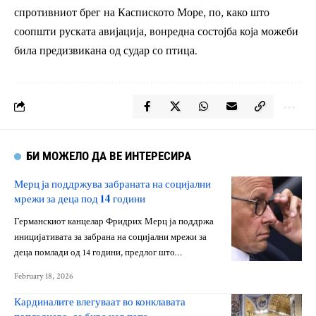
спротивниот брег на Каспиското Море, по, како што
соопшти руската авијација, вонредна состојба која можеби
била предизвикана од судар со птица.
БИ МОЖЕЛО ДА ВЕ ИНТЕРЕСИРА
Мерц ја поддржува забраната на социјални
мрежи за деца под 14 години
Германскиот канцелар Фридрих Мерц ја поддржа
иницијативата за забрана на социјални мрежи за
деца помлади од 14 години, предлог што…
February 18, 2026
Кардиналите влегуваат во конклавата