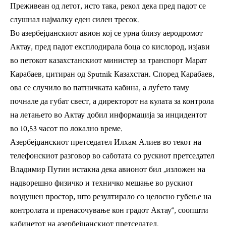
Преживеан од летот, исто така, рекол дека пред падот се
слушнал најмалку еден силен тресок.
Во азербејџанскиот авион кој се урна близу аеродромот
Актау, пред падот експлодирала боца со кислород, изјави
во петокот казахстанскиот министер за транспорт Марат
Карабаев, цитиран од Sputnik Казахстан. Според Карабаев,
ова се случило во патничката кабина, а луѓето таму
почнале да губат свест, а директорот на кулата за контрола
на летањето во Актау добил информација за инцидентот
во 10,53 часот по локално време.
Азербејџанскиот претседател Илхам Алиев во текот на
телефонскиот разговор во саботата со рускиот претседател
Владимир Путин истакна дека авионот бил „изложен на
надворешно физичко и техничко мешање во рускиот
воздушен простор, што резултирало со целосно губење на
контролата и пренасочување кон градот Актау“, соопшти
кабинетот на азербејџанскиот претседател.