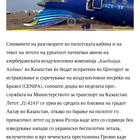
Снимачите на разговорите во пилотската кабина и на
текот на летото на урнатиот патнички авион на
азербејџанската воздухопловна компанија „Azerbaijan
Airlines“ во Казахстан ќе бидат испратени во Центарот за
истражување и спречување на воздухопловни несреќи на
Бразил (CENIPA), соопшти доцна во неделата прес-
службата на Министерството за транспорт на Казахстан.
Летот „Ј2-8243“ се урна во средата во близина на градот
Актау во Казахстан, откако по барање на пилотот го
пренасочил летот од јужна Русија каде што со седмици беа
изведување напади со украински беспилотни летала,
вклучително и врз чеченската престолнина Грозни каде