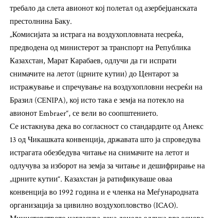
требало да слета авионот кој полетал од азербејџанската
престолнина Баку.
„Комисијата за истрага на воздухопловната несреќа,
предводена од министерот за транспорт на Република
Казахстан, Марат Карабаев, одлучи да ги испрати
снимачите на летот (црните кутии) до Центарот за
истражување и спречување на воздухопловни несреќи на
Бразил (CENIPA), кој исто така е земја на потекло на
авионот Embraer“, се вели во соопштението.
Се истакнува дека во согласност со стандардите од Анекс
13 од Чикашката конвенција, државата што ја спроведува
истрагата обезбедува читање на снимачите на летот и
одлучува за изборот на земја за читање и дешифрирање на
„црните кутии“. Казахстан ја ратификуваше оваа
конвенција во 1992 година и е членка на Меѓународната
организација за цивилно воздухопловство (ICAO).