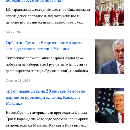
попладнево, се бира нов папа
133 кардинални електори ќе влезат во Сикстинската
капела денес попладне и, зад заклучени врати,
целосно изолирани од надворешниот свет, ќе…
May 7, 2025
Орбан до Грузија: Не дозволивте вашата
земја да стане уште една Украина
Унгарскиот премиер Виктор Орбан изјави дека
победата на изборите во Грузија, што ја постигна
десничарската партија „Грузиски сон“, е слободна…
October 29, 2024
Трамп најави дека на 20 јануари ќе воведе
царини за производи од Кина, Канада и
Мексико
Новоизбраниот американски претседател Доналд
Трамп најави дека ќе воведе огромни нови царини
за производи од Мексико, Канада и Кина штом…