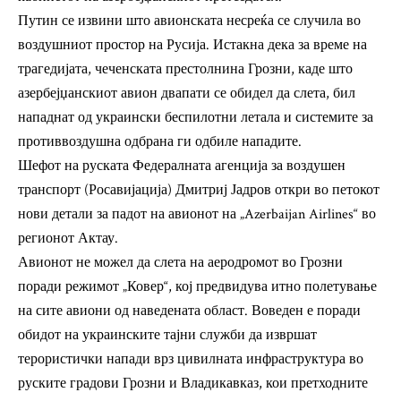
Путин се извини што авионската несреќа се случила во
воздушниот простор на Русија. Истакна дека за време на
трагедијата, чеченската престолнина Грозни, каде што
азербејџанскиот авион двапати се обидел да слета, бил
нападнат од украински беспилотни летала и системите за
противвоздушна одбрана ги одбиле нападите.
Шефот на руската Федералната агенција за воздушен
транспорт (Росавијација) Дмитриј Јадров откри во петокот
нови детали за падот на авионот на „Azerbaijan Airlines“ во
регионот Актау.
Авионот не можел да слета на аеродромот во Грозни
поради режимот „Ковер“, кој предвидува итно полетување
на сите авиони од наведената област. Воведен е поради
обидот на украинските тајни служби да извршат
терористички напади врз цивилната инфраструктура во
руските градови Грозни и Владикавказ, кои претходните