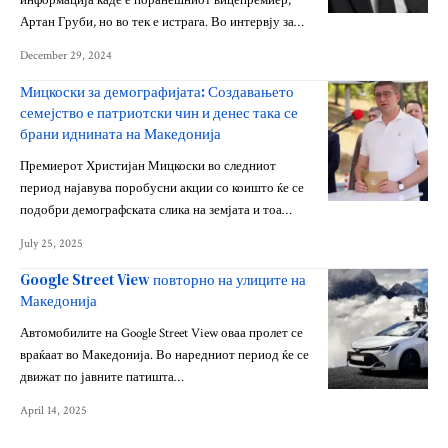
информација каде е поранешниот вицепремиер,
Артан Груби, но во тек е истрага. Во интервју за…
December 29, 2024
Мицкоски за демографијата: Создавањето
семејство е патриотски чин и денес така се
брани иднината на Македонија
Премиерот Христијан Мицкоски во следниот
период најавува поробусни акции со коишто ќе се
подобри демографската слика на земјата и тоа…
July 25, 2025
Google Street View повторно на улиците на
Македонија
Автомобилите на Google Street View оваа пролет се
враќаат во Македонија. Во наредниот период ќе се
движат по јавните патишта…
April 14, 2025