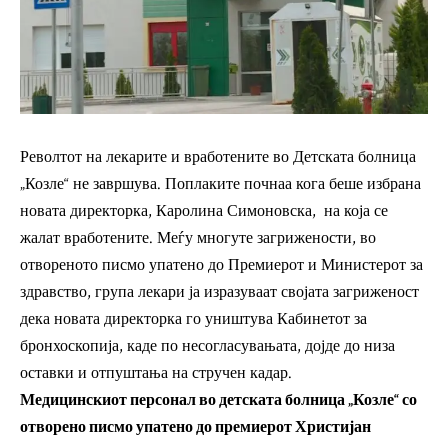
Револтот на лекарите и вработените во Детската болница
„Козле“ не завршува. Поплаките почнаа кога беше избрана
новата директорка, Каролина Симоновска, на која се
жалат вработените. Меѓу многуте загрижености, во
отвореното писмо упатено до Премиерот и Министерот за
здравство, група лекари ја изразуваат својата загриженост
дека новата директорка го уништува Кабинетот за
бронхоскопија, каде по несогласувањата, дојде до низа
оставки и отпуштања на стручен кадар.
Медицинскиот персонал во детската болница „Козле“ со
отворено писмо упатено до премиерот Христијан