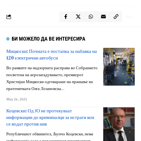
БИ МОЖЕЛО ДА ВЕ ИНТЕРЕСИРА
Мицкоски: Почната е постапка за набавка на
120 електрични автобуси
Во рамките на надзорната расправа во Собранието
посветена на аерозагадувањето, премиерот
Христијан Мицкоски одговараше на прашање на
пратеничката Олга Лозановска…
May 26, 2025
Коцевски: Од ЈО не протекуваат
информации до криминалци за истраги кои
се водат против нив
Републичкиот обвинител, Љупчо Коцевски, нема