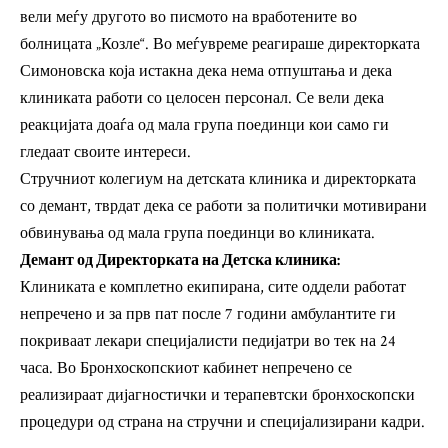
вели меѓу другото во писмото на вработените во
болницата „Козле“. Во меѓувреме реагираше директорката
Симоновска која истакна дека нема отпуштања и дека
клиниката работи со целосен персонал. Се вели дека
реакцијата доаѓа од мала група поединци кои само ги
гледаат своите интереси.
Стручниот колегиум на детската клиника и директорката
со демант, тврдат дека се работи за политички мотивирани
обвинувања од мала група поединци во клиниката.
Демант од Директорката на Детска клиника:
Клиниката е комплетно екипирана, сите оддели работат
непречено и за прв пат после 7 години амбулантите ги
покриваат лекари специјалисти педијатри во тек на 24
часа. Во Бронхоскопскиот кабинет непречено се
реализираат дијагностички и терапевтски бронхоскопски
процедури од страна на стручни и специјализирани кадри.