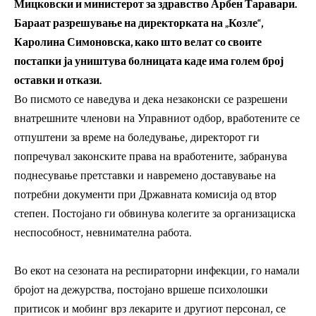
Мицковски и министерот за здравство Арбен Таравари.
Бараат разрешување на директорката на „Козле“,
Каролина Симоновска, како што велат со своите
постапки ја уништува болницата каде има голем број
оставки и откази.
Во писмото се наведува и дека незаконски се разрешени
внатрешните членови на Управниот одбор, вработените се
отпуштени за време на боледување, директорот ги
попречувал законските права на вработените, забранува
поднесување претставки и навремено доставување на
потребни документи при Државната комисија од втор
степен. Постојано ги обвинува колегите за организациска
неспособност, невнимателна работа.
Во екот на сезоната на респираторни инфекции, го намали
бројот на дежурства, постојано вршеше психолошки
притисок и мобинг врз лекарите и другиот персонал, се