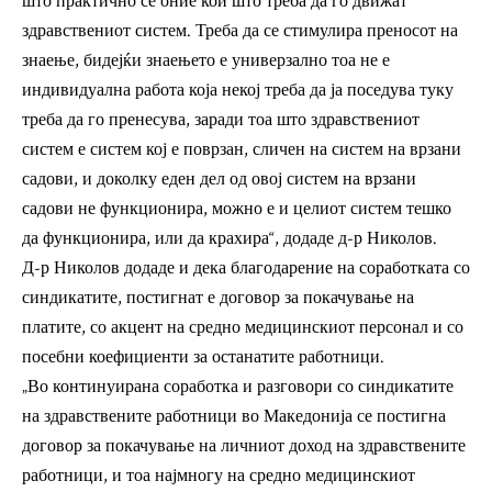
што практично се оние кои што треба да го движат
здравствениот систем. Треба да се стимулира преносот на
знаење, бидејќи знаењето е универзално тоа не е
индивидуална работа која некој треба да ја поседува туку
треба да го пренесува, заради тоа што здравствениот
систем е систем кој е поврзан, сличен на систем на врзани
садови, и доколку еден дел од овој систем на врзани
садови не функционира, можно е и целиот систем тешко
да функционира, или да крахира“, додаде д-р Николов.
Д-р Николов додаде и дека благодарение на соработката со
синдикатите, постигнат е договор за покачување на
платите, со акцент на средно медицинскиот персонал и со
посебни коефициенти за останатите работници.
„Во континуирана соработка и разговори со синдикатите
на здравствените работници во Македонија се постигна
договор за покачување на личниот доход на здравствените
работници, и тоа најмногу на средно медицинскиот