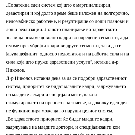
„Се затекна еден систем кој што е маргинализиран,
девастиран и кој долго време беше изложен на долгорочно,
недомаќинско работење, и резултираше со лоши планови и
лоши реализации. Лошото планирање во здравството
значи да немаме доволно кадри во одредени сегменти, а да
имаме прекубројни кадри во други сегменти, така да се
јавува дефицит, односно недостаток и на работна сила и на
сила која што пружи здравствени услуги“, истакна д-р
Николов.
Д-р Николов истакна дека за да се подобри здравствениот
систем, приоритет ќе бидат младите кадри, задржувањето
на младите лекари и специјализанти, како и
стимулирањето на преносот на знаење, и доколку еден дел
не функционира може да го наруши целиот систем.
„Во здравството приоритет ќе бидат младите кадри,
задржување на младите доктори, и специјализанти кои