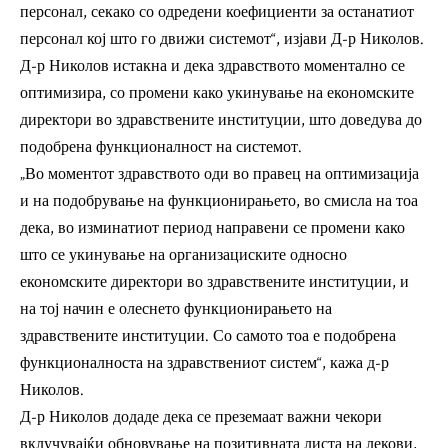
персонал, секако со одредени коефициенти за останатиот
персонал кој што го движи системот“, изјави Д-р Николов.
Д-р Николов истакна и дека здравството моментално се
оптимизира, со промени како укинување на економските
директори во здравствените институции, што доведува до
подобрена функционалност на системот.
„Во моментот здравството оди во правец на оптимизација
и на подобрување на функционирањето, во смисла на тоа
дека, во изминатиот период направени се промени како
што се укинување на организациските односно
економските директори во здравствените институции, и
на тој начин е олеснето функционирањето на
здравствените институции. Со самото тоа е подобрена
функционалноста на здравствениот систем“, кажа д-р
Николов.
Д-р Николов додаде дека се преземаат важни чекори
вклучувајќи обновување на позитивната листа на лекови,