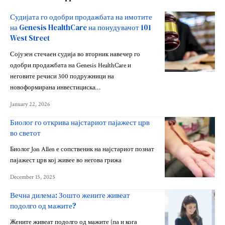
Судијата го одобри продажбата на имотите
на Genesis HealthCare на понудувачот 101
West Street
Сојузен стечаен судија во вторник навечер го
одобри продажбата на Genesis HealthCare и
неговите речиси 300 подружници на
новоформирана инвестициска…
January 22, 2026
Биолог го открива најстариот пајажест црв
во светот
Биолог Jon Allen е сопственик на најстариот познат
пајажест црв кој живее во негова грижа
December 15, 2025
Вечна дилема: Зошто жените живеат
подолго од мажите?
Жените живеат подолго од мажите (па и кога